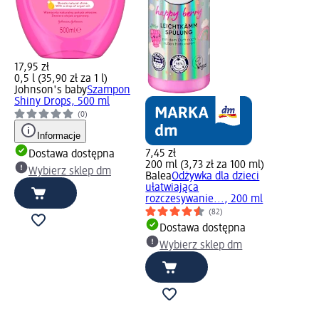
17,95 zł
0,5 l (35,90 zł za 1 l)
Johnson's baby
Szampon
Shiny Drops, 500 ml
(0)
Informacje
7,45 zł
Dostawa dostępna
200 ml (3,73 zł za 100 ml)
Wybierz sklep dm
Balea
Odżywka dla dzieci
ułatwiająca
rozczesywanie..., 200 ml
(82)
Dostawa dostępna
Wybierz sklep dm