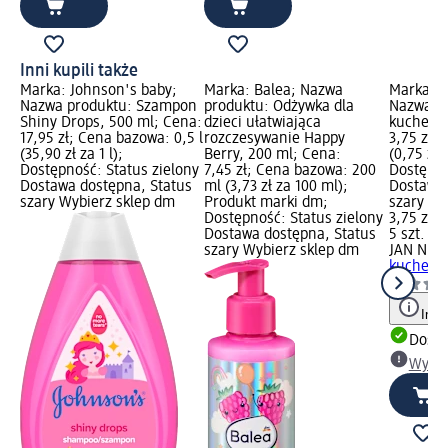
Inni kupili także
Marka: Johnson's baby;
Marka: Balea; Nazwa
Marka: J
Nazwa produktu: Szampon
produktu: Odżywka dla
Nazwa p
Shiny Drops, 500 ml; Cena:
dzieci ułatwiająca
kuchenny
17,95 zł; Cena bazowa: 0,5 l
rozczesywanie Happy
3,75 zł; 
(35,90 zł za 1 l);
Berry, 200 ml; Cena:
(0,75 zł z
Dostępność: Status zielony
7,45 zł; Cena bazowa: 200
Dostępno
Dostawa dostępna, Status
ml (3,73 zł za 100 ml);
Dostawa 
szary Wybierz sklep dm
Produkt marki dm;
szary Wy
Dostępność: Status zielony
3,75 zł
Dostawa dostępna, Status
5 szt. (0,
szary Wybierz sklep dm
JAN Nie
kuchenny
Info
Dosta
Wybie