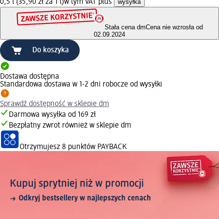
0,5 l (35,90 zł za 1 l)
w tym VAT plus
wysyłka
Stała cena dm
Cena nie wzrosła od
02.09.2024
Do koszyka
Dostawa dostępna
Standardowa dostawa w 1-2 dni robocze od wysyłki
Sprawdź dostępność w sklepie dm
Darmowa wysyłka od 169 zł
Bezpłatny zwrot również w sklepie dm
Otrzymujesz
8 punktów PAYBACK
Kupuj sprytniej niż w promocji
Odkryj bestsellery w najlepszych cenach