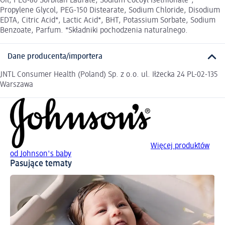
Oil, PEG-80 Sorbitan Laurate, Sodium Cocoyl Isethionate*,
Propylene Glycol, PEG-150 Distearate, Sodium Chloride, Disodium
EDTA, Citric Acid*, Lactic Acid*, BHT, Potassium Sorbate, Sodium
Benzoate, Parfum. *Składniki pochodzenia naturalnego.
Dane producenta/importera
JNTL Consumer Health (Poland) Sp. z o.o. ul. Iłżecka 24 PL-02-135
Warszawa
Więcej produktów
od Johnson's baby
Pasujące tematy