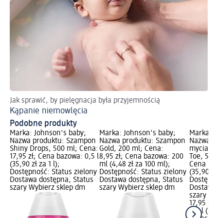
Jak sprawić, by pielęgnacja była przyjemnością
Kąpanie niemowlęcia
Podobne produkty
Marka: Johnson's baby;
Marka: Johnson's baby;
Marka: J
Nazwa produktu: Szampon
Nazwa produktu: Szampon
Nazwa pr
Shiny Drops, 500 ml; Cena:
Gold, 200 ml; Cena:
mycia cia
17,95 zł; Cena bazowa: 0,5 l
8,95 zł; Cena bazowa: 200
Toe, 500 
(35,90 zł za 1 l);
ml (4,48 zł za 100 ml);
Cena baz
Dostępność: Status zielony
Dostępność: Status zielony
(35,90 zł 
Dostawa dostępna, Status
Dostawa dostępna, Status
Dostępno
szary Wybierz sklep dm
szary Wybierz sklep dm
Dostawa 
szary Wy
17,95 zł
0,5 l (35,