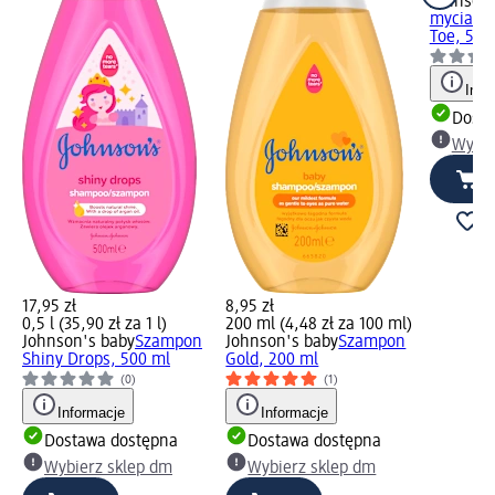
Johnson'
mycia cia
Toe, 500
Info
Dosta
Wybie
17,95 zł
8,95 zł
0,5 l (35,90 zł za 1 l)
200 ml (4,48 zł za 100 ml)
Johnson's baby
Szampon
Johnson's baby
Szampon
Shiny Drops, 500 ml
Gold, 200 ml
(0)
(1)
Informacje
Informacje
Dostawa dostępna
Dostawa dostępna
Wybierz sklep dm
Wybierz sklep dm