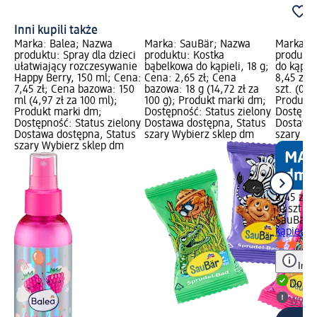
Inni kupili także
Marka: Balea; Nazwa
Marka: SauBär; Nazwa
Marka: 
produktu: Spray dla dzieci
produktu: Kostka
produktu
ułatwiający rozczesywanie
bąbelkowa do kąpieli, 18 g;
do kąpiel
Happy Berry, 150 ml; Cena:
Cena: 2,65 zł; Cena
8,45 zł;
7,45 zł; Cena bazowa: 150
bazowa: 18 g (14,72 zł za
szt. (0,85
ml (4,97 zł za 100 ml);
100 g); Produkt marki dm;
Produkt 
Produkt marki dm;
Dostępność: Status zielony
Dostępno
Dostępność: Status zielony
Dostawa dostępna, Status
Dostawa 
Dostawa dostępna, Status
szary Wybierz sklep dm
szary Wy
szary Wybierz sklep dm
8,45 zł
10 szt. (0
SauBär
T
kąpieli, 1
Info
Dosta
Wybie