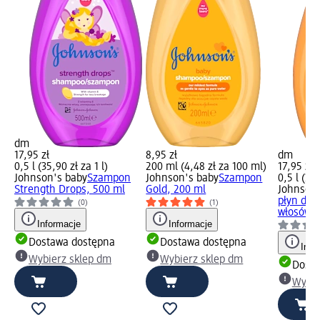
dm
17,95 zł
8,95 zł
dm
0,5 l (35,90 zł za 1 l)
200 ml (4,48 zł za 100 ml)
17,95 zł
Johnson's baby
Szampon
Johnson's baby
Szampon
0,5 l (35,
Strength Drops, 500 ml
Gold, 200 ml
Johnson'
płyn do m
(0)
(1)
włosów B
Informacje
Informacje
Dostawa dostępna
Dostawa dostępna
Info
Wybierz sklep dm
Wybierz sklep dm
Dosta
Wybie