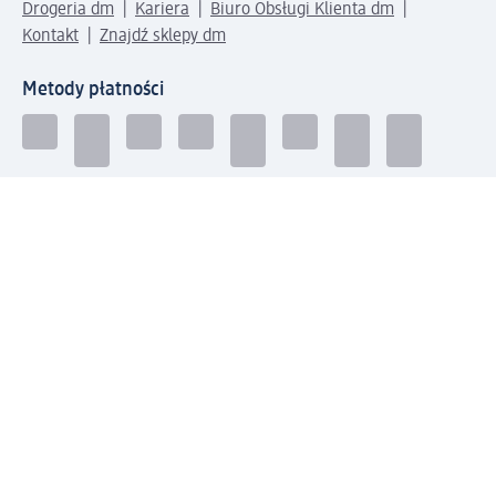
Drogeria dm
Kariera
Biuro Obsługi Klienta dm
Kontakt
Znajdź sklepy dm
Metody płatności
Połącz się z dm
Pobierz aplikację dm:
© 2026 dm-drogerie markt sp. z o.o.