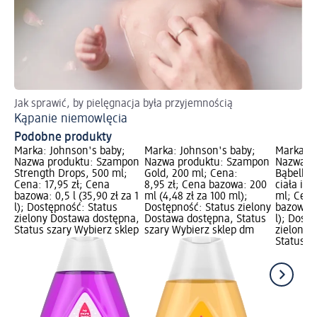
Jak sprawić, by pielęgnacja była przyjemnością
Kąpanie niemowlęcia
Podobne produkty
Marka: Johnson's baby;
Marka: Johnson's baby;
Marka: J
Nazwa produktu: Szampon
Nazwa produktu: Szampon
Nazwa p
Strength Drops, 500 ml;
Gold, 200 ml; Cena:
Bąbelkow
Cena: 17,95 zł; Cena
8,95 zł; Cena bazowa: 200
ciała i 
bazowa: 0,5 l (35,90 zł za 1
ml (4,48 zł za 100 ml);
ml; Cena
l); Dostępność: Status
Dostępność: Status zielony
bazowa: 0
zielony Dostawa dostępna,
Dostawa dostępna, Status
l); Dost
Status szary Wybierz sklep
szary Wybierz sklep dm
zielony 
Status s