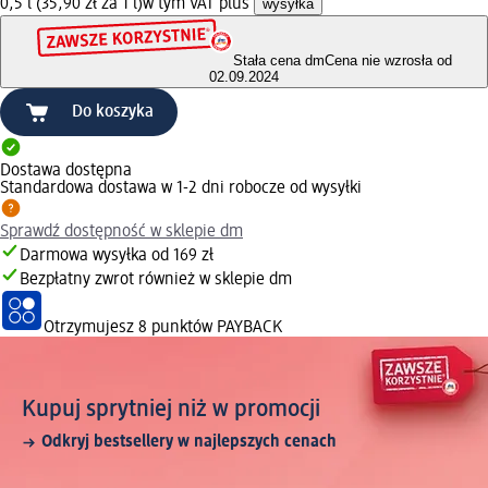
0,5 l (35,90 zł za 1 l)
w tym VAT plus
wysyłka
Stała cena dm
Cena nie wzrosła od
02.09.2024
Do koszyka
Dostawa dostępna
Standardowa dostawa w 1-2 dni robocze od wysyłki
Sprawdź dostępność w sklepie dm
Darmowa wysyłka od 169 zł
Bezpłatny zwrot również w sklepie dm
Otrzymujesz
8 punktów PAYBACK
Kupuj sprytniej niż w promocji
Odkryj bestsellery w najlepszych cenach