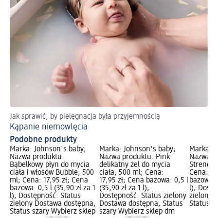
Jak sprawić, by pielęgnacja była przyjemnością
Kąpanie niemowlęcia
Podobne produkty
Marka: Johnson's baby;
Marka: Johnson's baby;
Marka: J
Nazwa produktu:
Nazwa produktu: Pink
Nazwa p
Bąbelkowy płyn do mycia
delikatny żel do mycia
Strength
ciała i włosów Bubble, 500
ciała, 500 ml; Cena:
Cena: 17
ml; Cena: 17,95 zł; Cena
17,95 zł; Cena bazowa: 0,5 l
bazowa: 0
bazowa: 0,5 l (35,90 zł za 1
(35,90 zł za 1 l);
l); Dost
l); Dostępność: Status
Dostępność: Status zielony
zielony 
zielony Dostawa dostępna,
Dostawa dostępna, Status
Status s
Status szary Wybierz sklep
szary Wybierz sklep dm