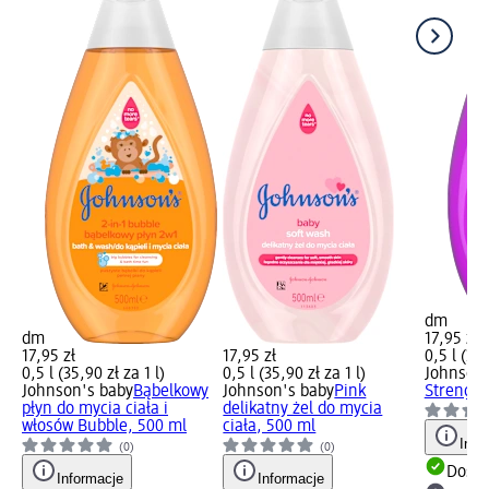
dm
dm
17,95 zł
17,95 zł
17,95 zł
0,5 l (35,
0,5 l (35,90 zł za 1 l)
0,5 l (35,90 zł za 1 l)
Johnson'
Johnson's baby
Bąbelkowy
Johnson's baby
Pink
Strength
płyn do mycia ciała i
delikatny żel do mycia
włosów Bubble, 500 ml
ciała, 500 ml
Info
(0)
(0)
Dosta
Informacje
Informacje