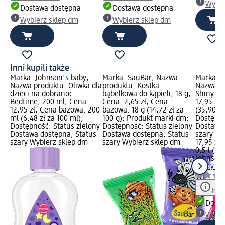
Wybie
Dostawa dostępna
Dostawa dostępna
Wybierz sklep dm
Wybierz sklep dm
Inni kupili także
Marka: Johnson's baby;
Marka: SauBär; Nazwa
Marka: J
Nazwa produktu: Oliwka dla
produktu: Kostka
Nazwa p
dzieci na dobranoc
bąbelkowa do kąpieli, 18 g;
Shiny Dr
Bedtime, 200 ml; Cena:
Cena: 2,65 zł; Cena
17,95 zł;
12,95 zł; Cena bazowa: 200
bazowa: 18 g (14,72 zł za
(35,90 zł 
ml (6,48 zł za 100 ml);
100 g); Produkt marki dm;
Dostępno
Dostępność: Status zielony
Dostępność: Status zielony
Dostawa 
Dostawa dostępna, Status
Dostawa dostępna, Status
szary Wy
szary Wybierz sklep dm
szary Wybierz sklep dm
17,95 zł
0,5 l (35,
Johnson'
Shiny Dr
Info
Dosta
Wybie