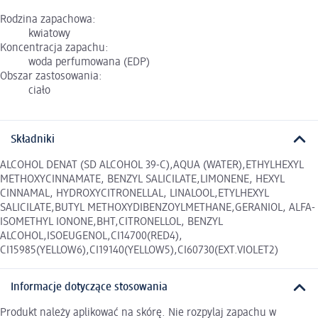
Rodzina zapachowa:
kwiatowy
Koncentracja zapachu:
woda perfumowana (EDP)
Obszar zastosowania:
ciało
Składniki
ALCOHOL DENAT (SD ALCOHOL 39-C),AQUA (WATER),ETHYLHEXYL
METHOXYCINNAMATE, BENZYL SALICILATE,LIMONENE, HEXYL
CINNAMAL, HYDROXYCITRONELLAL, LINALOOL,ETYLHEXYL
SALICILATE,BUTYL METHOXYDIBENZOYLMETHANE,GERANIOL, ALFA-
ISOMETHYL IONONE,BHT,CITRONELLOL, BENZYL
ALCOHOL,ISOEUGENOL,CI14700(RED4),
CI15985(YELLOW6),CI19140(YELLOW5),CI60730(EXT.VIOLET2)
Informacje dotyczące stosowania
Produkt należy aplikować na skórę. Nie rozpylaj zapachu w