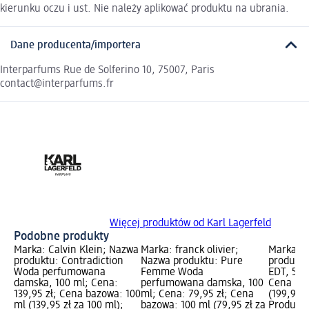
kierunku oczu i ust. Nie należy aplikować produktu na ubrania.
Dane producenta/importera
Interparfums Rue de Solferino 10, 75007, Paris
contact@interparfums.fr
Więcej produktów od Karl Lagerfeld
Podobne produkty
Marka: Calvin Klein; Nazwa
Marka: franck olivier;
Marka: 
produktu: Contradiction
Nazwa produktu: Pure
produkt
Woda perfumowana
Femme Woda
EDT, 50 
damska, 100 ml; Cena:
perfumowana damska, 100
Cena baz
139,95 zł; Cena bazowa: 100
ml; Cena: 79,95 zł; Cena
(199,90 z
ml (139,95 zł za 100 ml);
bazowa: 100 ml (79,95 zł za
Produkty