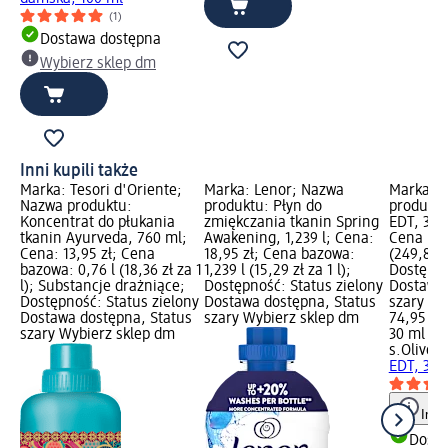
(1)
Dostawa dostępna
Wybierz sklep dm
Inni kupili także
Marka: Tesori d'Oriente;
Marka: Lenor; Nazwa
Marka: s
Nazwa produktu:
produktu: Płyn do
produktu
Koncentrat do płukania
zmiękczania tkanin Spring
EDT, 30 
tkanin Ayurveda, 760 ml;
Awakening, 1,239 l; Cena:
Cena baz
Cena: 13,95 zł; Cena
18,95 zł; Cena bazowa:
(249,83 z
bazowa: 0,76 l (18,36 zł za 1
1,239 l (15,29 zł za 1 l);
Dostępno
l); Substancje drażniące;
Dostępność: Status zielony
Dostawa 
Dostępność: Status zielony
Dostawa dostępna, Status
szary Wy
Dostawa dostępna, Status
szary Wybierz sklep dm
74,95 zł
szary Wybierz sklep dm
30 ml (24
s.Oliver
S
EDT, 30 
Info
Dosta