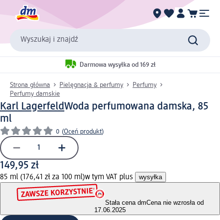
Wyszukaj i znajdź
Darmowa wysyłka od 169 zł
Strona główna
Pielęgnacja & perfumy
Perfumy
Perfumy damskie
Karl Lagerfeld
Woda perfumowana damska, 85
ml
0
(
Oceń produkt
)
149,95 zł
85 ml (176,41 zł za 100 ml)
w tym VAT plus
wysyłka
Stała cena dm
Cena nie wzrosła od
17.06.2025