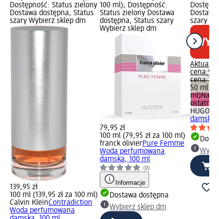
Dostępność: Status zielony
100 ml); Dostępność:
Dostępno
Dostawa dostępna, Status
Status zielony Dostawa
Dostawa 
szary Wybierz sklep dm
dostępna, Status szary
szary Wy
Wybierz sklep dm
Aktualna
cena:
99,
cena:
149
50 ml (19
ml)
Najni
ostatnich
HUGO B
damski E
79,95 zł
100 ml (79,95 zł za 100 ml)
Dosta
franck olivier
Pure Femme
Wybie
Woda perfumowana
damska, 100 ml
(0)
Informacje
139,95 zł
100 ml (139,95 zł za 100 ml)
Dostawa dostępna
Calvin Klein
Contradiction
Wybierz sklep dm
Woda perfumowana
damska, 100 ml