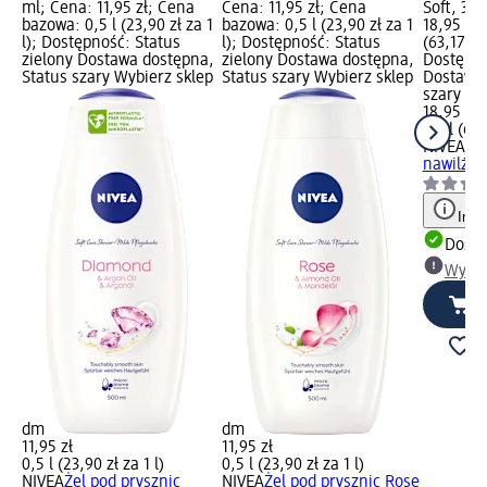
ml; Cena: 11,95 zł; Cena
Cena: 11,95 zł; Cena
Soft, 30
bazowa: 0,5 l (23,90 zł za 1
bazowa: 0,5 l (23,90 zł za 1
18,95 zł;
l); Dostępność: Status
l); Dostępność: Status
(63,17 zł 
zielony Dostawa dostępna,
zielony Dostawa dostępna,
Dostępno
Status szary Wybierz sklep
Status szary Wybierz sklep
Dostawa 
szary Wy
18,95 zł
0,3 l (63,
NIVEA
Kr
nawilżaj
Info
Dosta
Wybie
dm
dm
11,95 zł
11,95 zł
0,5 l (23,90 zł za 1 l)
0,5 l (23,90 zł za 1 l)
NIVEA
Żel pod prysznic
NIVEA
Żel pod prysznic Rose