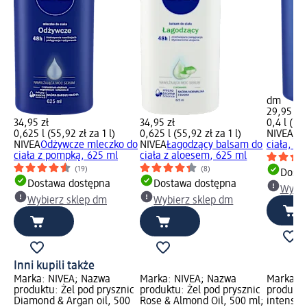
dm
29,95 zł
34,95 zł
34,95 zł
0,4 l (74,
0,625 l (55,92 zł za 1 l)
0,625 l (55,92 zł za 1 l)
NIVEA
Od
NIVEA
Odżywcze mleczko do
NIVEA
Łagodzący balsam do
ciała, 40
ciała z pompką, 625 ml
ciała z aloesem, 625 ml
(19)
(8)
Dosta
Dostawa dostępna
Dostawa dostępna
Wybie
Wybierz sklep dm
Wybierz sklep dm
Inni kupili także
Marka: NIVEA; Nazwa
Marka: NIVEA; Nazwa
Marka: 
produktu: Żel pod prysznic
produktu: Żel pod prysznic
produkt
Diamond & Argan oil, 500
Rose & Almond Oil, 500 ml;
intensyw