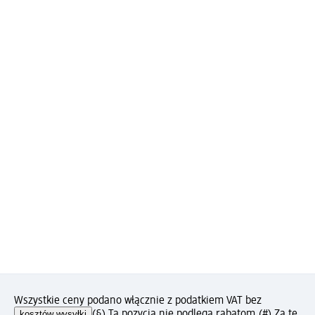
Wszystkie ceny podano włącznie z podatkiem VAT bez
kosztów wysyłki
(§) Ta pozycja nie podlega rabatom.
(#) Za tę