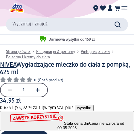
Wyszukaj i znajdź
Darmowa wysyłka od 169 zł
Strona główna
Pielęgnacja & perfumy
Pielęgnacja ciała
Balsamy i kremy do ciała
NIVEA
Wygładzające mleczko do ciała z pompką,
625 ml
0
(
Oceń produkt
)
34,95 zł
0,625 l (55,92 zł za 1 l)
w tym VAT plus
wysyłka
Stała cena dm
Cena nie wzrosła od
09.05.2025