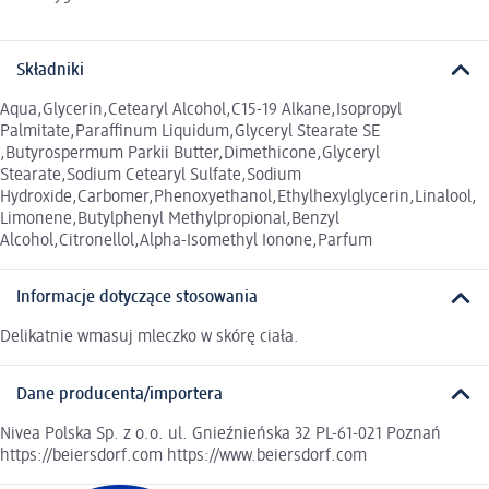
Składniki
Aqua,Glycerin,Cetearyl Alcohol,C15-19 Alkane,Isopropyl
Palmitate,Paraffinum Liquidum,Glyceryl Stearate SE
,Butyrospermum Parkii Butter,Dimethicone,Glyceryl
Stearate,Sodium Cetearyl Sulfate,Sodium
Hydroxide,Carbomer,Phenoxyethanol,Ethylhexylglycerin,Linalool,
Limonene,Butylphenyl Methylpropional,Benzyl
Alcohol,Citronellol,Alpha-Isomethyl Ionone,Parfum
Informacje dotyczące stosowania
Delikatnie wmasuj mleczko w skórę ciała.
Dane producenta/importera
Nivea Polska Sp. z o.o. ul. Gnieźnieńska 32 PL-61-021 Poznań
https://beiersdorf.com https://www.beiersdorf.com