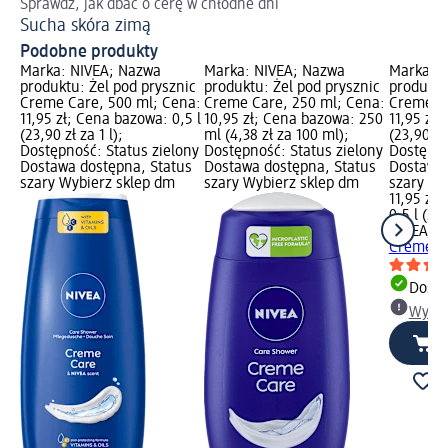
Sprawdź, jak dbać o cerę w chłodne dni
Do
Sucha skóra zimą
We
Podobne produkty
Marka: NIVEA; Nazwa
Marka: NIVEA; Nazwa
Marka: 
produktu: Żel pod prysznic
produktu: Żel pod prysznic
produktu
Creme Care, 500 ml; Cena:
Creme Care, 250 ml; Cena:
Creme So
11,95 zł; Cena bazowa: 0,5 l
10,95 zł; Cena bazowa: 250
11,95 zł;
(23,90 zł za 1 l);
ml (4,38 zł za 100 ml);
(23,90 zł 
Dostępność: Status zielony
Dostępność: Status zielony
Dostępno
Dostawa dostępna, Status
Dostawa dostępna, Status
Dostawa 
szary Wybierz sklep dm
szary Wybierz sklep dm
szary Wy
11,95 zł
0,5 l (23,
NIVEA
Żel
Creme So
Dosta
Wybie