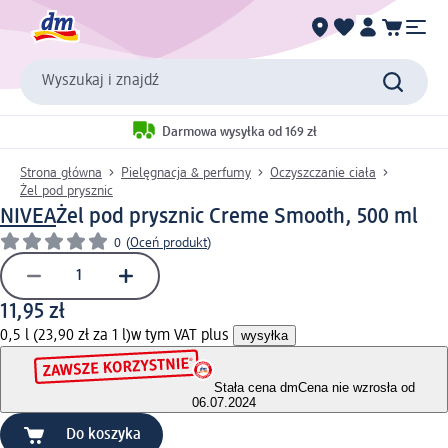
Wyszukaj i znajdź
Darmowa wysyłka od 169 zł
Strona główna
Pielęgnacja & perfumy
Oczyszczanie ciała
Żel pod prysznic
NIVEA
Żel pod prysznic Creme Smooth, 500 ml
0
(
Oceń produkt
)
11,95 zł
0,5 l (23,90 zł za 1 l)
w tym VAT plus
wysyłka
Stała cena dm
Cena nie wzrosła od
06.07.2024
Do koszyka