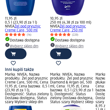
11,95 zł
10,95 zł
0,5 l (23,90 zł za 1 l)
250 ml (4,38 zł za 100 ml)
NIVEA
Żel pod prysznic
NIVEA
Żel pod prysznic
Creme Care, 500 ml
Creme Care, 250 ml
(16)
(220)
Dostawa dostępna
Dostawa dostępna
Wybierz sklep dm
Wybierz sklep dm
Inni kupili także
Marka: NIVEA; Nazwa
Marka: NIVEA; Nazwa
Marka: K
produktu: Żel pod prysznic
produktu: Żel pod prysznic
Nazwa pr
Creme Care, 500 ml; Cena:
Diamond & Argan oil, 500
płukania
11,95 zł; Cena bazowa: 0,5 l
ml; Cena: 11,95 zł; Cena
Cena: 8,
(23,90 zł za 1 l);
bazowa: 0,5 l (23,90 zł za 1
bazowa: 1
Dostępność: Status zielony
l); Dostępność: Status
Dostępno
Dostawa dostępna, Status
zielony Dostawa dostępna,
Dostawa 
szary Wybierz sklep dm
Status szary Wybierz sklep
szary Wy
8,95 zł
1 l (8,95 