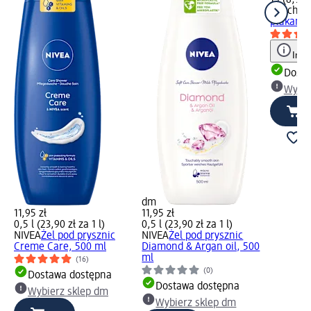
Kuschel
płukania
Info
Dosta
Wybie
dm
11,95 zł
11,95 zł
0,5 l (23,90 zł za 1 l)
0,5 l (23,90 zł za 1 l)
NIVEA
Żel pod prysznic
NIVEA
Żel pod prysznic
Creme Care, 500 ml
Diamond & Argan oil, 500
ml
(16)
(0)
Dostawa dostępna
Dostawa dostępna
Wybierz sklep dm
Wybierz sklep dm