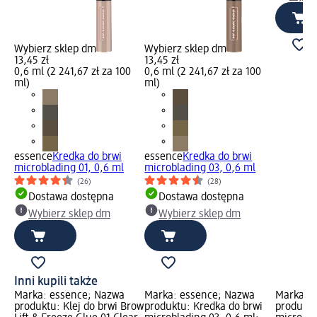
Wybierz sklep dm
Wybierz sklep dm
13,45 zł
13,45 zł
0,6 ml (2 241,67 zł za 100
0,6 ml (2 241,67 zł za 100
ml)
ml)
essence
Kredka do brwi
essence
Kredka do brwi
microblading 01, 0,6 ml
microblading 03, 0,6 ml
(26)
(28)
Dostawa dostępna
Dostawa dostępna
Wybierz sklep dm
Wybierz sklep dm
Inni kupili także
Marka: essence; Nazwa
Marka: essence; Nazwa
Marka: 
produktu: Klej do brwi Brow
produktu: Kredka do brwi
produktu