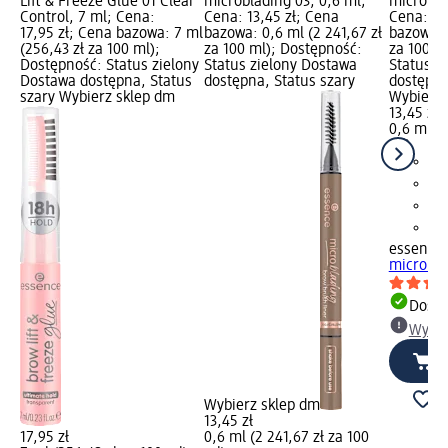
Lift & Freeze Glue 01 Clear
microblading 03, 0,6 ml;
microbla
Control, 7 ml; Cena:
Cena: 13,45 zł; Cena
Cena: 13
17,95 zł; Cena bazowa: 7 ml
bazowa: 0,6 ml (2 241,67 zł
bazowa: 
(256,43 zł za 100 ml);
za 100 ml); Dostępność:
za 100 m
Dostępność: Status zielony
Status zielony Dostawa
Status z
Dostawa dostępna, Status
dostępna, Status szary
dostępna
szary Wybierz sklep dm
Wybierz 
13,45 zł
0,6 ml (2
ml)
essence
microbla
Dosta
Wybie
Wybierz sklep dm
13,45 zł
17,95 zł
0,6 ml (2 241,67 zł za 100