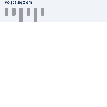
Połącz się z dm
Pobierz aplikację dm:
© 2026 dm-drogerie markt sp. z o.o.
Impressum
Polityka prywatności
Ogólne warunki handlowe
Odstąpienie od umowy w dm
Rozstrzyganie sporów
Zgłaszanie nieprawidłowości
Utylizacja sprzętu elektrycznego
Deklaracja w sprawie dostępności