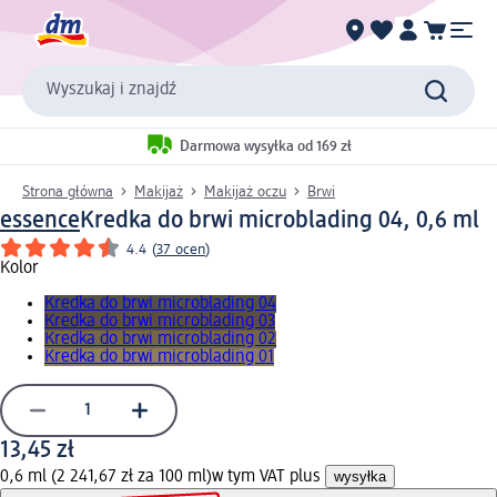
Wyszukaj i znajdź
Darmowa wysyłka od 169 zł
Strona główna
Makijaż
Makijaż oczu
Brwi
essence
Kredka do brwi microblading 04, 0,6 ml
4.4
(
37 ocen
)
Kolor
Kredka do brwi microblading 04
Kredka do brwi microblading 03
Kredka do brwi microblading 02
Kredka do brwi microblading 01
13,45 zł
0,6 ml (2 241,67 zł za 100 ml)
w tym VAT plus
wysyłka