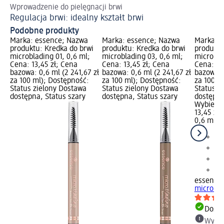
Wprowadzenie do pielęgnacji brwi
Pe
Regulacja brwi: idealny kształt brwi
Ws
Podobne produkty
Marka: essence; Nazwa
Marka: essence; Nazwa
Marka: 
produktu: Kredka do brwi
produktu: Kredka do brwi
produktu
microblading 01, 0,6 ml;
microblading 03, 0,6 ml;
microbla
Cena: 13,45 zł; Cena
Cena: 13,45 zł; Cena
Cena: 13
bazowa: 0,6 ml (2 241,67 zł
bazowa: 0,6 ml (2 241,67 zł
bazowa: 
za 100 ml); Dostępność:
za 100 ml); Dostępność:
za 100 m
Status zielony Dostawa
Status zielony Dostawa
Status z
dostępna, Status szary
dostępna, Status szary
dostępna
Wybierz 
13,45 zł
0,6 ml (2
ml)
essence
microbla
Dosta
Wybie