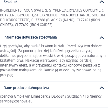
Składniki
INGREDIENTS: AQUA (WATER), STYRENE/ACRYLATES COPOLYMER,
BUTYLENE GLYCOL, 1,2-HEXANEDIOL, PHENOXYETHANOL, SODIUM
DEHYDROACETATE, CI 77266 (BLACK 2) (NANO), CI 77491 (IRON
OXIDES), CI 77492 (IRON OXIDES).
Informacje dotyczące stosowania
Użyj grzebyka, aby nadać brwiom kształt. Przed użyciem dobrze
wstrząśnij. Za pomocą cienkiej końcówki pędzelka narysuj
delikatne, przypominające włoski kreski, podążając za naturalnym
kształtem brwi. Nakładaj warstwowo, aby uzyskać bardziej
intensywny efekt, a w przypadku kontaktu końcówki pędzelka z
pozostałym makijażem, delikatnie ją oczyść, by zachować pełną
precyzję.
Dane producenta/importera
cosnova GmbH Am Limespark 2 DE-65843 Sulzbach / TS Niemcy
service@cosnova.eu