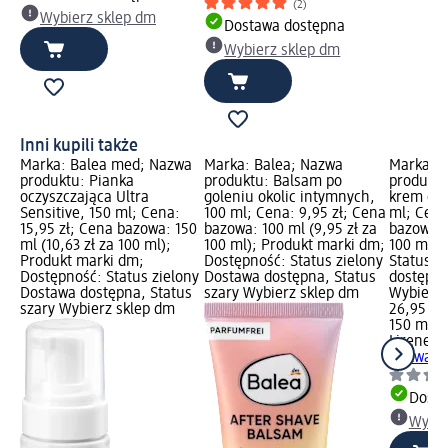
(2)
Wybierz sklep dm
Dostawa dostępna
Wybierz sklep dm
Inni kupili także
Marka: Balea med; Nazwa
Marka: Balea; Nazwa
Marka: L
produktu: Pianka
produktu: Balsam po
produktu
oczyszczająca Ultra
goleniu okolic intymnych,
krem do t
Sensitive, 150 ml; Cena:
100 ml; Cena: 9,95 zł; Cena
ml; Cena
15,95 zł; Cena bazowa: 150
bazowa: 100 ml (9,95 zł za
bazowa: 
ml (10,63 zł za 100 ml);
100 ml); Produkt marki dm;
100 ml);
Produkt marki dm;
Dostępność: Status zielony
Status z
Dostępność: Status zielony
Dostawa dostępna, Status
dostępna
Dostawa dostępna, Status
szary Wybierz sklep dm
Wybierz 
szary Wybierz sklep dm
26,95 zł
150 ml (1
Lirene
Ro
do twarzy
Dosta
Wybie