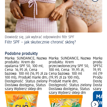
Dowiedz się, jak wybrać odpowiedni filtr SPF
Ja
Filtr SPF – jak skutecznie chronić skórę?
Po
Podobne produkty
Marka: SUNDANCE; Nazwa
Marka: SUNDANCE; Nazwa
Marka: 
produktu: Krem do
produktu: Krem
produktu
opalania SPF 50, 100 ml;
przeciwsłoneczny SPF 50,
SPF50, 1
Cena: 16,95 zł; Cena
100 ml; Cena: 19,95 zł;
19,95 zł
bazowa: 100 ml (16,95 zł za
Cena bazowa: 100 ml
ml (19,95
100 ml); Produkt marki dm;
(19,95 zł za 100 ml);
Produkt 
Dostępność: Status zielony
Produkt marki dm;
Dostępno
Dostawa dostępna, Status
Dostępność: Status zielony
Dostawa 
szary Wybierz sklep dm
Dostawa dostępna, Status
szary Wy
szary Wybierz sklep dm