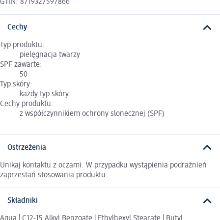
GTIN: 8719327597866
Cechy
Typ produktu:
pielęgnacja twarzy
SPF zawarte:
50
Typ skóry:
każdy typ skóry
Cechy produktu:
z współczynnikiem ochrony slonecznej (SPF)
Ostrzeżenia
Unikaj kontaktu z oczami. W przypadku wystąpienia podrażnień
zaprzestań stosowania produktu.
Składniki
Aqua | C12-15 Alkyl Benzoate | Ethylhexyl Stearate | Butyl