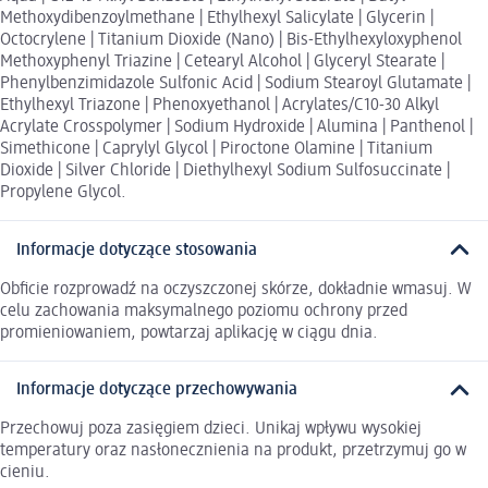
Methoxydibenzoylmethane | Ethylhexyl Salicylate | Glycerin |
Octocrylene | Titanium Dioxide (Nano) | Bis-Ethylhexyloxyphenol
Methoxyphenyl Triazine | Cetearyl Alcohol | Glyceryl Stearate |
Phenylbenzimidazole Sulfonic Acid | Sodium Stearoyl Glutamate |
Ethylhexyl Triazone | Phenoxyethanol | Acrylates/C10-30 Alkyl
Acrylate Crosspolymer | Sodium Hydroxide | Alumina | Panthenol |
Simethicone | Caprylyl Glycol | Piroctone Olamine | Titanium
Dioxide | Silver Chloride | Diethylhexyl Sodium Sulfosuccinate |
Propylene Glycol.
Informacje dotyczące stosowania
Obficie rozprowadź na oczyszczonej skórze, dokładnie wmasuj. W
celu zachowania maksymalnego poziomu ochrony przed
promieniowaniem, powtarzaj aplikację w ciągu dnia.
Informacje dotyczące przechowywania
Przechowuj poza zasięgiem dzieci. Unikaj wpływu wysokiej
temperatury oraz nasłonecznienia na produkt, przetrzymuj go w
cieniu.