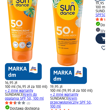
19,95 zł
100 ml (1
SUNDAN
SPF50, 1
Dosta
Wybie
16,95 zł
100 ml (16,95 zł za 100 ml)
19,95 zł
+ 2 inne warianty
100 ml (19,95 zł za 100 ml)
SUNDANCE
Krem do
+ 2 inne warianty
opalania SPF 50, 100 ml
SUNDANCE
Krem
przeciwsłoneczny SPF 50,
(2)
100 ml
Dostawa dostępna