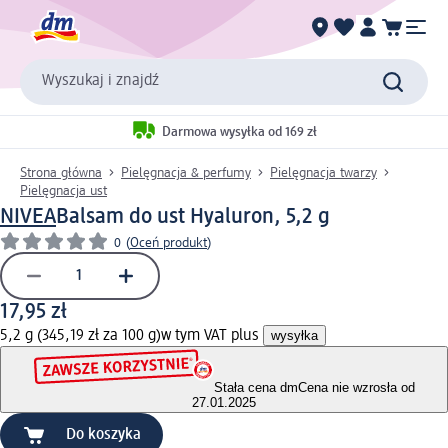
Wyszukaj i znajdź
Darmowa wysyłka od 169 zł
Strona główna
Pielęgnacja & perfumy
Pielęgnacja twarzy
Pielęgnacja ust
NIVEA
Balsam do ust Hyaluron, 5,2 g
0
(
Oceń produkt
)
17,95 zł
5,2 g (345,19 zł za 100 g)
w tym VAT plus
wysyłka
Stała cena dm
Cena nie wzrosła od
27.01.2025
Do koszyka