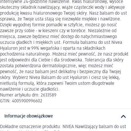
intensywne 24-godzinne nawilżenie. Kwas hialuronowy, wysoce
skuteczny składnik nawilżający, wiąże cząsteczki wody i aktywuje
produkcję kwasu hialuronowego Twojej skóry. Nasz balsam do ust
sprawia, że Twoje usta stają się niezwykle miękkie i nawilżone.
Dzięki wygodnej formie pomadki w sztyfcie, możesz go nosić
zawsze przy sobie - w kieszeni czy w torebce. Niezależnie od
miejsca, zawsze będziesz mieć dostęp do natychmiastowego
uczucia gładkich i miękkich ust. Formuła balsamu do ust Nivea
Hyaluron jest w 99% wegańska i oparta na składnikach
pochodzenia naturalnego. Możesz mieć pewność, że nasz produkt
jest odpowiedni dla Ciebie i dla środowiska. Tolerancja dla skóry
została potwierdzona dermatologicznie, więc możesz mieć
pewność, że nasz balsam jest delikatny i bezpieczny dla Twojej
skóry. Wybierz Nivea Balsam do ust Hyaluron i ciesz się lekką,
nietłustą formułą, która zapewni Twoim ustom długotrwałe
nawilżenie i uczucie gładkości.
Numer artykułu dm: 2633589
GTIN: 4005900996602
Informacje obowiązkowe
Dokładne oznaczenie produktu: NIVEA Nawilżający balsam do ust