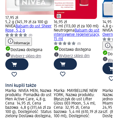
17,95 zł
5,2 g (345,19 zł za 100 g)
16,95 zł
14,95 zł
NIVEA
Balsam do ust Sheer
15 ml (113,00 zł za 100 ml)
4,8 g (31
Rose, 5,2 g
Neutrogena
Balsam do ust
NIVEA
Po
intensywnie regenerujący,
Overnigh
(0)
15 ml
Informacje
(0)
Info
Dostawa dostępna
Dostawa dostępna
Dosta
Wybierz sklep dm
Wybierz sklep dm
Wybie
Inni kupili także
Marka: NIVEA MEN; Nazwa
Marka: MAYBELLINE NEW
Marka: G
produktu: Pomadka do ust
YORK; Nazwa produktu:
Nazwa pr
Men Active Care, 4,8 g;
Błyszczyk do ust Lifter
jednora
Cena: 14,95 zł; Cena
Gloss 003 Moon, 5,4 ml;
Miami, 3
bazowa: 4,8 g (311,46 zł za
Cena: 32,95 zł; Cena
24,95 zł
100 g); Dostępność: Status
bazowa: 5,4 ml (610,19 zł za
szt. (8,32
zielony Dostawa dostępna,
100 ml); Dostępność:
Dostępno