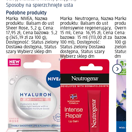
Sposoby na spierzchnięte usta
Su
Podobne produkty
Marka: NIVEA; Nazwa
Marka: Neutrogena; Nazwa
Marka: 
produktu: Balsam do ust
produktu: Balsam do ust
produktu
Sheer Rose, 5,2 g; Cena:
intensywnie regenerujący,
Overnigh
17,95 zł; Cena bazowa: 5,2
15 ml; Cena: 16,95 zł; Cena
Cena: 14
g (345,19 zł za 100 g);
bazowa: 15 ml (113,00 zł za
bazowa: 4
Dostępność: Status zielony
100 ml); Dostępność:
100 g); 
Dostawa dostępna, Status
Status zielony Dostawa
zielony 
szary Wybierz sklep dm
dostępna, Status szary
Status s
Wybierz sklep dm
dm