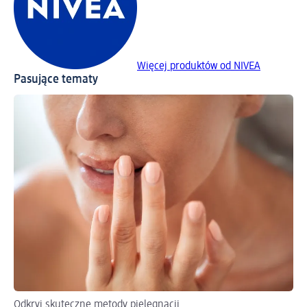
Więcej produktów od NIVEA
Pasujące tematy
Odkryj skuteczne metody pielęgnacji
Sp