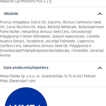
Hyaluron Lip Moisture Plus 5,2 g
Składniki
Prunus Amygdalus Dulcis Oil, Glycerin, Ricinus Communis Seed
Oil, Cocos Nucifera Oil, Aqua, Behenyl Behenate, Butyrospermum
Parkii Butter, Helianthus Annuus Seed Cera, Diisostearoyl
Polyglyceryl-3 Dimer Dilinoleate, Sodium Hyaluronate, Centella
Asiatica Extract, Tocopherol, Ascorbyl Palmitate, Copernicia
Cerifera Cera, Helianthus Annuus Seed Oil, Polyglyceryl-4
Diisostearate/Polyhydroxystearate/Sebacate, Citronellol, Geraniol,
Aroma
Dane producenta/importera
Nivea Polska Sp. z o.o. ul. Gnieźnieńska 32 PL-61-021 Poznań
https://beiersdorf.com