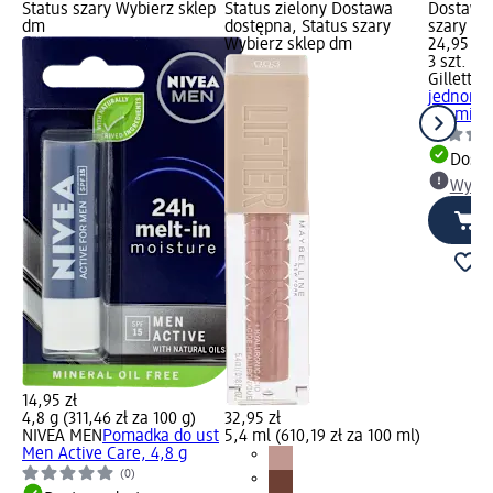
Status szary Wybierz sklep
Status zielony Dostawa
Dostawa 
dm
dostępna, Status szary
szary Wy
Wybierz sklep dm
24,95 zł
3 szt. (8,
Gillette 
jednora
Miami, 3 
Dosta
Wybie
14,95 zł
4,8 g (311,46 zł za 100 g)
32,95 zł
NIVEA MEN
Pomadka do ust
5,4 ml (610,19 zł za 100 ml)
Men Active Care, 4,8 g
(0)