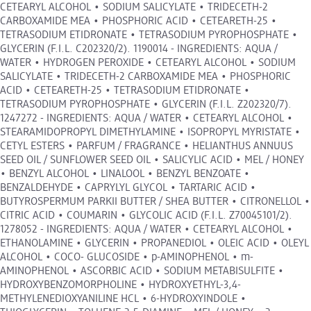
CETEARYL ALCOHOL • SODIUM SALICYLATE • TRIDECETH-2
CARBOXAMIDE MEA • PHOSPHORIC ACID • CETEARETH-25 •
TETRASODIUM ETIDRONATE • TETRASODIUM PYROPHOSPHATE •
GLYCERIN (F.I.L. C202320/2). 1190014 - INGREDIENTS: AQUA /
WATER • HYDROGEN PEROXIDE • CETEARYL ALCOHOL • SODIUM
SALICYLATE • TRIDECETH-2 CARBOXAMIDE MEA • PHOSPHORIC
ACID • CETEARETH-25 • TETRASODIUM ETIDRONATE •
TETRASODIUM PYROPHOSPHATE • GLYCERIN (F.I.L. Z202320/7).
1247272 - INGREDIENTS: AQUA / WATER • CETEARYL ALCOHOL •
STEARAMIDOPROPYL DIMETHYLAMINE • ISOPROPYL MYRISTATE •
CETYL ESTERS • PARFUM / FRAGRANCE • HELIANTHUS ANNUUS
SEED OIL / SUNFLOWER SEED OIL • SALICYLIC ACID • MEL / HONEY
• BENZYL ALCOHOL • LINALOOL • BENZYL BENZOATE •
BENZALDEHYDE • CAPRYLYL GLYCOL • TARTARIC ACID •
BUTYROSPERMUM PARKII BUTTER / SHEA BUTTER • CITRONELLOL •
CITRIC ACID • COUMARIN • GLYCOLIC ACID (F.I.L. Z70045101/2).
1278052 - INGREDIENTS: AQUA / WATER • CETEARYL ALCOHOL •
ETHANOLAMINE • GLYCERIN • PROPANEDIOL • OLEIC ACID • OLEYL
ALCOHOL • COCO- GLUCOSIDE • p-AMINOPHENOL • m-
AMINOPHENOL • ASCORBIC ACID • SODIUM METABISULFITE •
HYDROXYBENZOMORPHOLINE • HYDROXYETHYL-3,4-
METHYLENEDIOXYANILINE HCL • 6-HYDROXYINDOLE •