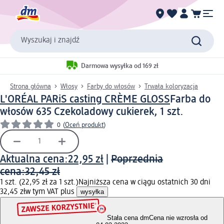
Wyszukaj i znajdź
Darmowa wysyłka od 169 zł
Strona główna
Włosy
Farby do włosów
Trwała koloryzacja
L'ORÉAL PARiS casting CRÈME GLOSS
Farba do
włosów 635 Czekoladowy cukierek, 1 szt.
0
(
Oceń produkt
)
Aktualna cena:
22,95 zł
|
Poprzednia
cena:
32,45 zł
1 szt. (22,95 zł za 1 szt.)
Najniższa cena w ciągu ostatnich 30 dni
32,45 zł
w tym VAT plus
wysyłka
Stała cena dm
Cena nie wzrosła od