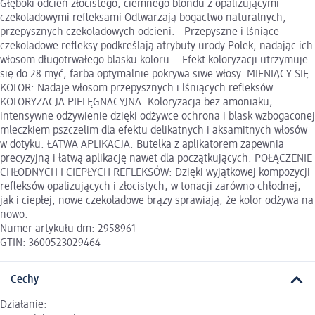
Głęboki odcień złocistego, ciemnego blondu z opalizującymi
czekoladowymi refleksami Odtwarzają bogactwo naturalnych,
przepysznych czekoladowych odcieni. · Przepyszne i lśniące
czekoladowe refleksy podkreślają atrybuty urody Polek, nadając ich
włosom długotrwałego blasku koloru. · Efekt koloryzacji utrzymuje
się do 28 myć, farba optymalnie pokrywa siwe włosy. MIENIĄCY SIĘ
KOLOR: Nadaje włosom przepysznych i lśniących refleksów.
KOLORYZACJA PIELĘGNACYJNA: Koloryzacja bez amoniaku,
intensywne odżywienie dzięki odżywce ochrona i blask wzbogaconej
mleczkiem pszczelim dla efektu delikatnych i aksamitnych włosów
w dotyku. ŁATWA APLIKACJA: Butelka z aplikatorem zapewnia
precyzyjną i łatwą aplikację nawet dla początkujących. POŁĄCZENIE
CHŁODNYCH I CIEPŁYCH REFLEKSÓW: Dzięki wyjątkowej kompozycji
refleksów opalizujących i złocistych, w tonacji zarówno chłodnej,
jak i ciepłej, nowe czekoladowe brązy sprawiają, że kolor odżywa na
nowo.
Numer artykułu dm: 2958961
GTIN: 3600523029464
Cechy
Działanie: