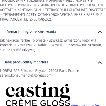
THIOGLYCERIN • TOLUENE-2,5-DIAMINE • MEL / HONEY • 2-
METHYL-5-HYDROXYETHYLAMINOPHENOL • DIMETHYL PHENETHYL
ACETATE • XANTHAN GUM • TETRASODIUM GLUTAMATE DIACETATE
• TETRAMETHYL ACETYLOCTAHYDRONAPHTHALENES • PARFUM /
FRAGRANCE (F.I.L. Z70045852/2).
Informacje dotyczące stosowania
Jak nakładać farbę? To proste - uzyskasz wymarzony kolor w 3
krokach: 1. Zmieszaj. 2. Nałóż.3. Wmasuj. Pozostaw na 20 minut,
spłucz i nałóż odżywkę.
Dane producenta/importera
L’ORÉAL PARIS 14, rue Royale - 75008 Paris France
serwis.konsumencki@loreal.com