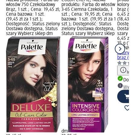
włosów 750 Czekoladowy
produktu: Farba do włosów
koloryzu
Brąz, 1 szt.; Cena: 19,45 zł;
3-65 Ciemna Czekolada, 1
brąz (012
Cena bazowa: 1 szt.
szt.; Cena: 19,95 zł; Cena
6,45 zł;
(19,45 zł za 1 szt.);
bazowa: 1 szt. (19,95 zł za 1
(18,43 zł
Dostępność: Status zielony
szt.); Dostępność: Status
Dostępno
Dostawa dostępna, Status
zielony Dostawa dostępna,
Dostawa 
szary Wybierz sklep dm
Status szary Wybierz sklep
szary Wy
6,45 zł
35 g (18,
JOANNA
koloryzu
brąz (012
Info
Dosta
Wybie
dm