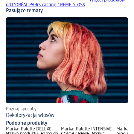
Więcej produktów
od L'ORÉAL PARiS casting CRÈME GLOSS
Pasujące tematy
Poznaj sposoby
Dekoloryzacja włosów
Podobne produkty
Marka: Palette DELUXE;
Marka: Palette INTENSIVE
Marka: 
Nazwa produktu: Farba do
COLOR CREME; Nazwa
produkt