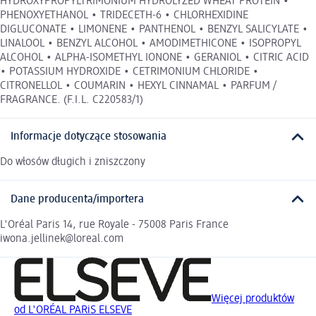
HYDROXYPROPYLTRIMONIUM HYDROLYZED WHEAT PROTEIN •
PHENOXYETHANOL • TRIDECETH-6 • CHLORHEXIDINE
DIGLUCONATE • LIMONENE • PANTHENOL • BENZYL SALICYLATE •
LINALOOL • BENZYL ALCOHOL • AMODIMETHICONE • ISOPROPYL
ALCOHOL • ALPHA-ISOMETHYL IONONE • GERANIOL • CITRIC ACID
• POTASSIUM HYDROXIDE • CETRIMONIUM CHLORIDE •
CITRONELLOL • COUMARIN • HEXYL CINNAMAL • PARFUM /
FRAGRANCE. (F.I.L. C220583/1)
Informacje dotyczące stosowania
Do włosów długich i zniszczony
Dane producenta/importera
L'Oréal Paris 14, rue Royale - 75008 Paris France
iwona.jellinek@loreal.com
Więcej produktów
od L'ORÉAL PARiS ELSEVE