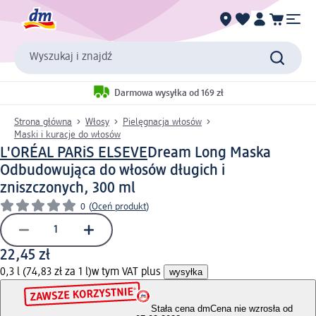
Wyszukaj i znajdź
Darmowa wysyłka od 169 zł
Strona główna
Włosy
Pielęgnacja włosów
Maski i kuracje do włosów
L'ORÉAL PARiS ELSEVE
Dream Long Maska
Odbudowująca do włosów długich i
zniszczonych, 300 ml
0
(
Oceń produkt
)
22,45 zł
0,3 l (74,83 zł za 1 l)
w tym VAT plus
wysyłka
Stała cena dm
Cena nie wzrosła od