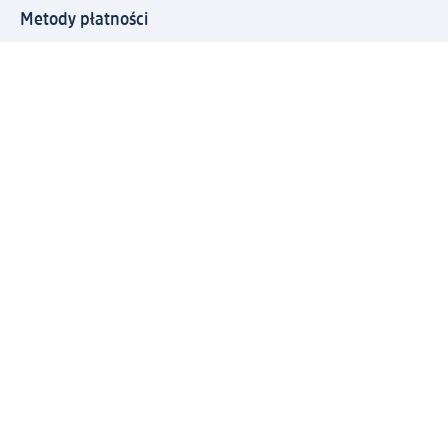
Metody płatności
Połącz się z dm
Pobierz aplikację dm:
© 2026 dm-drogerie markt sp. z o.o.
Impressum
Polityka prywatności