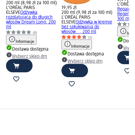
200 ml (8,98 zł za 100 ml)
L'ORÉAL 
L'ORÉAL PARiS
19,95 zł
Repair 5
ELSEVE
Odżywka
200 ml (9,98 zł za 100 ml)
Regeneru
rozplątująca do długich
L'ORÉAL PARiS
300 ml
włosów Dream Long, 200
ELSEVE
Odżywka w kremie
ml
bez spłukiwania do
włosów..., 200 ml
(0)
Info
(1)
Dosta
Informacje
Informacje
Wybie
Dostawa dostępna
Dostawa dostępna
Wybierz sklep dm
Wybierz sklep dm