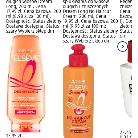
długich włosów Dream
spłukiwania do włosów
Regeneru
Long, 200 ml; Cena:
długich i zniszczonych
zniszczo
17,95 zł; Cena bazowa: 200
Dream Long No Haircut
Cena: 22
ml (8,98 zł za 100 ml);
Cream, 200 ml; Cena:
bazowa: 0
Dostępność: Status zielony
19,95 zł; Cena bazowa: 200
l); Dost
Dostawa dostępna, Status
ml (9,98 zł za 100 ml);
zielony 
szary Wybierz sklep dm
Dostępność: Status zielony
Status s
Dostawa dostępna, Status
dm
szary Wybierz sklep dm
22,45 zł
17,95 zł
0,3 l (74,