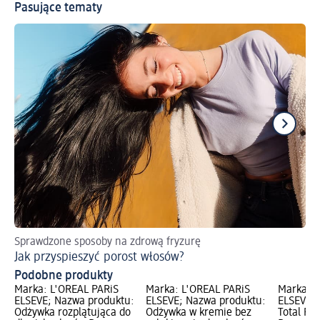
Pasujące tematy
Sprawdzone sposoby na zdrową fryzurę
Pi
Jak przyspieszyć porost włosów?
Ol
Podobne produkty
Marka: L'ORÉAL PARiS
Marka: L'ORÉAL PARiS
Marka: L
ELSEVE; Nazwa produktu:
ELSEVE; Nazwa produktu:
ELSEVE; 
Odżywka rozplątująca do
Odżywka w kremie bez
Total Re