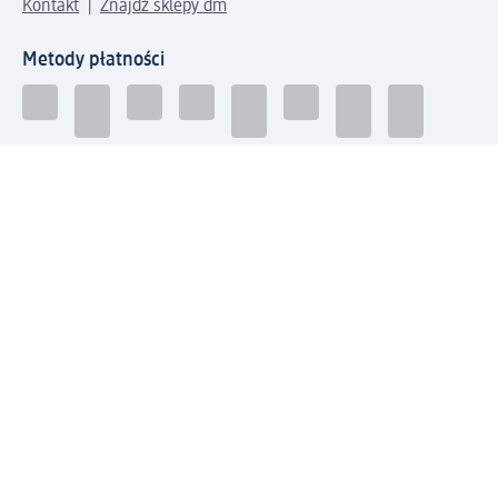
Kontakt
Znajdź sklepy dm
Metody płatności
Połącz się z dm
Pobierz aplikację dm:
© 2026 dm-drogerie markt sp. z o.o.