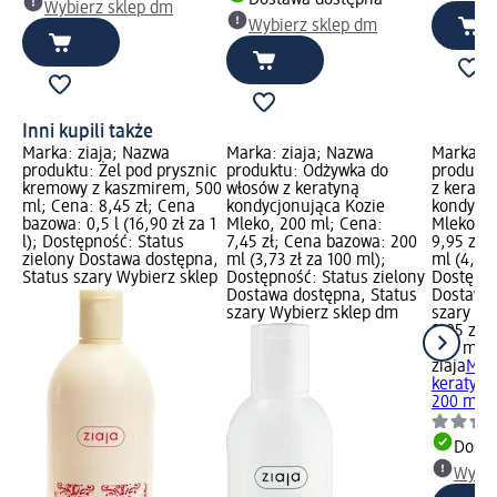
Dostawa dostępna
Wybierz sklep dm
Wybierz sklep dm
Inni kupili także
Marka: ziaja; Nazwa
Marka: ziaja; Nazwa
Marka: z
produktu: Żel pod prysznic
produktu: Odżywka do
produktu
kremowy z kaszmirem, 500
włosów z keratyną
z keraty
ml; Cena: 8,45 zł; Cena
kondycjonująca Kozie
kondycjo
bazowa: 0,5 l (16,90 zł za 1
Mleko, 200 ml; Cena:
Mleko, 2
l); Dostępność: Status
7,45 zł; Cena bazowa: 200
9,95 zł;
zielony Dostawa dostępna,
ml (3,73 zł za 100 ml);
ml (4,98 
Status szary Wybierz sklep
Dostępność: Status zielony
Dostępno
Dostawa dostępna, Status
Dostawa 
szary Wybierz sklep dm
szary Wy
9,95 zł
200 ml (4
ziaja
Mas
keratyną
200 ml
Dosta
Wybie