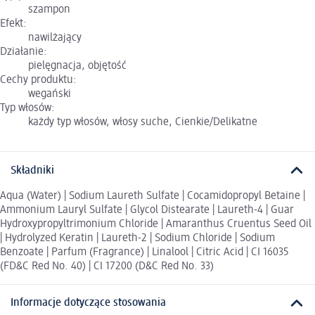
szampon
Efekt:
nawilżający
Działanie:
pielęgnacja, objętość
Cechy produktu:
wegański
Typ włosów:
każdy typ włosów, włosy suche, Cienkie/Delikatne
Składniki
Aqua (Water) | Sodium Laureth Sulfate | Cocamidopropyl Betaine |
Ammonium Lauryl Sulfate | Glycol Distearate | Laureth-4 | Guar
Hydroxypropyltrimonium Chloride | Amaranthus Cruentus Seed Oil
| Hydrolyzed Keratin | Laureth-2 | Sodium Chloride | Sodium
Benzoate | Parfum (Fragrance) | Linalool | Citric Acid | CI 16035
(FD&C Red No. 40) | CI 17200 (D&C Red No. 33)
Informacje dotyczące stosowania