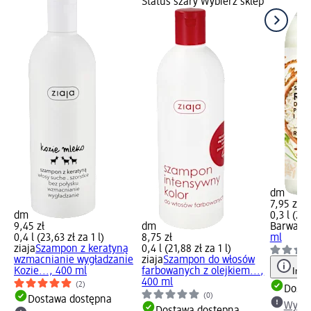
Status szary Wybierz sklep
dm
7,95 zł
dm
0,3 l (26,
9,45 zł
dm
Barwa
Sz
0,4 l (23,63 zł za 1 l)
8,75 zł
ml
ziaja
Szampon z keratyną
0,4 l (21,88 zł za 1 l)
wzmacnianie wygładzanie
ziaja
Szampon do włosów
Kozie..., 400 ml
farbowanych z olejkiem...,
Info
400 ml
(2)
Dosta
(0)
Dostawa dostępna
Wybie