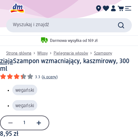
Wyszukaj i znajdź
Darmowa wysyłka od 169 zł
Strona główna
Włosy
Pielęgnacja włosów
Szampony
ziaja
Szampon wzmacniający, kaszmirowy, 300
ml
3.3
(
4 oceny
)
wegański
wegański
8,95 zł