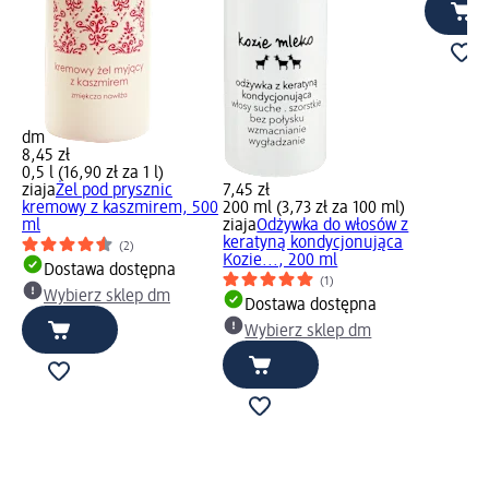
dm
8,45 zł
0,5 l (16,90 zł za 1 l)
ziaja
Żel pod prysznic
7,45 zł
kremowy z kaszmirem, 500
200 ml (3,73 zł za 100 ml)
ml
ziaja
Odżywka do włosów z
keratyną kondycjonująca
(2)
Kozie..., 200 ml
Dostawa dostępna
(1)
Wybierz sklep dm
Dostawa dostępna
Wybierz sklep dm