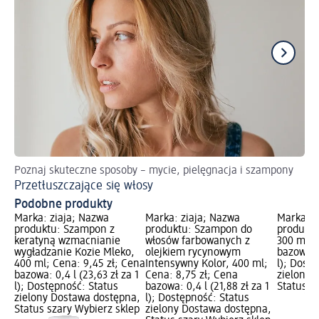
Poznaj skuteczne sposoby – mycie, pielęgnacja i szampony
Po
Przetłuszczające się włosy
Oc
Podobne produkty
Marka: ziaja; Nazwa
Marka: ziaja; Nazwa
Marka: 
produktu: Szampon z
produktu: Szampon do
produktu
keratyną wzmacnianie
włosów farbowanych z
300 ml; 
wygładzanie Kozie Mleko,
olejkiem rycynowym
bazowa: 0
400 ml; Cena: 9,45 zł; Cena
Intensywny Kolor, 400 ml;
l); Dost
bazowa: 0,4 l (23,63 zł za 1
Cena: 8,75 zł; Cena
zielony 
l); Dostępność: Status
bazowa: 0,4 l (21,88 zł za 1
Status s
zielony Dostawa dostępna,
l); Dostępność: Status
Status szary Wybierz sklep
zielony Dostawa dostępna,