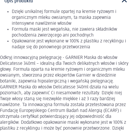
Opis produktu
Dzięki unikalnej formule opartej na kremie ryżowym i
organicznym mleku owsianym, ta maska zapewnia
intensywne nawilżenie włosów
Formuła maski jest wegańska, nie zawiera składników
pochodzenia zwierzęcego ani pochodnych
Opakowanie jest wykonane w 100% z plastiku z recyklingu i
nadaje się do ponownego przetworzenia
Odkryj innowacyjną pielęgnację - GARNIER Maska do włosów
Delicatesse 340ml – idealną dla Twoich delikatnych włosów i skóry
głowy. Formuła oparta na kremie ryżowym i organicznym mleku
owsianym, stworzona przez ekspertów Garnier w dziedzinie
botaniki, zapewnia hipoalergiczną i wegańską pielęgnację.
GARNIER Maska do włosów Delicatesse 340ml działa na wielu
poziomach, aby zapewnić Ci niesamowite rezultaty. Dzięki niej
Twoje włosy staną się niezwykle miękkie i aż 3 razy bardziej
nawilżone. Ta innowacyjna formuła została przetestowana przez
Fundację Europejskiego Centrum Badań nad Alergią (ECARF) i
otrzymała certyfikat potwierdzający jej odpowiedniość dla
alergików. Dodatkowo opakowanie maski wykonane jest w 100% z
plastiku z recyklingu i może być ponownie przetworzone. Dzięki