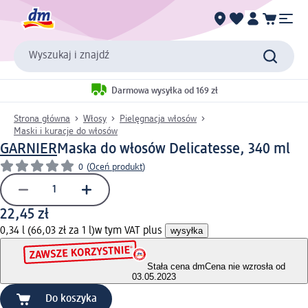
Wyszukaj i znajdź
Darmowa wysyłka od 169 zł
Strona główna
Włosy
Pielęgnacja włosów
Maski i kuracje do włosów
GARNIER
Maska do włosów Delicatesse, 340 ml
0
(
Oceń produkt
)
22,45 zł
0,34 l (66,03 zł za 1 l)
w tym VAT plus
wysyłka
Stała cena dm
Cena nie wzrosła od
03.05.2023
Do koszyka