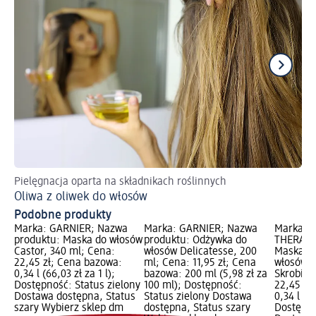
Pielęgnacja oparta na składnikach roślinnych
Po
Oliwa z oliwek do włosów
Ja
Podobne produkty
Marka: GARNIER; Nazwa
Marka: GARNIER; Nazwa
Marka: 
produktu: Maska do włosów
produktu: Odżywka do
THERAPY
Castor, 340 ml; Cena:
włosów Delicatesse, 200
Maska wy
22,45 zł; Cena bazowa:
ml; Cena: 11,95 zł; Cena
włosów 
0,34 l (66,03 zł za 1 l);
bazowa: 200 ml (5,98 zł za
Skrobia,
Dostępność: Status zielony
100 ml); Dostępność:
22,45 zł
Dostawa dostępna, Status
Status zielony Dostawa
0,34 l (66
szary Wybierz sklep dm
dostępna, Status szary
Dostępno