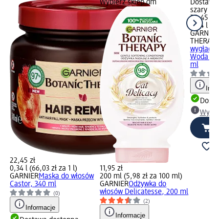
Wybierz sklep dm
Dostawa 
szary Wy
22,45 zł
0,34 l (66
GARNIER
THERAP
wygładza
Woda Ryż
ml
Info
Dosta
Wybie
22,45 zł
0,34 l (66,03 zł za 1 l)
11,95 zł
GARNIER
Maska do włosów
200 ml (5,98 zł za 100 ml)
Castor, 340 ml
GARNIER
Odżywka do
włosów Delicatesse, 200 ml
(0)
(2)
Informacje
Informacje