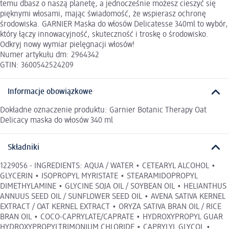
temu dbasz o naszą planetę, a jednocześnie możesz cieszyć się
pięknymi włosami, mając świadomość, że wspierasz ochronę
środowiska. GARNIER Maska do włosów Delicatesse 340ml to wybór,
który łączy innowacyjność, skuteczność i troskę o środowisko.
Odkryj nowy wymiar pielęgnacji włosów!
Numer artykułu dm: 2964342
GTIN: 3600542524209
Informacje obowiązkowe
Dokładne oznaczenie produktu: Garnier Botanic Therapy Oat
Delicacy maska do włosów 340 ml
Składniki
1229056 - INGREDIENTS: AQUA / WATER • CETEARYL ALCOHOL •
GLYCERIN • ISOPROPYL MYRISTATE • STEARAMIDOPROPYL
DIMETHYLAMINE • GLYCINE SOJA OIL / SOYBEAN OIL • HELIANTHUS
ANNUUS SEED OIL / SUNFLOWER SEED OIL • AVENA SATIVA KERNEL
EXTRACT / OAT KERNEL EXTRACT • ORYZA SATIVA BRAN OIL / RICE
BRAN OIL • COCO-CAPRYLATE/CAPRATE • HYDROXYPROPYL GUAR
HYDROXYPROPYLTRIMONIUM CHLORIDE • CAPRYLYL GLYCOL •