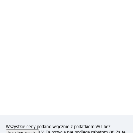
Wszystkie ceny podano włącznie z podatkiem VAT bez
kosztów wysyłki
(§) Ta pozycja nie podlega rabatom.
(#) Za tę