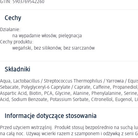
GTIN: 5903769542260
Cechy
Działanie:
na wypadanie włosów, pielęgnacja
Cechy produktu:
wegański, bez silikonów, bez siarczanów
Składniki
Aqua, Lactobacillus / Streptococcus Thermophilus / Yarrowia / Equi
Sebacate, Polyglyceryl-6 Caprylate / Caprate, Caffeine, Propanedi
Aspartic Acid, Biotin, PCA, Glycine, Alanine, Phenylalanine, Serine
Acid, Sodium Benzoate, Potassium Sorbate, Citronellol, Eugenol, 
Informacje dotyczące stosowania
Przed użyciem wstrząśnij. Produkt stosuj bezpośrednio na suchą l
na całą noc. Używaj wcierki razem z szamponem i odżywką z serii G