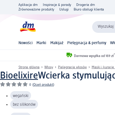
Aplikacja dm
Inspiracje & porady
Drogeria dm
Zrównoważone produkty
Usługi
Biuro obsługi klienta
Wyszukaj 
Nowości
Marki
Makijaż
Pielęgnacja & perfumy
Wł
*
Darmowa wysyłka od 169 zł
Strona główna
Włosy
Pielęgnacja włosów
Maski i kuracje
Bioelixire
Wcierka stymulując
0
(
Oceń produkt
)
wegański
bez silikonów