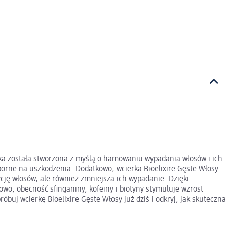
erka została stworzona z myślą o hamowaniu wypadania włosów i ich
dporne na uszkodzenia. Dodatkowo, wcierka Bioelixire Gęste Włosy
ycję włosów, ale również zmniejsza ich wypadanie. Dzięki
owo, obecność sfinganiny, kofeiny i biotyny stymuluje wzrost
róbuj wcierkę Bioelixire Gęste Włosy już dziś i odkryj, jak skuteczna