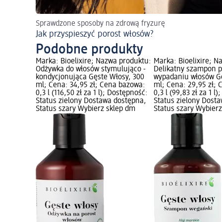
Sprawdzone sposoby na zdrową fryzurę
Jak przyspieszyć porost włosów?
Podobne produkty
Marka: Bioelixire; Nazwa produktu:
Marka: Bioelixire; N
Odżywka do włosów stymulująco -
Delikatny szampon p
kondycjonująca Gęste Włosy, 300
wypadaniu włosów Gę
ml; Cena: 34,95 zł; Cena bazowa:
ml; Cena: 29,95 zł;
0,3 l (116,50 zł za 1 l); Dostępność:
0,3 l (99,83 zł za 1 l
Status zielony Dostawa dostępna,
Status zielony Dost
Status szary Wybierz sklep dm
Status szary Wybier