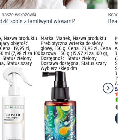
 nasze wskazówki
Beach waves pr
adzić sobie z łamliwymi włosami?
Beach waves
re; Nazwa produktu:
Marka: Vianek; Nazwa produktu:
Marka: Anw
ający objętość
Prebiotyczna wcierka do skóry
Wcierka w ż
Cena: 19,95 zł;
głowy, 150 g; Cena: 23,95 zł; Cena
włosów Ozon
 ml (7,98 zł za 100
bazowa: 150 g (15,97 zł za 100 g);
34,95 zł; C
 Status zielony
Dostępność: Status zielony
(23,30 zł za
a, Status szary
Dostawa dostępna, Status szary
Status ziel
Wybierz sklep dm
Status szar
34,95 zł
150 ml (23,3
Anwen
Wcie
wzrost włos
Dostawa
Wybierz 