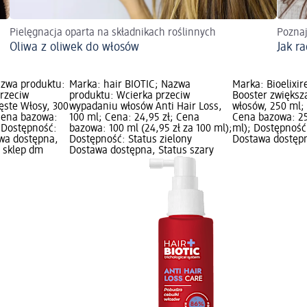
Pielęgnacja oparta na składnikach roślinnych
Poznaj
Oliwa z oliwek do włosów
Jak r
azwa produktu:
Marka: hair BIOTIC; Nazwa
Marka: Bioelixi
rzeciw
produktu: Wcierka przeciw
Booster zwiększ
ste Włosy, 300
wypadaniu włosów Anti Hair Loss,
włosów, 250 ml; 
 Cena bazowa:
100 ml; Cena: 24,95 zł; Cena
Cena bazowa: 250
); Dostępność:
bazowa: 100 ml (24,95 zł za 100 ml);
ml); Dostępność:
awa dostępna,
Dostępność: Status zielony
Dostawa dostępn
z sklep dm
Dostawa dostępna, Status szary