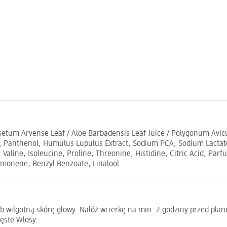
setum Arvense Leaf / Aloe Barbadensis Leaf Juice / Polygonum Avicul
ol, Panthenol, Humulus Lupulus Extract, Sodium PCA, Sodium Lactate
, Valine, Isoleucine, Proline, Threonine, Histidine, Citric Acid, P
Limonene, Benzyl Benzoate, Linalool
ub wilgotną skórę głowy. Nałóż wcierkę na min. 2 godziny przed p
ęste Włosy.