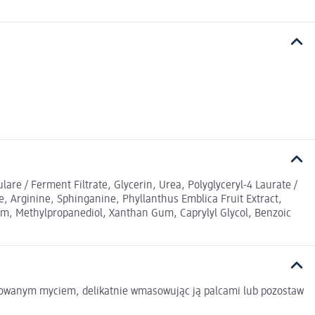
are / Ferment Filtrate, Glycerin, Urea, Polyglyceryl-4 Laurate /
, Arginine, Sphinganine, Phyllanthus Emblica Fruit Extract,
arfum, Methylpropanediol, Xanthan Gum, Caprylyl Glycol, Benzoic
lanowanym myciem, delikatnie wmasowując ją palcami lub pozostaw