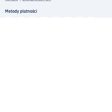
Metody płatności
Połącz się z dm
Pobierz aplikację dm:
© 2026 dm-drogerie markt sp. z o.o.
Impressum
Polityka prywatności