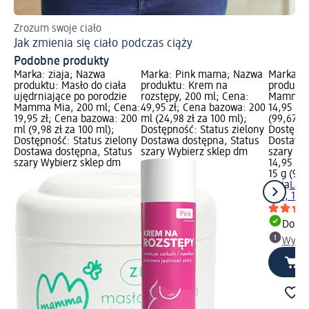
Zrozum swoje ciało
Pro
Jak zmienia się ciało podczas ciąży
Ro
Podobne produkty
Marka: ziaja; Nazwa
Marka: Pink mama; Nazwa
Marka: z
produktu: Masło do ciała
produktu: Krem na
produkt
ujędrniające po porodzie
rozstępy, 200 ml; Cena:
Mamma M
Mamma Mia, 200 ml; Cena:
49,95 zł; Cena bazowa: 200
14,95 zł
19,95 zł; Cena bazowa: 200
ml (24,98 zł za 100 ml);
(99,67 zł
ml (9,98 zł za 100 ml);
Dostępność: Status zielony
Dostępno
Dostępność: Status zielony
Dostawa dostępna, Status
Dostawa 
Dostawa dostępna, Status
szary Wybierz sklep dm
szary Wy
szary Wybierz sklep dm
14,95 zł
15 g (99,
ziaja
Lan
Mia, 15 g
Dosta
Wybie