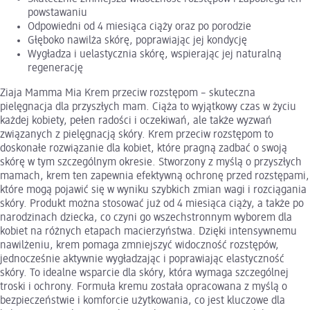
powstawaniu
Odpowiedni od 4 miesiąca ciąży oraz po porodzie
Głęboko nawilża skórę, poprawiając jej kondycję
Wygładza i uelastycznia skórę, wspierając jej naturalną
regenerację
Ziaja Mamma Mia Krem przeciw rozstępom – skuteczna
pielęgnacja dla przyszłych mam. Ciąża to wyjątkowy czas w życiu
każdej kobiety, pełen radości i oczekiwań, ale także wyzwań
związanych z pielęgnacją skóry. Krem przeciw rozstępom to
doskonałe rozwiązanie dla kobiet, które pragną zadbać o swoją
skórę w tym szczególnym okresie. Stworzony z myślą o przyszłych
mamach, krem ten zapewnia efektywną ochronę przed rozstępami,
które mogą pojawić się w wyniku szybkich zmian wagi i rozciągania
skóry. Produkt można stosować już od 4 miesiąca ciąży, a także po
narodzinach dziecka, co czyni go wszechstronnym wyborem dla
kobiet na różnych etapach macierzyństwa. Dzięki intensywnemu
nawilżeniu, krem pomaga zmniejszyć widoczność rozstępów,
jednocześnie aktywnie wygładzając i poprawiając elastyczność
skóry. To idealne wsparcie dla skóry, która wymaga szczególnej
troski i ochrony. Formuła kremu została opracowana z myślą o
bezpieczeństwie i komforcie użytkowania, co jest kluczowe dla