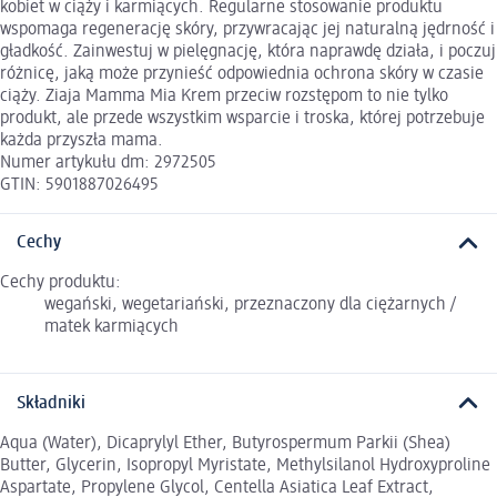
kobiet w ciąży i karmiących. Regularne stosowanie produktu
wspomaga regenerację skóry, przywracając jej naturalną jędrność i
gładkość. Zainwestuj w pielęgnację, która naprawdę działa, i poczuj
różnicę, jaką może przynieść odpowiednia ochrona skóry w czasie
ciąży. Ziaja Mamma Mia Krem przeciw rozstępom to nie tylko
produkt, ale przede wszystkim wsparcie i troska, której potrzebuje
każda przyszła mama.
Numer artykułu dm: 2972505
GTIN: 5901887026495
Cechy
Cechy produktu:
wegański, wegetariański, przeznaczony dla ciężarnych /
matek karmiących
Składniki
Aqua (Water), Dicaprylyl Ether, Butyrospermum Parkii (Shea)
Butter, Glycerin, Isopropyl Myristate, Methylsilanol Hydroxyproline
Aspartate, Propylene Glycol, Centella Asiatica Leaf Extract,