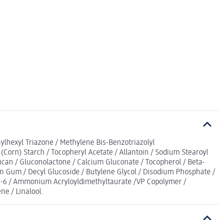
hylhexyl Triazone / Methylene Bis-Benzotriazolyl
Corn) Starch / Tocopheryl Acetate / Allantoin / Sodium Stearoyl
ucan / Gluconolactone / Calcium Gluconate / Tocopherol / Beta-
than Gum / Decyl Glucoside / Butylene Glycol / Disodium Phosphate /
mer-6 / Ammonium Acryloyldimethyltaurate /VP Copolymer /
ne / Linalool.