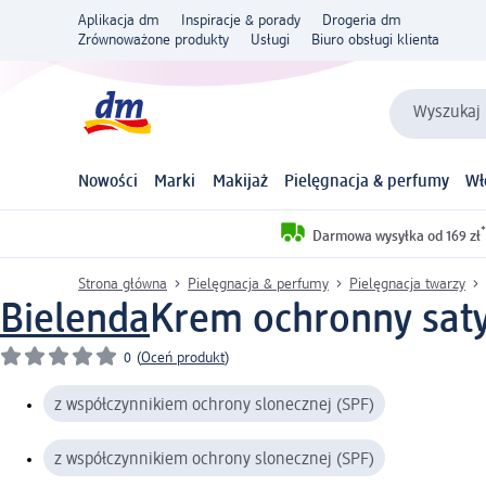
Aplikacja dm
Inspiracje & porady
Drogeria dm
Zrównoważone produkty
Usługi
Biuro obsługi klienta
Wyszukaj 
Nowości
Marki
Makijaż
Pielęgnacja & perfumy
Wł
*
Darmowa wysyłka od 169 zł
Strona główna
Pielęgnacja & perfumy
Pielęgnacja twarzy
Bielenda
Krem ochronny saty
0
(
Oceń produkt
)
z współczynnikiem ochrony slonecznej (SPF)
z współczynnikiem ochrony slonecznej (SPF)