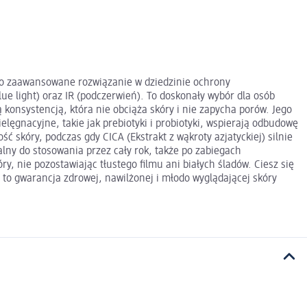
o zaawansowane rozwiązanie w dziedzinie ochrony
e light) oraz IR (podczerwień). To doskonały wybór dla osób
onsystencją, która nie obciąża skóry i nie zapycha porów. Jego
ęgnacyjne, takie jak prebiotyki i probiotyki, wspierają odbudowę
 skóry, podczas gdy CICA (Ekstrakt z wąkroty azjatyckiej) silnie
alny do stosowania przez cały rok, także po zabiegach
, nie pozostawiając tłustego filmu ani białych śladów. Ciesz się
o gwarancja zdrowej, nawilżonej i młodo wyglądającej skóry