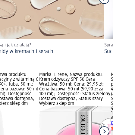
ą i jak działają?
Sprawdź, jak d
idy w kremach i serach
Sucha skóra 
azwa produktu:
Marka: Lirene; Nazwa produktu:
Marka: ALTR
cyjny z witaminą C
Krem odżywczy SPF 50 Cera
Sunscreen S
50+, tuba, 50 ml;
Wrażliwa, 50 ml; Cena: 29,95 zł;
przeciwsłon
 Cena bazowa: 50 ml
Cena bazowa: 50 ml (59,90 zł za
49,95 zł; C
 ml); Dostępność:
100 ml); Dostępność: Status zielony
(49,95 zł za
Dostawa dostępna,
Dostawa dostępna, Status szary
Status ziel
bierz sklep dm
Wybierz sklep dm
Status szar
49,95 zł
100 ml (49,9
ALTRUIST
Su
przeciwsłon