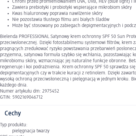
Chroni przed promieniowaniem UVA, UVB, HEV (blue light) i I
Zawiera prebiotyki i probiotyki wspierające mikrobiom skóry
Kwas hialuronowy poprawia nawilżenie skóry
Nie pozostawia tłustego filmu ani białych śladów
Może być stosowany po zabiegach depigmentacyjnych i podcza
Bielenda PROFESSIONAL Satynowy krem ochronny SPF 50 Sun Protec
przeciwsłonecznej. Dzięki fotostabilnemu systemowi filtrów, krem
pragnących zredukować ryzyko powstawania przebarwień posłonecznyc
przyjemna, satynowa formuła szybko się wchłania, pozostawiając ko
mikrobiomu skóry, wzmacniając jej naturalne funkcje obronne. Beta-
regeneruje i koi podrażnienia. Krem ochronny SPF 50 sprawdza się w
depigmentacyjnych czy w trakcie kuracji z retinolem. Dzięki zawart
wysoką ochroną przeciwsłoneczną i pielęgnacją w jednym kroku. B
każdego dnia.
Numer artykułu dm: 2975452
GTIN: 5902169046712
Cechy
Typ produktu:
pielęgnacja twarzy