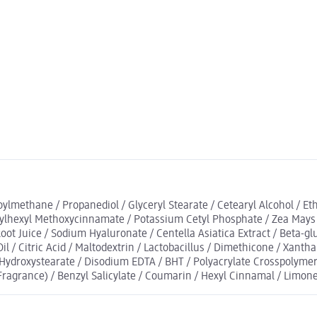
ylmethane / Propanediol / Glyceryl Stearate / Cetearyl Alcohol / Et
hylhexyl Methoxycinnamate / Potassium Cetyl Phosphate / Zea Mays (
ot Juice / Sodium Hyaluronate / Centella Asiatica Extract / Beta-gl
Oil / Citric Acid / Maltodextrin / Lactobacillus / Dimethicone / Xan
xyl Hydroxystearate / Disodium EDTA / BHT / Polyacrylate Crosspoly
ragrance) / Benzyl Salicylate / Coumarin / Hexyl Cinnamal / Limone