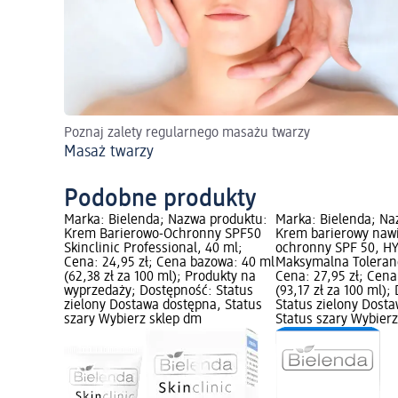
Poznaj zalety regularnego masażu twarzy
Masaż twarzy
Podobne produkty
Marka: Bielenda; Nazwa produktu:
Marka: Bielenda; Na
Krem Barierowo-Ochronny SPF50
Krem barierowy nawi
Skinclinic Professional, 40 ml;
ochronny SPF 50, H
Cena: 24,95 zł; Cena bazowa: 40 ml
Maksymalna Toleranc
(62,38 zł za 100 ml); Produkty na
Cena: 27,95 zł; Cen
wyprzedaży; Dostępność: Status
(93,17 zł za 100 ml);
zielony Dostawa dostępna, Status
Status zielony Dost
szary Wybierz sklep dm
Status szary Wybier