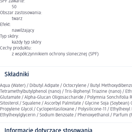
SPF zawarte:
50
Obszar zastosowania:
twarz
Efekt:
nawilżający
Typ skóry:
każdy typ skóry
Cechy produktu:
z współczynnikiem ochrony slonecznej (SPF)
Składniki
Aqua (Water) / Dibutyl Adipate / Octocrylene / Butyl Methoxydibenzo
Tetramethylbutylphenol (nano) / Tris-Biphenyl Triazine (nano) / Et
Glutamate / Alpha-Glucan Oligosaccharide / Polymnia Sonchifolia Ro
Sitosterol / Squalene / Ascorbyl Palmitate / Glycine Soja (Soybean) 
Propylene Glycol / Cyclopentasiloxane / Polysilicone-11 / Ethylhe
Ethylhexylglycerin / Sodium Benzoate / Phenoxyethanol / Parfum (F
Informacje dotyczące stosowania