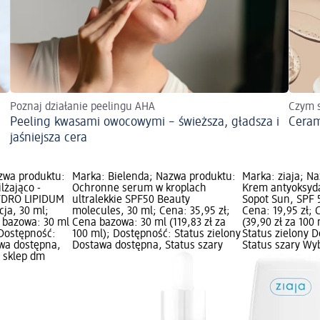
Poznaj działanie peelingu AHA
Czym s
Peeling kwasami owocowymi – świeższa, gładsza i
Ceram
jaśniejsza cera
zwa produktu:
Marka: Bielenda; Nazwa produktu:
Marka: ziaja; N
lżająco -
Ochronne serum w kroplach
Krem antyoksyda
YDRO LIPIDUM
ultralekkie SPF50 Beauty
Sopot Sun, SPF 
ja, 30 ml;
molecules, 30 ml; Cena: 35,95 zł;
Cena: 19,95 zł;
a bazowa: 30 ml
Cena bazowa: 30 ml (119,83 zł za
(39,90 zł za 100
 Dostępność:
100 ml); Dostępność: Status zielony
Status zielony 
awa dostępna,
Dostawa dostępna, Status szary
Status szary Wy
z sklep dm