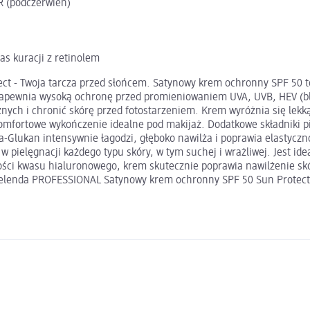
R (podczerwień)
s kuracji z retinolem
t - Twoja tarcza przed słońcem. Satynowy krem ochronny SPF 50 t
 zapewnia wysoką ochronę przed promieniowaniem UVA, UVB, HEV (blu
h i chronić skórę przed fotostarzeniem. Krem wyróżnia się lekką k
mfortowe wykończenie idealne pod makijaż. Dodatkowe składniki piel
Glukan intensywnie łagodzi, głęboko nawilża i poprawia elastyczność
 pielęgnacji każdego typu skóry, w tym suchej i wrażliwej. Jest ide
ości kwasu hialuronowego, krem skutecznie poprawia nawilżenie skóry
ielenda PROFESSIONAL Satynowy krem ochronny SPF 50 Sun Protect t