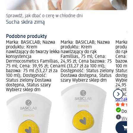
Sprawdź, jak dbać o cerę w chłodne dni
Po
Sucha skóra zimą
Pe
ja
Podobne produkty
Marka: BASICLAB; Nazwa
Marka: BASICLAB; Nazwa
Marka: 
produktu: Krem
produktu: Krem
produkt
nawilżający do twarzy lekka
nawilżający do rąk
do rąk Fa
konsystencja
Famillias, 75 ml; Cena:
Cena: 24
Dermocosmetics Famillias,
24,95 zł; Cena bazowa: 75
bazowa: 
75 ml; Cena: 39,95 zł; Cena
ml (33,27 zł za 100 ml);
100 ml);
bazowa: 75 ml (53,27 zł za
Dostępność: Status zielony
Status z
100 ml); Dostępność:
Dostawa dostępna, Status
dostępna
Status zielony Dostawa
szary Wybierz sklep dm
Wybierz 
dostępna, Status szary
24,95 zł
Wybierz sklep dm
75 ml (33
BASICLA
do rąk Fa
Dosta
Wybie