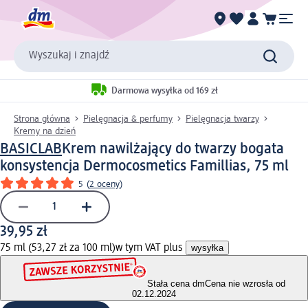
Wyszukaj i znajdź
Darmowa wysyłka od 169 zł
Strona główna
Pielęgnacja & perfumy
Pielęgnacja twarzy
Kremy na dzień
BASICLAB
Krem nawilżający do twarzy bogata
konsystencja Dermocosmetics Famillias, 75 ml
5
(
2 oceny
)
39,95 zł
75 ml (53,27 zł za 100 ml)
w tym VAT plus
wysyłka
Stała cena dm
Cena nie wzrosła od
02.12.2024