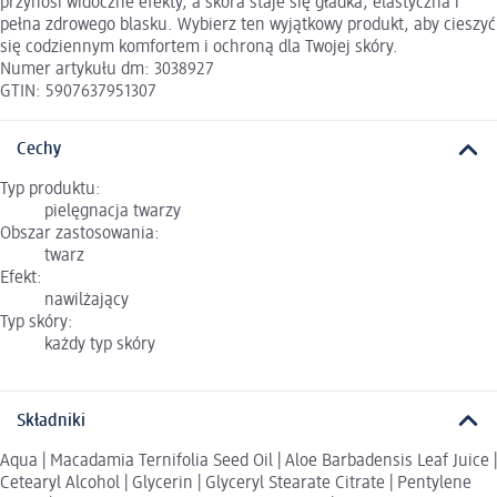
przynosi widoczne efekty, a skóra staje się gładka, elastyczna i
pełna zdrowego blasku. Wybierz ten wyjątkowy produkt, aby cieszyć
się codziennym komfortem i ochroną dla Twojej skóry.
Numer artykułu dm: 3038927
GTIN: 5907637951307
Cechy
Typ produktu:
pielęgnacja twarzy
Obszar zastosowania:
twarz
Efekt:
nawilżający
Typ skóry:
każdy typ skóry
Składniki
Aqua | Macadamia Ternifolia Seed Oil | Aloe Barbadensis Leaf Juice |
Cetearyl Alcohol | Glycerin | Glyceryl Stearate Citrate | Pentylene