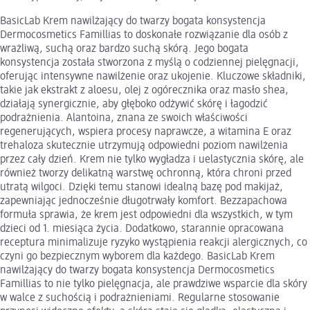
BasicLab Krem nawilżający do twarzy bogata konsystencja
Dermocosmetics Famillias to doskonałe rozwiązanie dla osób z
wrażliwą, suchą oraz bardzo suchą skórą. Jego bogata
konsystencja została stworzona z myślą o codziennej pielęgnacji,
oferując intensywne nawilżenie oraz ukojenie. Kluczowe składniki,
takie jak ekstrakt z aloesu, olej z ogórecznika oraz masło shea,
działają synergicznie, aby głęboko odżywić skórę i łagodzić
podrażnienia. Alantoina, znana ze swoich właściwości
regenerujących, wspiera procesy naprawcze, a witamina E oraz
trehaloza skutecznie utrzymują odpowiedni poziom nawilżenia
przez cały dzień. Krem nie tylko wygładza i uelastycznia skórę, ale
również tworzy delikatną warstwę ochronną, która chroni przed
utratą wilgoci. Dzięki temu stanowi idealną bazę pod makijaż,
zapewniając jednocześnie długotrwały komfort. Bezzapachowa
formuła sprawia, że krem jest odpowiedni dla wszystkich, w tym
dzieci od 1. miesiąca życia. Dodatkowo, starannie opracowana
receptura minimalizuje ryzyko wystąpienia reakcji alergicznych, co
czyni go bezpiecznym wyborem dla każdego. BasicLab Krem
nawilżający do twarzy bogata konsystencja Dermocosmetics
Famillias to nie tylko pielęgnacja, ale prawdziwe wsparcie dla skóry
w walce z suchością i podrażnieniami. Regularne stosowanie