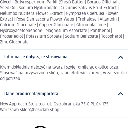
Glycol | Butyrospermum Parkii (Shea) Butter | Borago Officinalis
Seed Oil | Sodium Hyaluronate | Cucumis Sativus Fruit Extract |
Nelumbo Nucifera Flower Extract | Nymphaea Coerulea Flower
Extract | Rosa Damascena Flower Water | Trehalose | Allantoin |
Calcium Gluconate | Copper Gluconate | Gluconolactone |
Hydroxyacetophenone | Magnesium Aspartate | Panthenol |
Propanediol | Potassium Sorbate | Sodium Benzoate | Tocopherol |
Zinc Gluconate
Informacje dotyczące stosowania
Krem dokładnie nałożyć na twarz i szyję, omijając okolice oczu.
Stosować na oczyszczoną skórę rano i/lub wieczorem, w zależności
od potrzeb.
Dane producenta/importera
New Approach Sp. z o.o. ul. Ostrobramska 75 C PL-04-175
Warszawa sklep@basiclab.shop