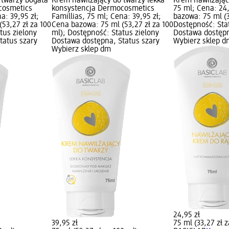
 twarzy bogata
Krem nawilżający do twarzy lekka
Krem nawilżający
cosmetics
konsystencja Dermocosmetics
75 ml; Cena: 24
a: 39,95 zł;
Famillias, 75 ml; Cena: 39,95 zł;
bazowa: 75 ml (3
53,27 zł za 100
Cena bazowa: 75 ml (53,27 zł za 100
Dostępność: Sta
tus zielony
ml); Dostępność: Status zielony
Dostawa dostępn
tatus szary
Dostawa dostępna, Status szary
Wybierz sklep d
Wybierz sklep dm
24,95 zł
39,95 zł
75 ml (33,27 zł 