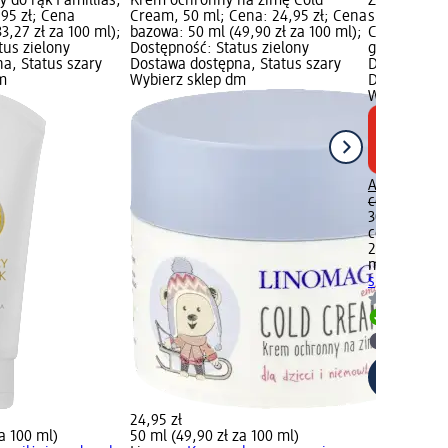
 do rąk Famillias,
Krem ochronny na zimę Cold
Zimowy szty
,95 zł; Cena
Cream, 50 ml; Cena: 24,95 zł; Cena
specjalnych,
3,27 zł za 100 ml);
bazowa: 50 ml (49,90 zł za 100 ml);
Cena bazowa
tus zielony
Dostępność: Status zielony
g); Produkt
a, Status szary
Dostawa dostępna, Status szary
Dostępność:
m
Wybierz sklep dm
Dostawa dos
Wybierz skl
Aktualna ce
cena:
27,95 
30 g (59,83 
cena w ciąg
27,95 zł
momme
Zim
specjalnych
Dostawa
Wybierz 
24,95 zł
za 100 ml)
50 ml (49,90 zł za 100 ml)