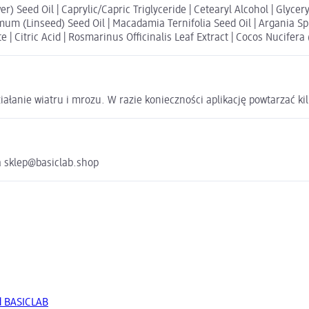
) Seed Oil | Caprylic/Capric Triglyceride | Cetearyl Alcohol | Glycer
imum (Linseed) Seed Oil | Macadamia Ternifolia Seed Oil | Argania Sp
 | Citric Acid | Rosmarinus Officinalis Leaf Extract | Cocos Nucifer
łanie wiatru i mrozu. W razie konieczności aplikację powtarzać kil
a sklep@basiclab.shop
d BASICLAB