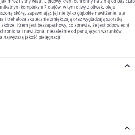
ak mróz i silny wiatr. Lipidowy krem ochronny na zimę od BasicLab
ikalnym kompleksie 7 olejów, w tym oliwy z oliwek, oleju
ną skórę, zapewniając jej nie tylko głębokie nawilżenie, ale
na i trehaloza skutecznie zmiękczają oraz wygładzają szorstką
 skórze. Krem jest bezzapachowy, co sprawia, że jest odpowiedni
io chroniona i nawilżona, niezależnie od panujących warunków
 najwyższą jakość pielęgnacji.