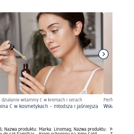
 działanie witaminy C w kremach i serach
Perfekcyjny ma
ina C w kosmetykach – młodsza i jaśniejsza
Wskazówki ma
B; Nazwa produktu:
Marka: Linomag; Nazwa produktu:
Marka: mom