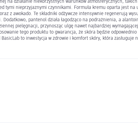
ej na działanie niekorzystnych warunków atmosferycznych, takich j
ed tymi nieprzyjaznymi czynnikami. Formuła kremu oparta jest na un
z z awokado. Te składniki odżywcze intensywnie regenerują wysuszo
i. Dodatkowo, pantenol działa łagodząco na podrażnienia, a alantoi
ziennej pielęgnacji, przynosząc ulgę nawet najbardziej wymagającej
. Stosowanie tego produktu to gwarancja, że skóra będzie odpowiedn
icLab to inwestycja w zdrowie i komfort skóry, która zasługuje na