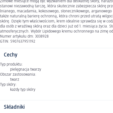
Zimowe miesiące mogą być wyzwaniem dla delikatnej skóry, narażon
stanowi niezawodną tarczę, która skutecznie zabezpiecza skórę prz
lnianego, macadamia, kokosowego, słonecznikowego, arganowego ora
także naturalną barierę ochronną, która chroni przed utratą wilgoc
skórę. Dzięki tym właściwościom, krem idealnie sprawdza się w cod
dla osób z wrażliwą skórą oraz dla dzieci już od 1. miesiąca życia
atmosferycznych. Wybór Lipidowego kremu ochronnego na zimę od Bas
Numer artykułu dm: 3038928
GTIN: 5907637951192
Cechy
Typ produktu:
pielęgnacja twarzy
Obszar zastosowania:
twarz
Typ skóry:
każdy typ skóry
Składniki