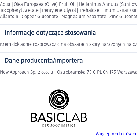
Aqua | Olea Europaea (Olive) Fruit Oil | Helianthus Annuus (Sunflower
Tocopheryl Acetate | Pentylene Glycol | Trehalose | Linum Usitatiss
Allantoin | Copper Gluconate | Magnesium Aspartate | Zinc Gluconate
Informacje dotyczące stosowania
Krem dokładnie rozprowadzić na obszarach skóry narażonych na dzia
Dane producenta/importera
New Approach Sp. z o.o. ul. Ostrobramska 75 C PL-04-175 Warszaw
Więcej produktów o