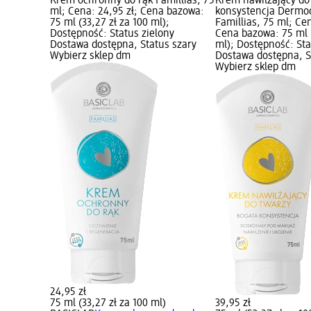
Krem ochronny do rąk Famillias, 75
Krem nawilżający do
ml; Cena: 24,95 zł; Cena bazowa:
konsystencja Dermo
75 ml (33,27 zł za 100 ml);
Famillias, 75 ml; Cen
Dostępność: Status zielony
Cena bazowa: 75 ml (
Dostawa dostępna, Status szary
ml); Dostępność: Sta
Wybierz sklep dm
Dostawa dostępna, S
Wybierz sklep dm
24,95 zł
75 ml (33,27 zł za 100 ml)
39,95 zł