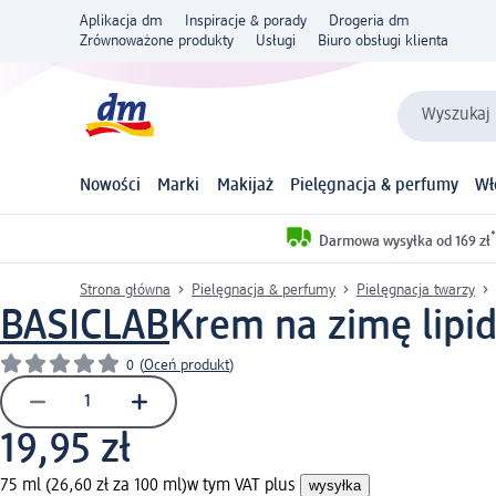
Aplikacja dm
Inspiracje & porady
Drogeria dm
Zrównoważone produkty
Usługi
Biuro obsługi klienta
Wyszukaj 
Nowości
Marki
Makijaż
Pielęgnacja & perfumy
Wł
*
Darmowa wysyłka od 169 zł
Strona główna
Pielęgnacja & perfumy
Pielęgnacja twarzy
BASICLAB
Krem na zimę lipi
0
(
Oceń produkt
)
19,95 zł
75 ml (26,60 zł za 100 ml)
w tym VAT plus
wysyłka