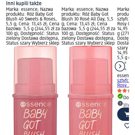
Inni kupili także
Marka: essence; Nazwa
Marka: essence; Nazwa
Marka: 
produktu: Róż Baby Got
produktu: Róż Baby Got
produktu
Blush 40 Sweets & Roses,
Blush 30 Rosé All Day, 5,5
sztyfcie
5,5 g; Cena: 13,45 zł; Cena
g; Cena: 13,45 zł; Cena
Rosy Gla
bazowa: 5,5 g (244,55 zł za
bazowa: 5,5 g (244,55 zł za
14,95 zł
100 g); Dostępność: Status
100 g); Dostępność: Status
g (271,82
zielony Dostawa dostępna,
zielony Dostawa dostępna,
Dostępno
Status szary Wybierz sklep
Status szary Wybierz sklep
Dostawa 
szary Wy
14,95 zł
5,5 g (27
essence
sztyfcie
Rosy..., 
Dosta
Wybie