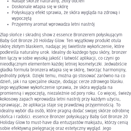
Nadaje skórze naturalny, złoty odcień
Doskonale wtapia się w skórę
Połyskujący efekt sprawia, że skóra wygląda na zdrową i
wypoczętą
Przyjemny aromat wprowadza letni nastrój
Złap słońce i skradnij show z essence Bronzerem połyskującym
Baby Got Bronze 20 Holiday Glow. Ten wyjątkowy produkt otula
skórę złotym blaskiem, nadając jej świetliste wykończenie, które
podkreśla naturalny urok. Idealny do każdego typu skóry, bronzer
ten łączy w sobie wysoką jakość i łatwość aplikacji, co czyni go
nieodłącznym elementem każdej letniej kosmetyczki. Jedwabiście
gładka formuła bronzera wtapia się w skórę, tworząc harmonijny,
jednolity połysk. Dzięki temu, można go stosować zarówno na co
dzień, jak i na specjalne okazje, dodając cerze zdrowego blasku.
Jego wyjątkowe wykończenie sprawia, że skóra wygląda na
promienną i wypoczętą, niezależnie od pory roku. Co więcej, świeży
kokosowy zapach wprowadza letni nastrój przy każdym użyciu,
sprawiając, że aplikacja staje się prawdziwą przyjemnością. To
idealny wybór dla osób, które pragną dodać swojej skórze odrobinę
słońca i radości. essence Bronzer połyskujący Baby Got Bronze 20
Holiday Glow to must-have dla entuzjastów makijażu, którzy cenią
sobie efektywną pielęgnację oraz estetyczny wygląd. Jego