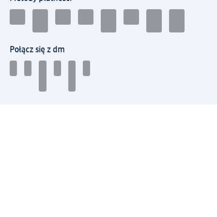
Połącz się z dm
Pobierz aplikację dm:
© 2026 dm-drogerie markt sp. z o.o.
Impressum
Polityka prywatności
Ogólne warunki handlowe
Odstąpienie od umowy w dm