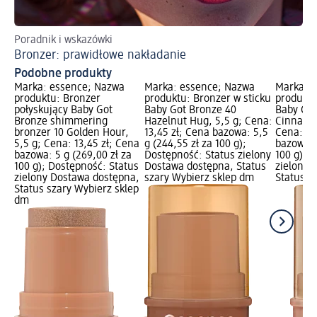
Poradnik i wskazówki
Ja
Bronzer: prawidłowe nakładanie
Ko
Podobne produkty
Marka: essence; Nazwa
Marka: essence; Nazwa
Marka: 
produktu: Bronzer
produktu: Bronzer w sticku
produktu
połyskujący Baby Got
Baby Got Bronze 40
Baby Got
Bronze shimmering
Hazelnut Hug, 5,5 g; Cena:
Cinnamon
bronzer 10 Golden Hour,
13,45 zł; Cena bazowa: 5,5
Cena: 13
5,5 g; Cena: 13,45 zł; Cena
g (244,55 zł za 100 g);
bazowa: 
bazowa: 5 g (269,00 zł za
Dostępność: Status zielony
100 g); 
100 g); Dostępność: Status
Dostawa dostępna, Status
zielony 
zielony Dostawa dostępna,
szary Wybierz sklep dm
Status s
Status szary Wybierz sklep
dm