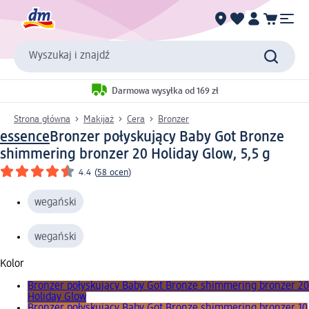
Wyszukaj i znajdź
Darmowa wysyłka od 169 zł
Strona główna
Makijaż
Cera
Bronzer
essence
Bronzer połyskujący Baby Got Bronze
shimmering bronzer 20 Holiday Glow, 5,5 g
4.4
(
58 ocen
)
wegański
wegański
Kolor
Bronzer połyskujący Baby Got Bronze shimmering bronzer 20
Holiday Glow
Bronzer połyskujący Baby Got Bronze shimmering bronzer 10