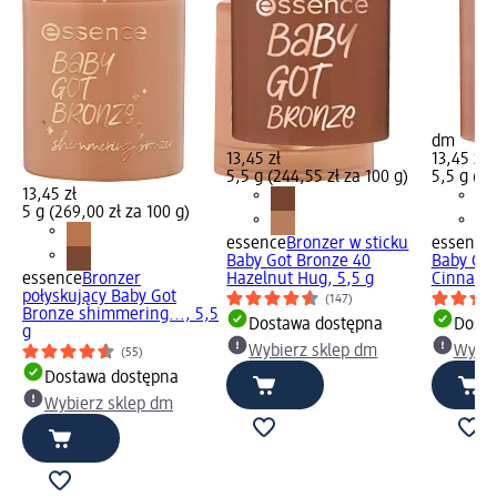
dm
13,45 zł
13,45 zł
5,5 g (244,55 zł za 100 g)
5,5 g (24
13,45 zł
5 g (269,00 zł za 100 g)
essence
Bronzer w sticku
essence
Baby Got Bronze 40
Baby Got
essence
Bronzer
Hazelnut Hug, 5,5 g
Cinnamon
połyskujący Baby Got
(147)
Bronze shimmering..., 5,5
Dostawa dostępna
Dosta
g
Wybierz sklep dm
Wybie
(55)
Dostawa dostępna
Wybierz sklep dm