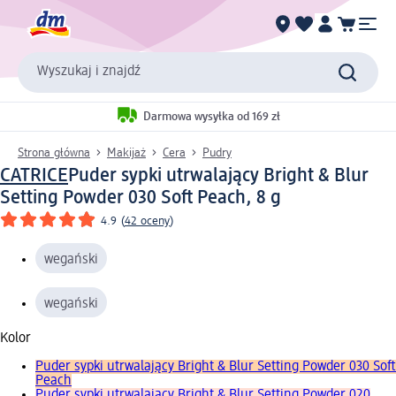
Wyszukaj i znajdź
Darmowa wysyłka od 169 zł
Strona główna
Makijaż
Cera
Pudry
CATRICE
Puder sypki utrwalający Bright & Blur
Setting Powder 030 Soft Peach, 8 g
4.9
(
42 oceny
)
wegański
wegański
Kolor
Puder sypki utrwalający Bright & Blur Setting Powder 030 Soft
Peach
Puder sypki utrwalający Bright & Blur Setting Powder 020