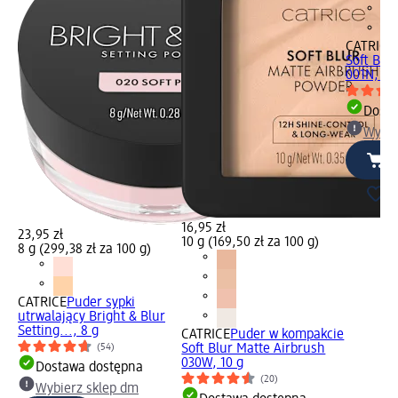
CATRICE
Soft Blu
001N, 10
Dosta
Wybie
16,95 zł
23,95 zł
10 g (169,50 zł za 100 g)
8 g (299,38 zł za 100 g)
CATRICE
Puder sypki
utrwalający Bright & Blur
Setting..., 8 g
CATRICE
Puder w kompakcie
Soft Blur Matte Airbrush
(54)
030W, 10 g
Dostawa dostępna
(20)
Wybierz sklep dm