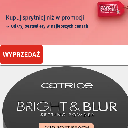
Kupuj sprytniej niż w promocji
Odkryj bestsellery w najlepszych cenach