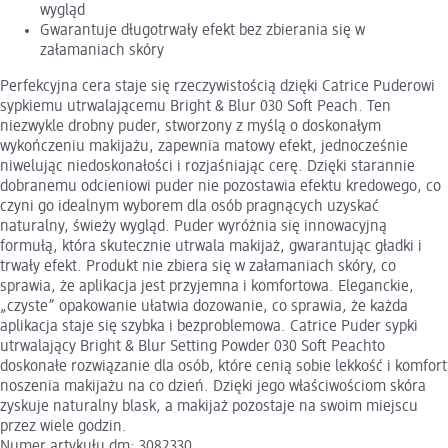
wygląd
Gwarantuje długotrwały efekt bez zbierania się w
załamaniach skóry
Perfekcyjna cera staje się rzeczywistością dzięki Catrice Puderowi
sypkiemu utrwalającemu Bright & Blur 030 Soft Peach. Ten
niezwykle drobny puder, stworzony z myślą o doskonałym
wykończeniu makijażu, zapewnia matowy efekt, jednocześnie
niwelując niedoskonałości i rozjaśniając cerę. Dzięki starannie
dobranemu odcieniowi puder nie pozostawia efektu kredowego, co
czyni go idealnym wyborem dla osób pragnących uzyskać
naturalny, świeży wygląd. Puder wyróżnia się innowacyjną
formułą, która skutecznie utrwala makijaż, gwarantując gładki i
trwały efekt. Produkt nie zbiera się w załamaniach skóry, co
sprawia, że aplikacja jest przyjemna i komfortowa. Eleganckie,
„czyste” opakowanie ułatwia dozowanie, co sprawia, że każda
aplikacja staje się szybka i bezproblemowa. Catrice Puder sypki
utrwalający Bright & Blur Setting Powder 030 Soft Peachto
doskonałe rozwiązanie dla osób, które cenią sobie lekkość i komfort
noszenia makijażu na co dzień. Dzięki jego właściwościom skóra
zyskuje naturalny blask, a makijaż pozostaje na swoim miejscu
przez wiele godzin.
Numer artykułu dm: 3082330