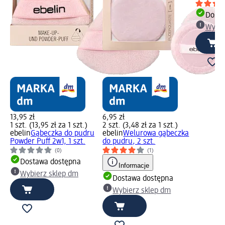
Dosta
Wybie
13,95 zł
6,95 zł
1 szt. (13,95 zł za 1 szt.)
2 szt. (3,48 zł za 1 szt.)
ebelin
Gąbeczka do pudru
ebelin
Welurowa gąbeczka
Powder Puff 2w1, 1 szt.
do pudru, 2 szt.
(0)
(1)
Dostawa dostępna
Informacje
Wybierz sklep dm
Dostawa dostępna
Wybierz sklep dm