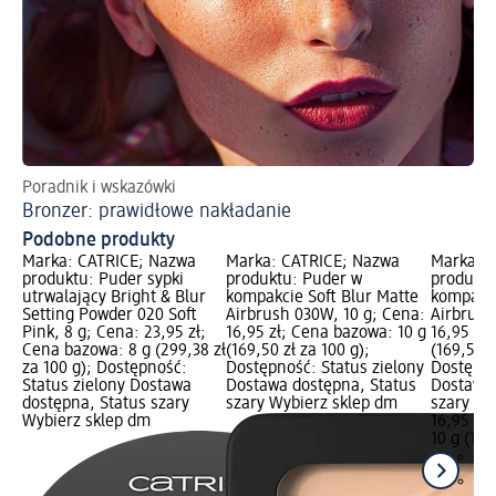
Poradnik i wskazówki
Pe
Bronzer: prawidłowe nakładanie
Ws
Podobne produkty
Marka: CATRICE; Nazwa
Marka: CATRICE; Nazwa
Marka: 
produktu: Puder sypki
produktu: Puder w
produktu
utrwalający Bright & Blur
kompakcie Soft Blur Matte
kompakci
Setting Powder 020 Soft
Airbrush 030W, 10 g; Cena:
Airbrush
Pink, 8 g; Cena: 23,95 zł;
16,95 zł; Cena bazowa: 10 g
16,95 zł
Cena bazowa: 8 g (299,38 zł
(169,50 zł za 100 g);
(169,50 z
za 100 g); Dostępność:
Dostępność: Status zielony
Dostępno
Status zielony Dostawa
Dostawa dostępna, Status
Dostawa 
dostępna, Status szary
szary Wybierz sklep dm
szary Wy
Wybierz sklep dm
16,95 zł
10 g (169