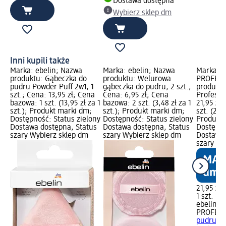
Dostawa dostępna
Wybierz sklep dm
Inni kupili także
Marka: ebelin; Nazwa
Marka: ebelin; Nazwa
Marka: e
produktu: Gąbeczka do
produktu: Welurowa
PROFESS
pudru Powder Puff 2w1, 1
gąbeczka do pudru, 2 szt.;
produktu
szt.; Cena: 13,95 zł; Cena
Cena: 6,95 zł; Cena
Professio
bazowa: 1 szt. (13,95 zł za 1
bazowa: 2 szt. (3,48 zł za 1
21,95 zł
szt.); Produkt marki dm;
szt.); Produkt marki dm;
szt. (21,9
Dostępność: Status zielony
Dostępność: Status zielony
Produkt 
Dostawa dostępna, Status
Dostawa dostępna, Status
Dostępno
szary Wybierz sklep dm
szary Wybierz sklep dm
Dostawa 
szary Wy
21,95 zł
1 szt. (21
ebelin
PROFESS
pudru Pro