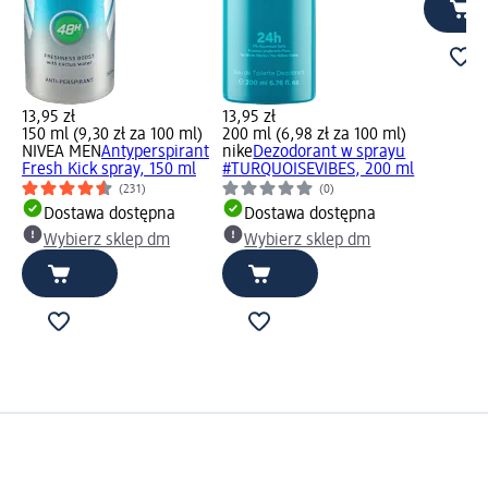
13,95 zł
13,95 zł
150 ml (9,30 zł za 100 ml)
200 ml (6,98 zł za 100 ml)
NIVEA MEN
Antyperspirant
nike
Dezodorant w sprayu
Fresh Kick spray, 150 ml
#TURQUOISEVIBES, 200 ml
(231)
(0)
Dostawa dostępna
Dostawa dostępna
Wybierz sklep dm
Wybierz sklep dm