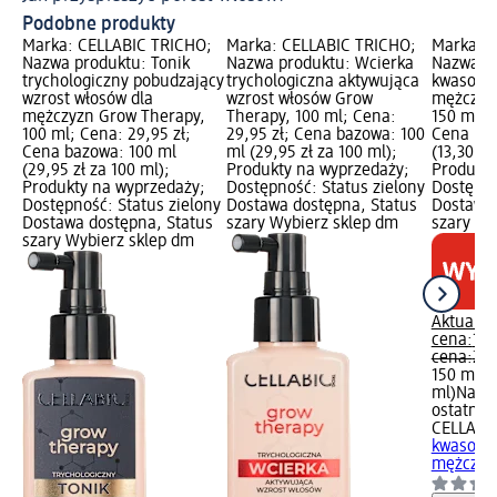
Podobne produkty
Marka: CELLABIC TRICHO;
Marka: CELLABIC TRICHO;
Marka: 
Nazwa produktu: Tonik
Nazwa produktu: Wcierka
Nazwa pr
trychologiczny pobudzający
trychologiczna aktywująca
kwasowy 
wzrost włosów dla
wzrost włosów Grow
mężczyz
mężczyzn Grow Therapy,
Therapy, 100 ml; Cena:
150 ml; C
100 ml; Cena: 29,95 zł;
29,95 zł; Cena bazowa: 100
Cena baz
Cena bazowa: 100 ml
ml (29,95 zł za 100 ml);
(13,30 zł
(29,95 zł za 100 ml);
Produkty na wyprzedaży;
Produkty
Produkty na wyprzedaży;
Dostępność: Status zielony
Dostępno
Dostępność: Status zielony
Dostawa dostępna, Status
Dostawa 
Dostawa dostępna, Status
szary Wybierz sklep dm
szary Wy
szary Wybierz sklep dm
Aktualna
cena:
19,
cena:
29,
150 ml (1
ml)
Najni
ostatnich
CELLABI
kwasowy 
mężczyzn