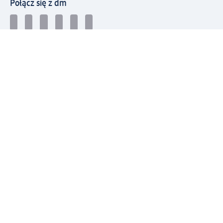
Połącz się z dm
Pobierz aplikację dm:
© 2026 dm-drogerie markt sp. z o.o.
Impressum
Polityka prywatności
Ogólne warunki handlowe
Odstąpienie od umowy w dm
Rozstrzyganie sporów
Zgłaszanie nieprawidłowości
Utylizacja sprzętu elektrycznego
Deklaracja w sprawie dostępności