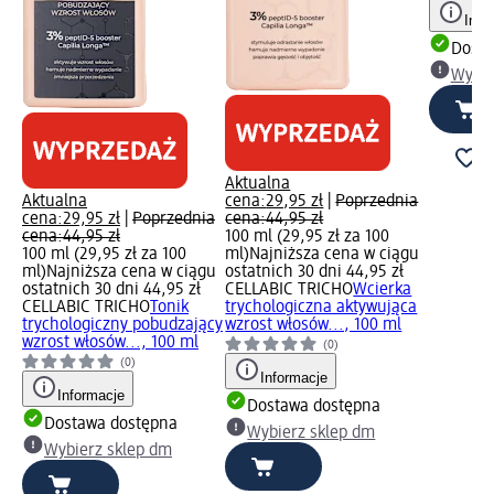
Info
Dosta
Wybie
Aktualna
Aktualna
cena:
29,95 zł
|
Poprzednia
cena:
29,95 zł
|
Poprzednia
cena:
44,95 zł
cena:
44,95 zł
100 ml (29,95 zł za 100
100 ml (29,95 zł za 100
ml)
Najniższa cena w ciągu
ml)
Najniższa cena w ciągu
ostatnich 30 dni 44,95 zł
ostatnich 30 dni 44,95 zł
CELLABIC TRICHO
Wcierka
CELLABIC TRICHO
Tonik
trychologiczna aktywująca
trychologiczny pobudzający
wzrost włosów..., 100 ml
wzrost włosów..., 100 ml
(0)
(0)
Informacje
Informacje
Dostawa dostępna
Dostawa dostępna
Wybierz sklep dm
Wybierz sklep dm