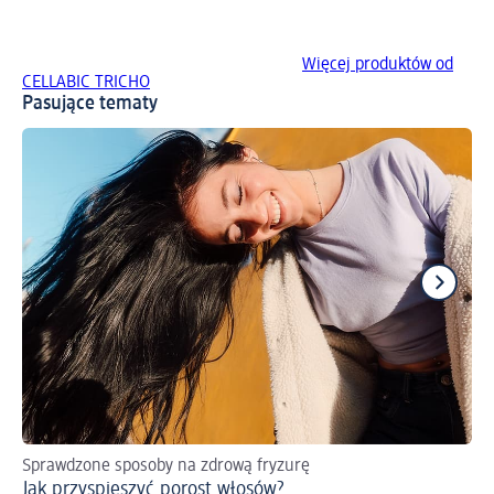
Więcej produktów od
CELLABIC TRICHO
Pasujące tematy
Sprawdzone sposoby na zdrową fryzurę
Pi
Jak przyspieszyć porost włosów?
Ol