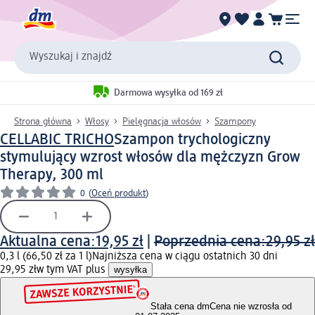
Wyszukaj i znajdź
Darmowa wysyłka od 169 zł
Strona główna
Włosy
Pielęgnacja włosów
Szampony
CELLABIC TRICHO
Szampon trychologiczny
stymulujący wzrost włosów dla mężczyzn Grow
Therapy, 300 ml
0
(
Oceń produkt
)
Aktualna cena:
19,95 zł
|
Poprzednia cena:
29,95 zł
0,3 l (66,50 zł za 1 l)
Najniższa cena w ciągu ostatnich 30 dni
29,95 zł
w tym VAT plus
wysyłka
Stała cena dm
Cena nie wzrosła od