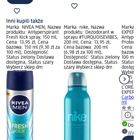
Inni kupili także
Marka: NIVEA MEN; Nazwa
Marka: nike; Nazwa
Marka: 
produktu: Antyperspirant
produktu: Dezodorant w
EXPERT; 
Fresh Kick spray, 150 ml;
sprayu #TURQUOISEVIBES,
Antypers
Cena: 13,95 zł; Cena
200 ml; Cena: 13,95 zł;
Protect r
bazowa: 150 ml (9,30 zł za
Cena bazowa: 200 ml
Cena: 14
100 ml); Dostępność:
(6,98 zł za 100 ml);
bazowa: 
Status zielony Dostawa
Dostępność: Status zielony
100 ml);
dostępna, Status szary
Dostawa dostępna, Status
Status z
Wybierz sklep dm
szary Wybierz sklep dm
dostępna
Wybierz 
14,95 zł
50 ml (29
L'ORÉAL
EXPERT
A
Carbon P
ml
Info
Dosta
Wybie