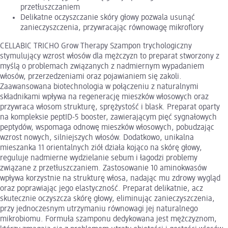
przetłuszczaniem
Delikatne oczyszczanie skóry głowy pozwala usunąć
zanieczyszczenia, przywracając równowagę mikroflory
CELLABIC TRICHO Grow Therapy Szampon trychologiczny
stymulujący wzrost włosów dla mężczyzn to preparat stworzony z
myślą o problemach związanych z nadmiernym wypadaniem
włosów, przerzedzeniami oraz pojawianiem się zakoli.
Zaawansowana biotechnologia w połączeniu z naturalnymi
składnikami wpływa na regenerację mieszków włosowych oraz
przywraca włosom strukturę, sprężystość i blask. Preparat oparty
na kompleksie peptID-5 booster, zawierającym pięć sygnałowych
peptydów, wspomaga odnowę mieszków włosowych, pobudzając
wzrost nowych, silniejszych włosów. Dodatkowo, unikalna
mieszanka 11 orientalnych ziół działa kojąco na skórę głowy,
reguluje nadmierne wydzielanie sebum i łagodzi problemy
związane z przetłuszczaniem. Zastosowanie 10 aminokwasów
wpływa korzystnie na strukturę włosa, nadając mu zdrowy wygląd
oraz poprawiając jego elastyczność. Preparat delikatnie, acz
skutecznie oczyszcza skórę głowy, eliminując zanieczyszczenia,
przy jednoczesnym utrzymaniu równowagi jej naturalnego
mikrobiomu. Formuła szamponu dedykowana jest mężczyznom,