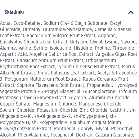
Składniki
Aqua, Coco-Betaine, Sodium C14-16 Ole_n Sulfonate, Decyl
Glucoside, Dimethyl Lauramide/Myristamide, Camellia Sinensis
Leaf Extract, Foeniculum Vulgare Fruit Extract, Arginine,
Eucalyptus Globulus Leaf Extract, Butylene Glycol, Lysine, Glycine,
Alanine, Valine, Serine, Isoleucine, Histidine, Proline, Threonine,
Aspartic Acid, Angelica Dahurica Root Extract, Angelica Gigas Root
Extract, Capsicum Annuum Fruit Extract, Lithospermum
Erythrorhizon Root Extract, Lycium Chinense Fruit Extract, Morus
Alba Root Extract, Pinus Palustris Leaf Extract, Acetyl Tetrapeptide-
3, Polygonum Multiflorum Root Extract, Rubus Coreanus Fruit
Extract, Sophora Flavescens Root Extract, Propanediol, Hydrolysed
Vegetable Protein PG-Propyl Silanetriol, Gluconolactone, Trifolium
Pratense (Clover) Flower Extract, Glycerin, Aluminum Chloride,
Copper Sulfate, Magnesium Chloride, Manganese Chloride,
Sodium Chloride, Potassium Chloride, Zinc Chloride, Lecithin, sh-
Oligopeptide-10, sh-Oligopeptide-2, sh-Polypeptide-1, sh-
Polypeptide-11, sh- Polypeptide-9, Epilobium Angustifolium
Flower/Leaf/Stem Extract, Panthenol, Caprylyl Glycol, Phenethyl
Alcohol, Phenylalanine, Tocopherol, Dextran, Calcium Gluconate,