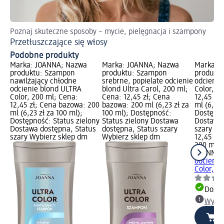
Poznaj skuteczne sposoby – mycie, pielęgnacja i szampony
Po
Przetłuszczające się włosy
Oc
Podobne produkty
Marka: JOANNA; Nazwa
Marka: JOANNA; Nazwa
Marka: 
produktu: Szampon
produktu: Szampon
produkt
nawilżający chłodne
srebrne, popielate odcienie
odcienie
odcienie blond ULTRA
blond Ultra Carol, 200 ml;
Color, 2
Color, 200 ml; Cena:
Cena: 12,45 zł; Cena
12,45 zł
12,45 zł; Cena bazowa: 200
bazowa: 200 ml (6,23 zł za
ml (6,23 
ml (6,23 zł za 100 ml);
100 ml); Dostępność:
Dostępno
Dostępność: Status zielony
Status zielony Dostawa
Dostawa 
Dostawa dostępna, Status
dostępna, Status szary
szary Wy
szary Wybierz sklep dm
Wybierz sklep dm
12,45 zł
200 ml (6
JOANNA
odcienie
Color, 2
Dosta
Wybie