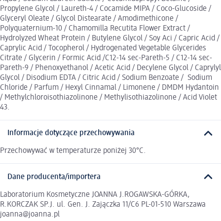
Propylene Glycol / Laureth-4 / Cocamide MIPA / Coco-Glucoside /
Glyceryl Oleate / Glycol Distearate / Amodimethicone /
Polyquaternium-10 / Chamomilla Recutita Flower Extract /
Hydrolyzed Wheat Protein / Butylene Glycol / Soy Aci / Capric Acid /
Caprylic Acid / Tocopherol / Hydrogenated Vegetable Glycerides
Citrate / Glycerin / Formic Acid /C12-14 sec-Pareth-5 / C12-14 sec-
Pareth-9 / Phenoxyethanol / Acetic Acid / Decylene Glycol / Caprylyl
Glycol / Disodium EDTA / Citric Acid / Sodium Benzoate / Sodium
Chloride / Parfum / Hexyl Cinnamal / Limonene / DMDM Hydantoin
/ Methylchloroisothiazolinone / Methylisothiazolinone / Acid Violet
43.
Informacje dotyczące przechowywania
Przechowywać w temperaturze poniżej 30°C.
Dane producenta/importera
Laboratorium Kosmetyczne JOANNA J.ROGAWSKA-GÓRKA,
R.KORCZAK SP.J. ul. Gen. J. Zajączka 11/C6 PL-01-510 Warszawa
joanna@joanna.pl