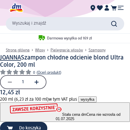
Wyszukaj i znajdź
Darmowa wysyłka od 169 zł
Strona główna
Włosy
Pielęgnacja włosów
Szampony
JOANNA
Szampon chłodne odcienie blond Ultra
Color, 200 ml
0
(
Oceń produkt
)
12,45 zł
200 ml (6,23 zł za 100 ml)
w tym VAT plus
wysyłka
Stała cena dm
Cena nie wzrosła od
01.07.2025
Do koszyka