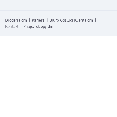
Drogeria dm
Kariera
Biuro Obsługi Klienta dm
Kontakt
Znajdź sklepy dm
Metody płatności
Połącz się z dm
Pobierz aplikację dm: