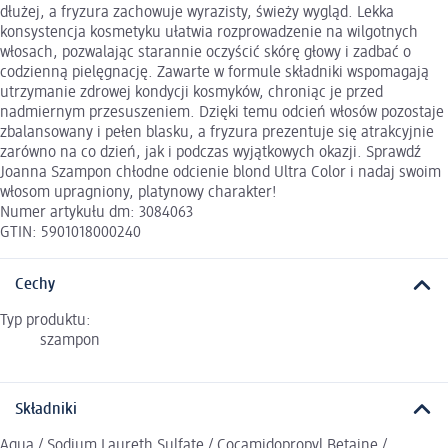
dłużej, a fryzura zachowuje wyrazisty, świeży wygląd. Lekka
konsystencja kosmetyku ułatwia rozprowadzenie na wilgotnych
włosach, pozwalając starannie oczyścić skórę głowy i zadbać o
codzienną pielęgnację. Zawarte w formule składniki wspomagają
utrzymanie zdrowej kondycji kosmyków, chroniąc je przed
nadmiernym przesuszeniem. Dzięki temu odcień włosów pozostaje
zbalansowany i pełen blasku, a fryzura prezentuje się atrakcyjnie
zarówno na co dzień, jak i podczas wyjątkowych okazji. Sprawdź
Joanna Szampon chłodne odcienie blond Ultra Color i nadaj swoim
włosom upragniony, platynowy charakter!
Numer artykułu dm: 3084063
GTIN: 5901018000240
Cechy
Typ produktu:
szampon
Składniki
Aqua / Sodium Laureth Sulfate / Cocamidopropyl Betaine /