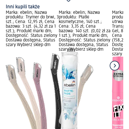
Inni kupili także
Marka: ebelin; Nazwa
Marka: ebelin; Nazwa
Marka: 
produktu: Trymer do brwi, 3
produktu: Płatki
produktu
szt.; Cena: 12,95 zł; Cena
kosmetyczne, 140 szt.;
utrwalają
bazowa: 3 szt. (4,32 zł za 1
Cena: 3,35 zł; Cena
Transpar
szt.); Produkt marki dm;
bazowa: 140 szt. (0,02 zł za
Gel, 8,5 
Dostępność: Status zielony
1 szt.); Produkt marki dm;
Cena baz
Dostawa dostępna, Status
Dostępność: Status zielony
(158,24 z
szary Wybierz sklep dm
Dostawa dostępna, Status
Dostępno
szary Wybierz sklep dm
Dostawa 
szary Wy