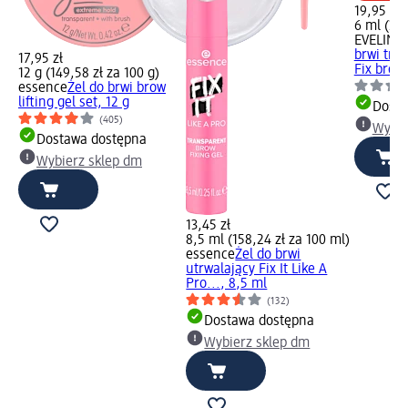
19,95 zł
6 ml (332
EVELINE
brwi tra
17,95 zł
Fix brow
12 g (149,58 zł za 100 g)
essence
Żel do brwi brow
lifting gel set, 12 g
Dosta
(405)
Wybie
Dostawa dostępna
Wybierz sklep dm
13,45 zł
8,5 ml (158,24 zł za 100 ml)
essence
Żel do brwi
utrwalający Fix It Like A
Pro..., 8,5 ml
(132)
Dostawa dostępna
Wybierz sklep dm