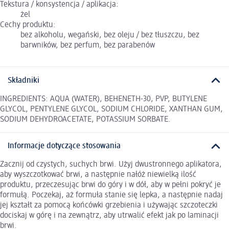
Tekstura / konsystencja / aplikacja:
żel
Cechy produktu:
bez alkoholu, wegański, bez oleju / bez tłuszczu, bez
barwników, bez perfum, bez parabenów
Składniki
INGREDIENTS: AQUA (WATER), BEHENETH-30, PVP, BUTYLENE
GLYCOL, PENTYLENE GLYCOL, SODIUM CHLORIDE, XANTHAN GUM,
SODIUM DEHYDROACETATE, POTASSIUM SORBATE.
Informacje dotyczące stosowania
Zacznij od czystych, suchych brwi. Użyj dwustronnego aplikatora,
aby wyszczotkować brwi, a następnie nałóż niewielką ilość
produktu, przeczesując brwi do góry i w dół, aby w pełni pokryć je
formułą. Poczekaj, aż formuła stanie się lepka, a następnie nadaj
jej kształt za pomocą końcówki grzebienia i używając szczoteczki
dociskaj w górę i na zewnątrz, aby utrwalić efekt jak po laminacji
brwi.