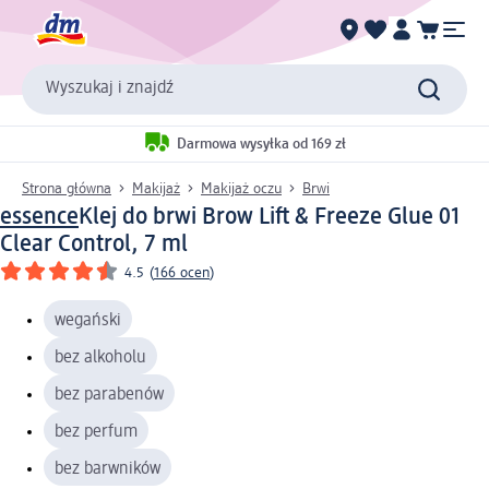
Wyszukaj i znajdź
Darmowa wysyłka od 169 zł
Strona główna
Makijaż
Makijaż oczu
Brwi
essence
Klej do brwi Brow Lift & Freeze Glue 01
Clear Control, 7 ml
4.5
(
166 ocen
)
wegański
bez alkoholu
bez parabenów
bez perfum
bez barwników