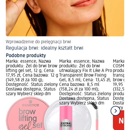
Wprowadzenie do pielęgnacji brwi
Pe
Regulacja brwi: idealny kształt brwi
Ws
Podobne produkty
Marka: essence; Nazwa
Marka: essence; Nazwa
Marka: E
produktu: Żel do brwi brow
produktu: Żel do brwi
COSMETI
lifting gel set, 12 g; Cena:
utrwalający Fix It Like A Pro
produktu
17,95 zł; Cena bazowa: 12 g
Transparent Brow Fixing
transpar
(149,58 zł za 100 g);
Gel, 8,5 ml; Cena: 13,45 zł;
brow glu
Dostępność: Status zielony
Cena bazowa: 8,5 ml
19,95 zł
Dostawa dostępna, Status
(158,24 zł za 100 ml);
(332,50 
szary Wybierz sklep dm
Dostępność: Status zielony
produkty
Dostawa dostępna, Status
Dostępno
szary Wybierz sklep dm
Dostawa 
szary Wy