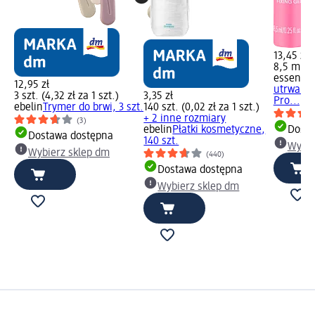
13,45 zł
8,5 ml (1
essence
12,95 zł
utrwalają
3 szt. (4,32 zł za 1 szt.)
3,35 zł
Pro..., 8
ebelin
Trymer do brwi, 3 szt.
140 szt. (0,02 zł za 1 szt.)
+ 2 inne rozmiary
(3)
ebelin
Płatki kosmetyczne,
Dosta
Dostawa dostępna
140 szt.
Wybie
Wybierz sklep dm
(440)
Dostawa dostępna
Wybierz sklep dm