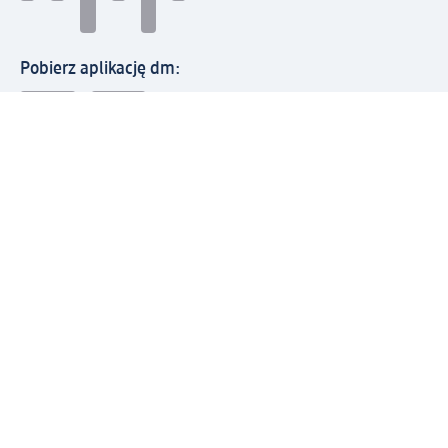
Pobierz aplikację dm:
© 2026 dm-drogerie markt sp. z o.o.
Impressum
Polityka prywatności
Ogólne warunki handlowe
Odstąpienie od umowy w dm
Rozstrzyganie sporów
Zgłaszanie nieprawidłowości
Utylizacja sprzętu elektrycznego
Deklaracja w sprawie dostępności