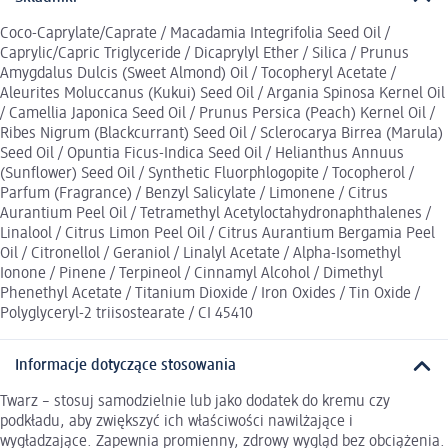
Coco-Caprylate/Caprate / Macadamia Integrifolia Seed Oil /
Caprylic/Capric Triglyceride / Dicaprylyl Ether / Silica / Prunus
Amygdalus Dulcis (Sweet Almond) Oil / Tocopheryl Acetate /
Aleurites Moluccanus (Kukui) Seed Oil / Argania Spinosa Kernel Oil
/ Camellia Japonica Seed Oil / Prunus Persica (Peach) Kernel Oil /
Ribes Nigrum (Blackcurrant) Seed Oil / Sclerocarya Birrea (Marula)
Seed Oil / Opuntia Ficus-Indica Seed Oil / Helianthus Annuus
(Sunflower) Seed Oil / Synthetic Fluorphlogopite / Tocopherol /
Parfum (Fragrance) / Benzyl Salicylate / Limonene / Citrus
Aurantium Peel Oil / Tetramethyl Acetyloctahydronaphthalenes /
Linalool / Citrus Limon Peel Oil / Citrus Aurantium Bergamia Peel
Oil / Citronellol / Geraniol / Linalyl Acetate / Alpha-Isomethyl
Ionone / Pinene / Terpineol / Cinnamyl Alcohol / Dimethyl
Phenethyl Acetate / Titanium Dioxide / Iron Oxides / Tin Oxide /
Polyglyceryl-2 triisostearate / CI 45410
Informacje dotyczące stosowania
Twarz – stosuj samodzielnie lub jako dodatek do kremu czy
podkładu, aby zwiększyć ich właściwości nawilżające i
wygładzające. Zapewnia promienny, zdrowy wygląd bez obciążenia.