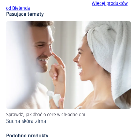
Więcej produktów
od Bielenda
Pasujące tematy
Sprawdź, jak dbać o cerę w chłodne dni
Po
Sucha skóra zimą
Co
po
Podobne produkty