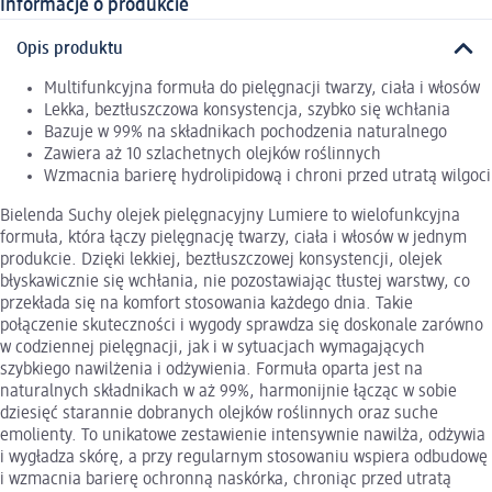
Informacje o produkcie
Opis produktu
Multifunkcyjna formuła do pielęgnacji twarzy, ciała i włosów
Lekka, beztłuszczowa konsystencja, szybko się wchłania
Bazuje w 99% na składnikach pochodzenia naturalnego
Zawiera aż 10 szlachetnych olejków roślinnych
Wzmacnia barierę hydrolipidową i chroni przed utratą wilgoci
Bielenda Suchy olejek pielęgnacyjny Lumiere to wielofunkcyjna
formuła, która łączy pielęgnację twarzy, ciała i włosów w jednym
produkcie. Dzięki lekkiej, beztłuszczowej konsystencji, olejek
błyskawicznie się wchłania, nie pozostawiając tłustej warstwy, co
przekłada się na komfort stosowania każdego dnia. Takie
połączenie skuteczności i wygody sprawdza się doskonale zarówno
w codziennej pielęgnacji, jak i w sytuacjach wymagających
szybkiego nawilżenia i odżywienia. Formuła oparta jest na
naturalnych składnikach w aż 99%, harmonijnie łącząc w sobie
dziesięć starannie dobranych olejków roślinnych oraz suche
emolienty. To unikatowe zestawienie intensywnie nawilża, odżywia
i wygładza skórę, a przy regularnym stosowaniu wspiera odbudowę
i wzmacnia barierę ochronną naskórka, chroniąc przed utratą