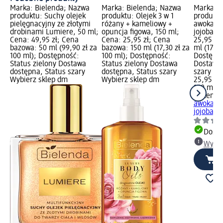
Marka: Bielenda; Nazwa
Marka: Bielenda; Nazwa
Marka: B
produktu: Suchy olejek
produktu: Olejek 3 w 1
produktu
pielęgnacyjny ze złotymi
różany + kameliowy +
awokado
drobinami Lumiere, 50 ml;
opuncja figowa, 150 ml;
jojoba, 
Cena: 49,95 zł; Cena
Cena: 25,95 zł; Cena
25,95 zł
bazowa: 50 ml (99,90 zł za
bazowa: 150 ml (17,30 zł za
ml (17,30
100 ml); Dostępność:
100 ml); Dostępność:
Dostępno
Status zielony Dostawa
Status zielony Dostawa
Dostawa 
dostępna, Status szary
dostępna, Status szary
szary Wy
Wybierz sklep dm
Wybierz sklep dm
25,95 zł
150 ml (1
Bielenda
awokado
jojoba, 1
Dosta
Wybie