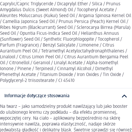
Caprylic/Capric Triglyceride / Dicaprylyl Ether / Silica / Prunus
Amygdalus Dulcis (Sweet Almond) Oil / Tocopheryl Acetate /
Aleurites Moluccanus (Kukui) Seed Oil / Argania Spinosa Kernel Oil
/ Camellia Japonica Seed Oil / Prunus Persica (Peach) Kernel Oil /
Ribes Nigrum (Blackcurrant) Seed Oil / Sclerocarya Birrea (Marula)
Seed Oil / Opuntia Ficus-Indica Seed Oil / Helianthus Annuus
(Sunflower) Seed Oil / Synthetic Fluorphlogopite / Tocopherol /
Parfum (Fragrance) / Benzyl Salicylate / Limonene / Citrus
Aurantium Peel Oil / Tetramethyl Acetyloctahydronaphthalenes /
Linalool / Citrus Limon Peel Oil / Citrus Aurantium Bergamia Peel
Oil / Citronellol / Geraniol / Linalyl Acetate / Alpha-Isomethyl
Ionone / Pinene / Terpineol / Cinnamyl Alcohol / Dimethyl
Phenethyl Acetate / Titanium Dioxide / Iron Oxides / Tin Oxide /
Polyglyceryl-2 triisostearate / CI 45410
Informacje dotyczące stosowania
Na twarz – jako samodzielny produkt nawilżający lub jako booster
do ulubionego kremu czy podkładu – dla efektu promiennej,
wypoczętej cery. Na ciało – aplikowany bezpośrednio na skórę
intensywnie nawilża, poprawia elastyczność, nadaje skórze
jedwabistą gładkość i delikatny blask. Świetnie sprawdzi się również