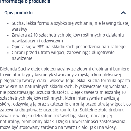
Informacje o produkcie
Opis produktu
Sucha, lekka formuła szybko się wchłania, nie leaving tłustej
warstwy
Zawiera aż 10 szlachetnych olejków roślinnych o działaniu
nawilżającym i odżywczym
Opiera się w 98% na składnikach pochodzenia naturalnego
Chroni przed utratą wilgoci, zapewniając długotrwałe
nawilżenie
Bielenda Suchy olejek pielęgnacyjny ze złotymi drobinami Lumiere
to wielofunkcyjny kosmetyk stworzony z myślą o kompleksowej
pielęgnacji twarzy, ciała i włosów. Jego lekka, sucha formuła oparta
aż w 98% na naturalnych składnikach, błyskawicznie się wchłania,
nie pozostawiając uczucia tłustości. Olejek zawiera mieszankę 10
szlachetnych olejków roślinnych, które intensywnie nawilżają
skórę, odżywiają ją oraz skutecznie chronią przed utratą wilgoci, co
zapewnia długotrwałe uczucie komfortu. Subtelne złote drobinki
zawarte w olejku delikatnie rozświetlają skórę, nadając jej
naturalny, promienny blask. Dzięki uniwersalności zastosowania,
może być stosowany zarówno na twarz i ciało, jak i na włosy,