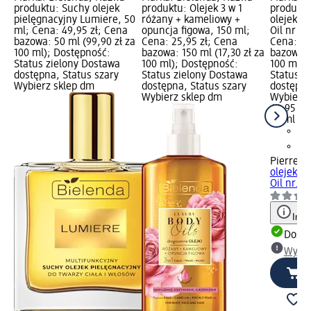
produktu: Suchy olejek
produktu: Olejek 3 w 1
produktu
pielęgnacyjny Lumiere, 50
różany + kameliowy +
olejek d
ml; Cena: 49,95 zł; Cena
opuncja figowa, 150 ml;
Oil nr 01
bazowa: 50 ml (99,90 zł za
Cena: 25,95 zł; Cena
Cena: 44
100 ml); Dostępność:
bazowa: 150 ml (17,30 zł za
bazowa: 
Status zielony Dostawa
100 ml); Dostępność:
100 ml);
dostępna, Status szary
Status zielony Dostawa
Status z
Wybierz sklep dm
dostępna, Status szary
dostępna
Wybierz sklep dm
Wybierz 
44,95 zł
30 ml (14
Pierre R
olejek d
Oil nr...
Info
Dosta
Wybie