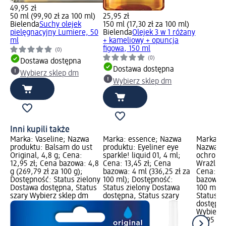
49,95 zł
50 ml (99,90 zł za 100 ml)
25,95 zł
Bielenda
Suchy olejek
150 ml (17,30 zł za 100 ml)
pielęgnacyjny Lumiere, 50
Bielenda
Olejek 3 w 1 różany
ml
+ kameliowy + opuncja
figowa, 150 ml
(0)
(0)
Dostawa dostępna
Dostawa dostępna
Wybierz sklep dm
Wybierz sklep dm
Inni kupili także
Marka: Vaseline; Nazwa
Marka: essence; Nazwa
Marka: K
produktu: Balsam do ust
produktu: Eyeliner eye
Nazwa pr
Original, 4,8 g; Cena:
sparkle! liquid 01, 4 ml;
ochronn
12,95 zł; Cena bazowa: 4,8
Cena: 13,45 zł; Cena
Wrażliwa
g (269,79 zł za 100 g);
bazowa: 4 ml (336,25 zł za
Cena: 43
Dostępność: Status zielony
100 ml); Dostępność:
bazowa: 
Dostawa dostępna, Status
Status zielony Dostawa
100 ml);
szary Wybierz sklep dm
dostępna, Status szary
Status z
dostępna
Wybierz 
43,95 zł