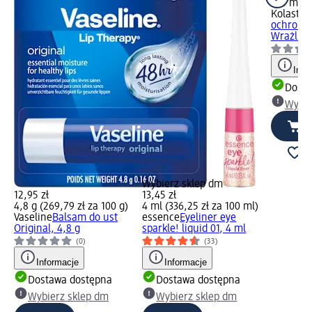
150 ml (2
Kolastyn
ochronn
Wrażliwa
Info
Dosta
Wybie
Wybierz sklep dm
12,95 zł
13,45 zł
4,8 g (269,79 zł za 100 g)
4 ml (336,25 zł za 100 ml)
Vaseline
Balsam do ust
essence
Eyeliner eye
Original, 4,8 g
sparkle! liquid 01, 4 ml
(0)
(33)
Informacje
Informacje
Dostawa dostępna
Dostawa dostępna
Wybierz sklep dm
Wybierz sklep dm