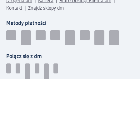
Drogeria dm
Kariera
Biuro Obsługi Klienta dm
Kontakt
Znajdź sklepy dm
Metody płatności
Połącz się z dm
Pobierz aplikację dm:
© 2026 dm-drogerie markt sp. z o.o.