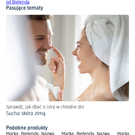
od Bielenda
Pasujące tematy
Sprawdź, jak dbać o cerę w chłodne dni
Do
Sucha skóra zimą
We
Podobne produkty
Marka: Bielenda; Nazwa
Marka: Bielenda; Nazwa
Marka: P