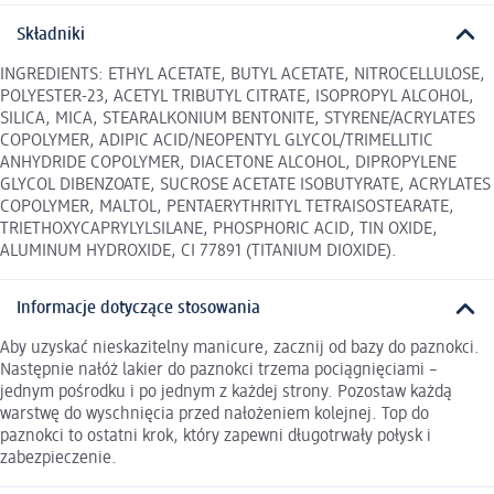
Składniki
INGREDIENTS: ETHYL ACETATE, BUTYL ACETATE, NITROCELLULOSE,
POLYESTER-23, ACETYL TRIBUTYL CITRATE, ISOPROPYL ALCOHOL,
SILICA, MICA, STEARALKONIUM BENTONITE, STYRENE/ACRYLATES
COPOLYMER, ADIPIC ACID/NEOPENTYL GLYCOL/TRIMELLITIC
ANHYDRIDE COPOLYMER, DIACETONE ALCOHOL, DIPROPYLENE
GLYCOL DIBENZOATE, SUCROSE ACETATE ISOBUTYRATE, ACRYLATES
COPOLYMER, MALTOL, PENTAERYTHRITYL TETRAISOSTEARATE,
TRIETHOXYCAPRYLYLSILANE, PHOSPHORIC ACID, TIN OXIDE,
ALUMINUM HYDROXIDE, CI 77891 (TITANIUM DIOXIDE).
Informacje dotyczące stosowania
Aby uzyskać nieskazitelny manicure, zacznij od bazy do paznokci.
Następnie nałóż lakier do paznokci trzema pociągnięciami –
jednym pośrodku i po jednym z każdej strony. Pozostaw każdą
warstwę do wyschnięcia przed nałożeniem kolejnej. Top do
paznokci to ostatni krok, który zapewni długotrwały połysk i
zabezpieczenie.