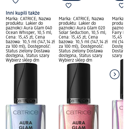
Inni kupili także
Marka: CATRICE; Nazwa
Marka: CATRICE; Nazwa
Marka: 
produktu: Lakier do
produktu: Lakier do
produktu
paznokci Aura Glam 040
paznokci Aura Glam 020
paznokci
Ocean Whisper, 10,5 ml;
Solar Seduction, 10,5 ml;
Fairy Du
Cena: 15,45 zł; Cena
Cena: 15,45 zł; Cena
15,45 zł
bazowa: 10,5 ml (147,14 zł
bazowa: 10,5 ml (147,14 zł
ml (147,1
za 100 ml); Dostępność:
za 100 ml); Dostępność:
Dostępno
Status zielony Dostawa
Status zielony Dostawa
Dostawa 
dostępna, Status szary
dostępna, Status szary
szary Wy
Wybierz sklep dm
Wybierz sklep dm