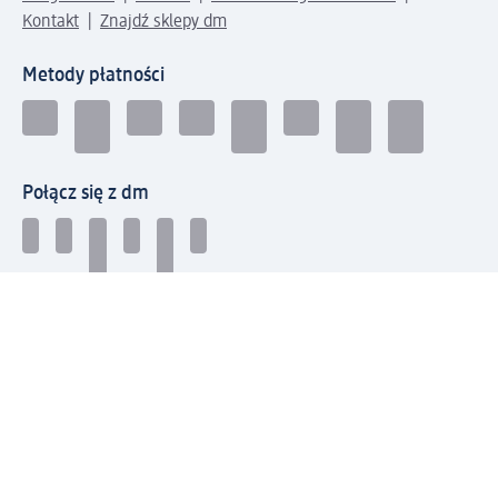
Kontakt
Znajdź sklepy dm
Metody płatności
Połącz się z dm
Pobierz aplikację dm:
© 2026 dm-drogerie markt sp. z o.o.