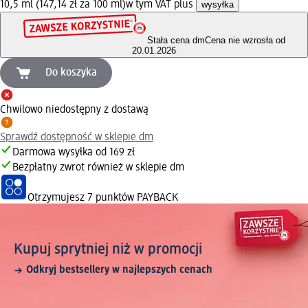
10,5 ml (147,14 zł za 100 ml)
w tym VAT plus
wysyłka
Stała cena dm
Cena nie wzrosła od
20.01.2026
Do koszyka
Chwilowo niedostępny z dostawą
Sprawdź dostępność w sklepie dm
Darmowa wysyłka od 169 zł
Bezpłatny zwrot również w sklepie dm
Otrzymujesz
7 punktów PAYBACK
Kupuj sprytniej niż w promocji
Odkryj bestsellery w najlepszych cenach