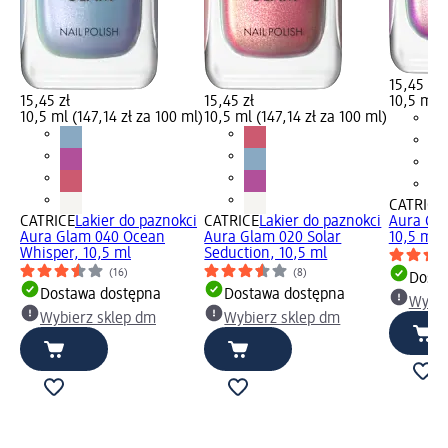
15,45 zł
15,45 zł
15,45 zł
10,5 ml (
10,5 ml (147,14 zł za 100 ml)
10,5 ml (147,14 zł za 100 ml)
CATRICE
CATRICE
Lakier do paznokci
CATRICE
Lakier do paznokci
Aura Gla
Aura Glam 040 Ocean
Aura Glam 020 Solar
10,5 ml
Whisper, 10,5 ml
Seduction, 10,5 ml
(16)
(8)
Dosta
Dostawa dostępna
Dostawa dostępna
Wybie
Wybierz sklep dm
Wybierz sklep dm