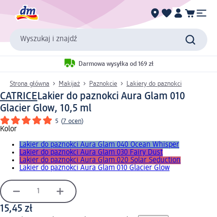
Wyszukaj i znajdź
Darmowa wysyłka od 169 zł
Strona główna
Makijaż
Paznokcie
Lakiery do paznokci
CATRICE
Lakier do paznokci Aura Glam 010
Glacier Glow, 10,5 ml
5
(
7 ocen
)
Kolor
Lakier do paznokci Aura Glam 040 Ocean Whisper
Lakier do paznokci Aura Glam 030 Fairy Dust
Lakier do paznokci Aura Glam 020 Solar Seduction
Lakier do paznokci Aura Glam 010 Glacier Glow
15,45 zł