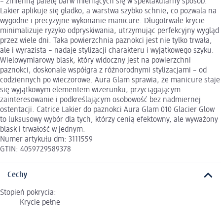
– zmienną paletę barw mieniących się w spektakularny sposób.
Lakier aplikuje się gładko, a warstwa szybko schnie, co pozwala na
wygodne i precyzyjne wykonanie manicure. Długotrwałe krycie
minimalizuje ryzyko odpryskiwania, utrzymując perfekcyjny wygląd
przez wiele dni. Taka powierzchnia paznokci jest nie tylko trwała,
ale i wyrazista – nadaje stylizacji charakteru i wyjątkowego szyku.
Wielowymiarowy blask, który widoczny jest na powierzchni
paznokci, doskonale współgra z różnorodnymi stylizacjami – od
codziennych po wieczorowe. Aura Glam sprawia, że manicure staje
się wyjątkowym elementem wizerunku, przyciągającym
zainteresowanie i podkreślającym osobowość bez nadmiernej
ostentacji. Catrice Lakier do paznokci Aura Glam 010 Glacier Glow
to luksusowy wybór dla tych, którzy cenią efektowny, ale wyważony
blask i trwałość w jednym.
Numer artykułu dm: 3111559
GTIN: 4059729589378
Cechy
Stopień pokrycia:
Krycie pełne