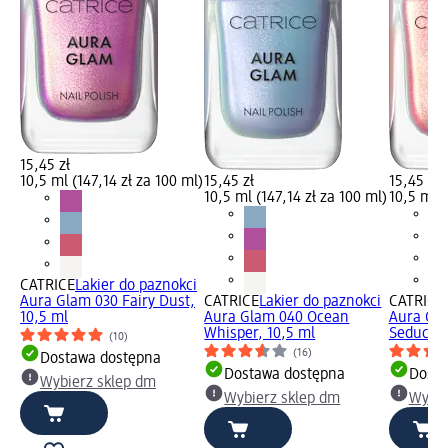
15,45 zł
10,5 ml (147,14 zł za 100 ml)
15,45 zł
15,45 zł
10,5 ml (147,14 zł za 100 ml)
10,5 ml (
CATRICE
Lakier do paznokci
Aura Glam 030 Fairy Dust,
CATRICE
Lakier do paznokci
CATRICE
10,5 ml
Aura Glam 040 Ocean
Aura Gla
Whisper, 10,5 ml
Seductio
(10)
(16)
Dostawa dostępna
Dostawa dostępna
Dosta
Wybierz sklep dm
Wybierz sklep dm
Wybie