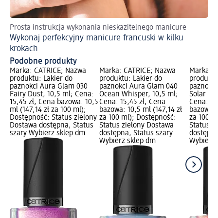
Prosta instrukcja wykonania nieskazitelnego manicure
Sa
Wykonaj perfekcyjny manicure francuski w kilku
Br
krokach
Podobne produkty
Marka: CATRICE; Nazwa
Marka: CATRICE; Nazwa
Marka: 
produktu: Lakier do
produktu: Lakier do
produktu
paznokci Aura Glam 030
paznokci Aura Glam 040
paznokci
Fairy Dust, 10,5 ml; Cena:
Ocean Whisper, 10,5 ml;
Solar Se
15,45 zł; Cena bazowa: 10,5
Cena: 15,45 zł; Cena
Cena: 15
ml (147,14 zł za 100 ml);
bazowa: 10,5 ml (147,14 zł
bazowa: 1
Dostępność: Status zielony
za 100 ml); Dostępność:
za 100 m
Dostawa dostępna, Status
Status zielony Dostawa
Status z
szary Wybierz sklep dm
dostępna, Status szary
dostępna
Wybierz sklep dm
Wybierz 