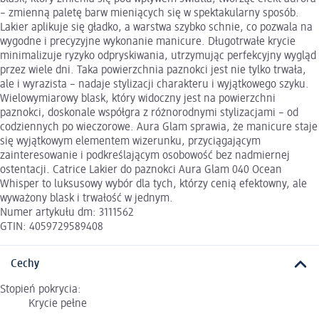
– zmienną paletę barw mieniących się w spektakularny sposób.
Lakier aplikuje się gładko, a warstwa szybko schnie, co pozwala na
wygodne i precyzyjne wykonanie manicure. Długotrwałe krycie
minimalizuje ryzyko odpryskiwania, utrzymując perfekcyjny wygląd
przez wiele dni. Taka powierzchnia paznokci jest nie tylko trwała,
ale i wyrazista – nadaje stylizacji charakteru i wyjątkowego szyku.
Wielowymiarowy blask, który widoczny jest na powierzchni
paznokci, doskonale współgra z różnorodnymi stylizacjami – od
codziennych po wieczorowe. Aura Glam sprawia, że manicure staje
się wyjątkowym elementem wizerunku, przyciągającym
zainteresowanie i podkreślającym osobowość bez nadmiernej
ostentacji. Catrice Lakier do paznokci Aura Glam 040 Ocean
Whisper to luksusowy wybór dla tych, którzy cenią efektowny, ale
wyważony blask i trwałość w jednym.
Numer artykułu dm: 3111562
GTIN: 4059729589408
Cechy
Stopień pokrycia:
Krycie pełne