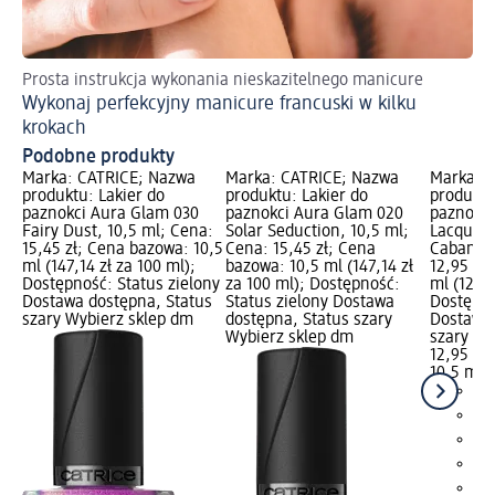
Prosta instrukcja wykonania nieskazitelnego manicure
Sa
Wykonaj perfekcyjny manicure francuski w kilku
Br
krokach
Podobne produkty
Marka: CATRICE; Nazwa
Marka: CATRICE; Nazwa
Marka: 
produktu: Lakier do
produktu: Lakier do
produktu
paznokci Aura Glam 030
paznokci Aura Glam 020
paznokci 
Fairy Dust, 10,5 ml; Cena:
Solar Seduction, 10,5 ml;
Lacquer 
15,45 zł; Cena bazowa: 10,5
Cena: 15,45 zł; Cena
Cabana, 
ml (147,14 zł za 100 ml);
bazowa: 10,5 ml (147,14 zł
12,95 zł
Dostępność: Status zielony
za 100 ml); Dostępność:
ml (123,3
Dostawa dostępna, Status
Status zielony Dostawa
Dostępno
szary Wybierz sklep dm
dostępna, Status szary
Dostawa 
Wybierz sklep dm
szary Wy
12,95 zł
10,5 ml (