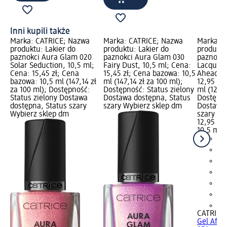
Inni kupili także
Marka: CATRICE; Nazwa
Marka: CATRICE; Nazwa
Marka: 
produktu: Lakier do
produktu: Lakier do
produktu
paznokci Aura Glam 020
paznokci Aura Glam 030
paznokci 
Solar Seduction, 10,5 ml;
Fairy Dust, 10,5 ml; Cena:
Lacquer 
Cena: 15,45 zł; Cena
15,45 zł; Cena bazowa: 10,5
Ahead, 1
bazowa: 10,5 ml (147,14 zł
ml (147,14 zł za 100 ml);
12,95 zł
za 100 ml); Dostępność:
Dostępność: Status zielony
ml (123,3
Status zielony Dostawa
Dostawa dostępna, Status
Dostępno
dostępna, Status szary
szary Wybierz sklep dm
Dostawa 
Wybierz sklep dm
szary Wy
12,95 zł
10,5 ml (
+3
CATRICE
Gel Affai