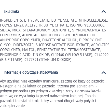
Składniki
INGREDIENTS: ETHYL ACETATE, BUTYL ACETATE, NITROCELLULOSE,
POLYESTER-23, ACETYL TRIBUTYL CITRATE, ISOPROPYL ALCOHOL,
SILICA, MICA, STEARALKONIUM BENTONITE, STYRENE/ACRYLATES
COPOLYMER, ADIPIC ACID/NEOPENTYL GLYCOL/TRIMELLITIC
ANHYDRIDE COPOLYMER, DIACETONE ALCOHOL, DIPROPYLENE
GLYCOL DIBENZOATE, SUCROSE ACETATE ISOBUTYRATE, ACRYLATES
COPOLYMER, MALTOL, PENTAERYTHRITYL TETRAISOSTEARATE,
PHOSPHORIC ACID, TIN OXIDE, CI 19140 (YELLOW 5 LAKE), CI 42090
(BLUE 1 LAKE), CI 77891 (TITANIUM DIOXIDE).
Informacje dotyczące stosowania
Aby uzyskać nieskazitelny manicure, zacznij od bazy do paznokci.
Następnie nałóż lakier do paznokci trzema pociągnięciami –
jednym pośrodku i po jednym z każdej strony. Pozostaw każdą
warstwę do wyschnięcia przed nałożeniem kolejnej. Top do
paznokci to ostatni krok, który zapewni długotrwały połysk i
zabezpieczenie.