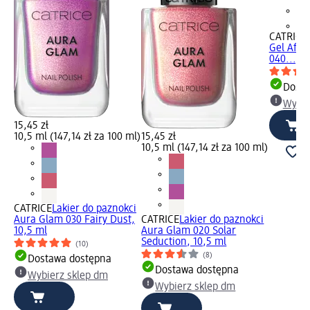
+3
CATRICE
Gel Affai
040..., 1
Dosta
Wybie
15,45 zł
10,5 ml (147,14 zł za 100 ml)
15,45 zł
10,5 ml (147,14 zł za 100 ml)
CATRICE
Lakier do paznokci
Aura Glam 030 Fairy Dust,
CATRICE
Lakier do paznokci
10,5 ml
Aura Glam 020 Solar
Seduction, 10,5 ml
(10)
(8)
Dostawa dostępna
Dostawa dostępna
Wybierz sklep dm
Wybierz sklep dm