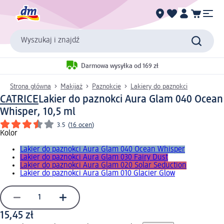
Wyszukaj i znajdź
Darmowa wysyłka od 169 zł
Strona główna
Makijaż
Paznokcie
Lakiery do paznokci
CATRICE
Lakier do paznokci Aura Glam 040 Ocean
Whisper, 10,5 ml
3.5
(
16 ocen
)
Kolor
Lakier do paznokci Aura Glam 040 Ocean Whisper
Lakier do paznokci Aura Glam 030 Fairy Dust
Lakier do paznokci Aura Glam 020 Solar Seduction
Lakier do paznokci Aura Glam 010 Glacier Glow
15,45 zł