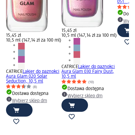
051..., 1
Dosta
Wybie
15,45 zł
15,45 zł
10,5 ml (147,14 zł za 100 ml)
10,5 ml (147,14 zł za 100 ml)
CATRICE
Lakier do paznokci
CATRICE
Lakier do paznokci
Aura Glam 030 Fairy Dust,
Aura Glam 020 Solar
10,5 ml
Seduction, 10,5 ml
(10)
(8)
Dostawa dostępna
Dostawa dostępna
Wybierz sklep dm
Wybierz sklep dm