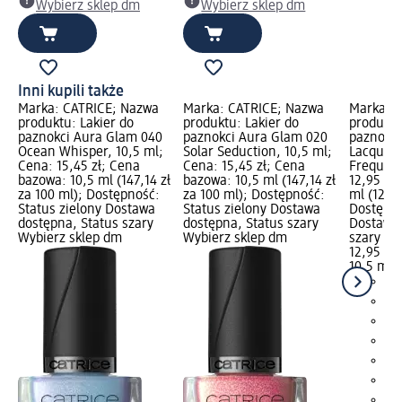
Wybierz sklep dm
Wybierz sklep dm
Inni kupili także
Marka: CATRICE; Nazwa
Marka: CATRICE; Nazwa
Marka: 
produktu: Lakier do
produktu: Lakier do
produktu
paznokci Aura Glam 040
paznokci Aura Glam 020
paznokci 
Ocean Whisper, 10,5 ml;
Solar Seduction, 10,5 ml;
Lacquer 
Cena: 15,45 zł; Cena
Cena: 15,45 zł; Cena
Frequenc
bazowa: 10,5 ml (147,14 zł
bazowa: 10,5 ml (147,14 zł
12,95 zł
za 100 ml); Dostępność:
za 100 ml); Dostępność:
ml (123,3
Status zielony Dostawa
Status zielony Dostawa
Dostępno
dostępna, Status szary
dostępna, Status szary
Dostawa 
Wybierz sklep dm
Wybierz sklep dm
szary Wy
12,95 zł
10,5 ml (
+3