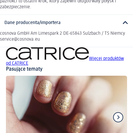
paznokci to ostatni krok, który zapewni długotrwały połysk i
zabezpieczenie.
Dane producenta/importera
cosnova GmbH Am Limespark 2 DE-65843 Sulzbach / TS Niemcy
service@cosnova.eu
Więcej produktów
od CATRICE
Pasujące tematy