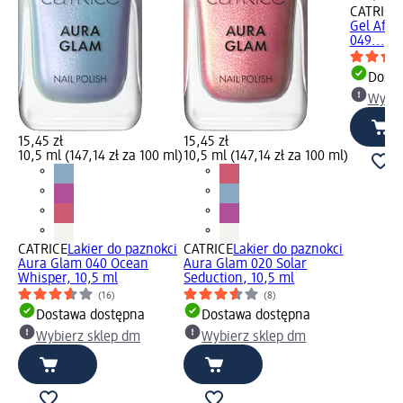
CATRICE
Gel Affai
049..., 1
Dosta
Wybie
15,45 zł
15,45 zł
10,5 ml (147,14 zł za 100 ml)
10,5 ml (147,14 zł za 100 ml)
CATRICE
Lakier do paznokci
CATRICE
Lakier do paznokci
Aura Glam 040 Ocean
Aura Glam 020 Solar
Whisper, 10,5 ml
Seduction, 10,5 ml
(16)
(8)
Dostawa dostępna
Dostawa dostępna
Wybierz sklep dm
Wybierz sklep dm