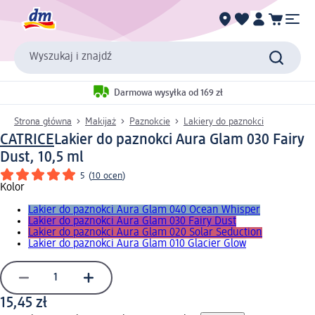
Wyszukaj i znajdź
Darmowa wysyłka od 169 zł
Strona główna
Makijaż
Paznokcie
Lakiery do paznokci
CATRICE
Lakier do paznokci Aura Glam 030 Fairy
Dust, 10,5 ml
5
(
10 ocen
)
Kolor
Lakier do paznokci Aura Glam 040 Ocean Whisper
Lakier do paznokci Aura Glam 030 Fairy Dust
Lakier do paznokci Aura Glam 020 Solar Seduction
Lakier do paznokci Aura Glam 010 Glacier Glow
15,45 zł