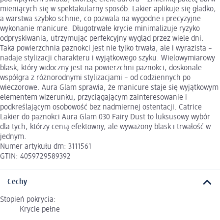
mieniących się w spektakularny sposób. Lakier aplikuje się gładko,
a warstwa szybko schnie, co pozwala na wygodne i precyzyjne
wykonanie manicure. Długotrwałe krycie minimalizuje ryzyko
odpryskiwania, utrzymując perfekcyjny wygląd przez wiele dni.
Taka powierzchnia paznokci jest nie tylko trwała, ale i wyrazista –
nadaje stylizacji charakteru i wyjątkowego szyku. Wielowymiarowy
blask, który widoczny jest na powierzchni paznokci, doskonale
współgra z różnorodnymi stylizacjami – od codziennych po
wieczorowe. Aura Glam sprawia, że manicure staje się wyjątkowym
elementem wizerunku, przyciągającym zainteresowanie i
podkreślającym osobowość bez nadmiernej ostentacji. Catrice
Lakier do paznokci Aura Glam 030 Fairy Dust to luksusowy wybór
dla tych, którzy cenią efektowny, ale wyważony blask i trwałość w
jednym.
Numer artykułu dm: 3111561
GTIN: 4059729589392
Cechy
Stopień pokrycia:
Krycie pełne