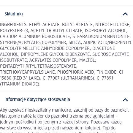
Składniki
INGREDIENTS: ETHYL ACETATE, BUTYL ACETATE, NITROCELLULOSE,
POLYESTER-23, ACETYL TRIBUTYL CITRATE, ISOPROPYL ALCOHOL,
CALCIUM ALUMINUM BOROSILICATE, STEARALKONIUM BENTONITE,
STYRENE/ACRYLATES COPOLYMER, SILICA, ADIPIC ACID/NEOPENTYL
GLYCOL/TRIMELLITIC ANHYDRIDE COPOLYMER, DIACETONE
ALCOHOL, DIPROPYLENE GLYCOL DIBENZOATE, SUCROSE ACETATE
ISOBUTYRATE, ACRYLATES COPOLYMER, MALTOL,
PENTAERYTHRITYL TETRAISOSTEARATE,
TRIETHOXYCAPRYLYLSILANE, PHOSPHORIC ACID, TIN OXIDE, CI
15880 (RED 34 LAKE), CI 77007 (ULTRAMARINES), CI 77891
(TITANIUM DIOXIDE).
Informacje dotyczące stosowania
Aby uzyskać nieskazitelny manicure, zacznij od bazy do paznokci.
Następnie nałóż lakier do paznokci trzema pociągnięciami –
jednym pośrodku i po jednym z każdej strony. Pozostaw każdą
warstwę do wyschnięcia przed nałożeniem kolejnej. Top do