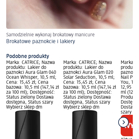
Samodzielnie wykonaj brokatowy manicure
Pr
Brokatowe paznokcie i lakiery
Wy
kr
Podobne produkty
Marka: CATRICE; Nazwa
Marka: CATRICE; Nazwa
Marka: 
produktu: Lakier do
produktu: Lakier do
produktu
paznokci Aura Glam 040
paznokci Aura Glam 020
paznokci
Ocean Whisper, 10,5 ml;
Solar Seduction, 10,5 ml;
Nail Pol
Cena: 15,45 zł; Cena
Cena: 15,45 zł; Cena
You, 10,
bazowa: 10,5 ml (147,14 zł
bazowa: 10,5 ml (147,14 zł
12,95 zł
za 100 ml); Dostępność:
za 100 ml); Dostępność:
ml (123,3
Status zielony Dostawa
Status zielony Dostawa
Produkty
dostępna, Status szary
dostępna, Status szary
Dostępno
Wybierz sklep dm
Wybierz sklep dm
Dostawa 
szary Wy