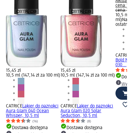
Aktualna
cena:
12,
cena:
17,
10,5 ml (
ml)
Najni
ostatnich
CATRICE
Bold Mag
030..., 1
15,45 zł
15,45 zł
10,5 ml (147,14 zł za 100 ml)
10,5 ml (147,14 zł za 100 ml)
Dosta
Wybie
CATRICE
Lakier do paznokci
CATRICE
Lakier do paznokci
Aura Glam 040 Ocean
Aura Glam 020 Solar
Whisper, 10,5 ml
Seduction, 10,5 ml
(16)
(8)
Dostawa dostępna
Dostawa dostępna