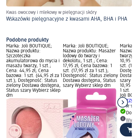
Kwas owocowy i mlekowy w pielęgnacji skóry
Do
Wskazówki pielęgnacyjne z kwasami AHA, BHA i PHA
We
Podobne produkty
Marka: Joli BOUTIQUE;
Marka: Joli BOUTIQUE;
Marka: J
Nazwa produktu:
Nazwa produktu: Masażer
Nazwa p
Szczoteczka
lodowy do twarzy i
twarzy SP
akumulatorowa do mycia i
dekolotu, 1 szt.; Cena:
10,95 zł
masażu twarzy, 1 szt.;
17,95 zł; Cena bazowa: 1
szt. (10,9
Cena: 44,95 zł; Cena
szt. (17,95 zł za 1 szt.);
Dostępno
bazowa: 1 szt. (44,95 zł za 1
Dostępność: Status zielony
Dostawa 
szt.); Dostępność: Status
Dostawa dostępna, Status
szary Wy
zielony Dostawa dostępna,
szary Wybierz sklep dm
10,95 zł
Status szary Wybierz sklep
1 szt. (10
dm
Joli BOU
twarzy SP
Dosta
Wybie