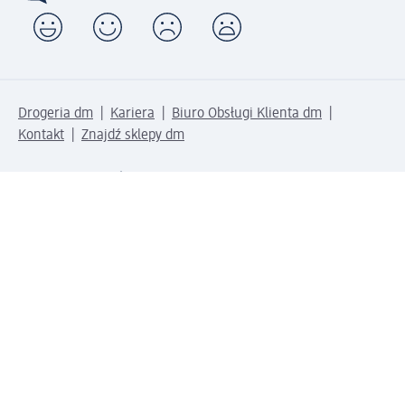
Drogeria dm
Kariera
Biuro Obsługi Klienta dm
Kontakt
Znajdź sklepy dm
Metody płatności
Połącz się z dm
Pobierz aplikację dm: