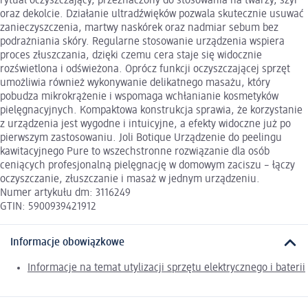
rytuał oczyszczający, przeznaczony do stosowania na twarzy, szyi
oraz dekolcie. Działanie ultradźwięków pozwala skutecznie usuwać
zanieczyszczenia, martwy naskórek oraz nadmiar sebum bez
podrażniania skóry. Regularne stosowanie urządzenia wspiera
proces złuszczania, dzięki czemu cera staje się widocznie
rozświetlona i odświeżona. Oprócz funkcji oczyszczającej sprzęt
umożliwia również wykonywanie delikatnego masażu, który
pobudza mikrokrążenie i wspomaga wchłanianie kosmetyków
pielęgnacyjnych. Kompaktowa konstrukcja sprawia, że korzystanie
z urządzenia jest wygodne i intuicyjne, a efekty widoczne już po
pierwszym zastosowaniu. Joli Botique Urządzenie do peelingu
kawitacyjnego Pure to wszechstronne rozwiązanie dla osób
ceniących profesjonalną pielęgnację w domowym zaciszu – łączy
oczyszczanie, złuszczanie i masaż w jednym urządzeniu.
Numer artykułu dm: 3116249
GTIN: 5900939421912
Informacje obowiązkowe
Informacje na temat utylizacji sprzętu elektrycznego i baterii