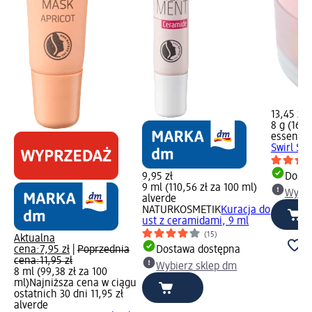
13,45 zł
8 g (168,
essence
Swirl Sug
9,95 zł
Dosta
9 ml (110,56 zł za 100 ml)
Wybie
alverde
NATURKOSMETIK
Kuracja do
ust z ceramidami, 9 ml
(15)
Aktualna
cena:
7,95 zł
|
Poprzednia
Dostawa dostępna
cena:
11,95 zł
Wybierz sklep dm
8 ml (99,38 zł za 100
ml)
Najniższa cena w ciągu
ostatnich 30 dni 11,95 zł
alverde