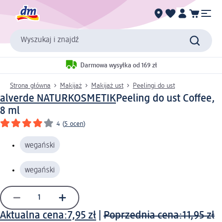
Wyszukaj i znajdź
Darmowa wysyłka od 169 zł
Strona główna
Makijaż
Makijaż ust
Peelingi do ust
alverde NATURKOSMETIK
Peeling do ust Coffee,
8 ml
4
(
5 ocen
)
wegański
wegański
Aktualna cena:
7,95 zł
|
Poprzednia cena:
11,95 zł