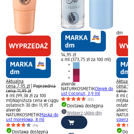
dm
14,95 zł
4 ml (373,75 zł za 100 ml)
Aktualna
Aktualna
alverde
cena:
7,95 zł
|
Poprzednia
cena:
9,9
NATURKOSMETIK
Olejek do
cena:
11,95 zł
cena:
12,
ust Coconut, 3,9 ml
8 ml (99,38 zł za 100
8 ml (124
(52)
ml)
Najniższa cena w ciągu
ml)
Najni
ostatnich 30 dni 11,95 zł
ostatnich
Dostawa dostępna
alverde
alverde
Wybierz sklep dm
NATURKOSMETIK
Maska do
NATURK
ust morelowa, 8 ml
spierzch
(14)
Dostawa dostępna
Dosta