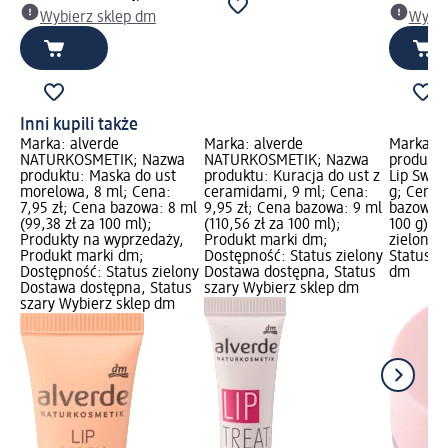
Wybierz sklep dm
Wybie
Inni kupili także
Marka: alverde
Marka: alverde
Marka: 
NATURKOSMETIK; Nazwa
NATURKOSMETIK; Nazwa
produktu
produktu: Maska do ust
produktu: Kuracja do ust z
Lip Swirl
morelowa, 8 ml; Cena:
ceramidami, 9 ml; Cena:
g; Cena:
7,95 zł; Cena bazowa: 8 ml
9,95 zł; Cena bazowa: 9 ml
bazowa: 8
(99,38 zł za 100 ml);
(110,56 zł za 100 ml);
100 g); 
Produkty na wyprzedaży,
Produkt marki dm;
zielony 
Produkt marki dm;
Dostępność: Status zielony
Status s
Dostępność: Status zielony
Dostawa dostępna, Status
dm
Dostawa dostępna, Status
szary Wybierz sklep dm
szary Wybierz sklep dm