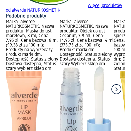
Więcej produktów
od alverde NATURKOSMETIK
Podobne produkty
Marka: alverde
Marka: alverde
Marka: a
NATURKOSMETIK; Nazwa
NATURKOSMETIK; Nazwa
NATURKO
produktu: Maska do ust
produktu: Olejek do ust
produktu
morelowa, 8 ml; Cena:
Coconut, 3,9 ml; Cena:
spierzch
7,95 zł; Cena bazowa: 8 ml
14,95 zł; Cena bazowa: 4 ml
Cena: 9,
(99,38 zł za 100 ml);
(373,75 zł za 100 ml);
bazowa: 
Produkty na wyprzedaży,
Produkt marki dm;
100 ml);
Produkt marki dm;
Dostępność: Status zielony
wyprzeda
Dostępność: Status zielony
Dostawa dostępna, Status
dm; Dost
Dostawa dostępna, Status
szary Wybierz sklep dm
zielony 
szary Wybierz sklep dm
Status s