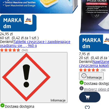
24,95 zł
60 szt. (0,42 zł za 1 szt.)
Denkmit
Tabletki czyszczące i zapobiegające
osadzaniu się..., 960 g
(543)
7,95 zł
20 szt. (0,40 zł za 
Denkmit
Nawilżane
czyszczenia kokpit
(58)
Informacje
Dostawa dostę
Wybierz sklep 
Informacje
Dostawa dostępna