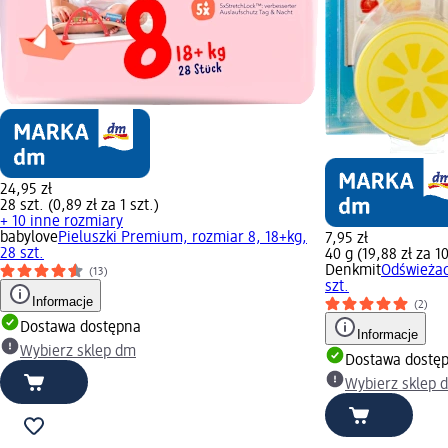
24,95 zł
28 szt. (0,89 zł za 1 szt.)
+ 10 inne rozmiary
babylove
Pieluszki Premium, rozmiar 8, 18+kg,
7,95 zł
28 szt.
40 g (19,88 zł za 1
Denkmit
Odświeżac
(13)
szt.
Informacje
(2)
Dostawa dostępna
Informacje
Wybierz sklep dm
Dostawa dostę
Wybierz sklep 