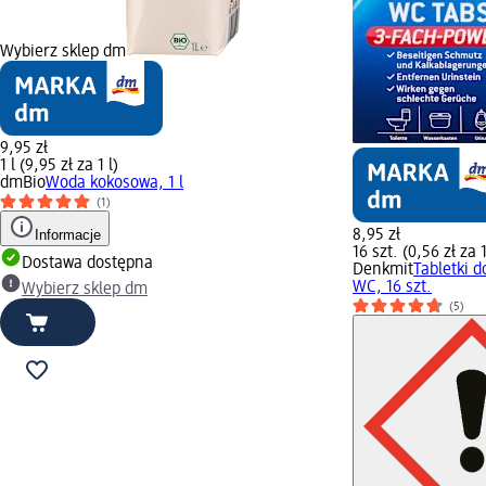
Wybierz sklep dm
9,95 zł
1 l (9,95 zł za 1 l)
dmBio
Woda kokosowa, 1 l
(1)
Informacje
8,95 zł
16 szt. (0,56 zł za 1
Dostawa dostępna
Denkmit
Tabletki d
WC, 16 szt.
Wybierz sklep dm
(5)