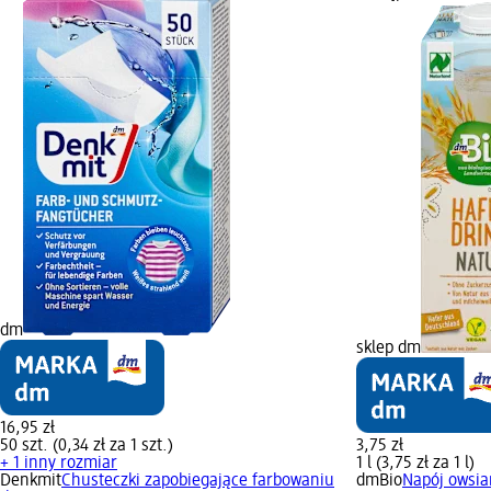
dm
sklep dm
16,95 zł
50 szt. (0,34 zł za 1 szt.)
3,75 zł
+ 1 inny rozmiar
1 l (3,75 zł za 1 l)
Denkmit
Chusteczki zapobiegające farbowaniu
dmBio
Napój owsian