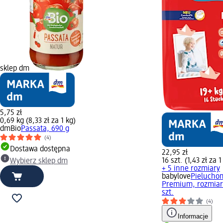
sklep dm
5,75 zł
0,69 kg (8,33 zł za 1 kg)
dmBio
Passata, 690 g
(4)
Dostawa dostępna
22,95 zł
16 szt. (1,43 zł za 1
Wybierz sklep dm
+ 5 inne rozmiary
babylove
Pieluchom
Premium, rozmiar 
szt.
(4)
Informacje