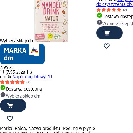
do czyszczenia obu
(2)
Dostawa dostę
Wybierz sklep 
Wybierz sklep dm
7,95 zł
1 l (7,95 zł za 1 l)
dmBio
Napój migdałowy, 1 l
(2)
Dostawa dostępna
Wybierz sklep dm
Marka: Balea; Nazwa produktu: Peeling w płynie