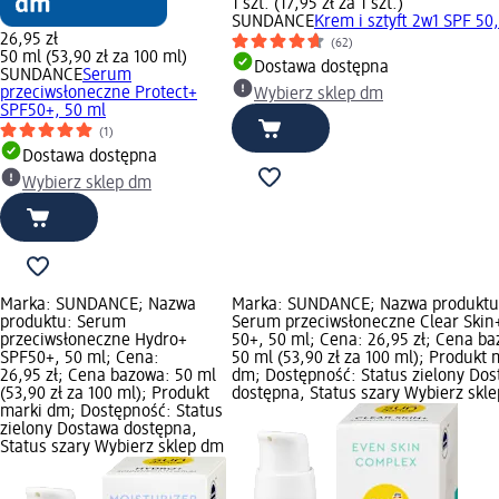
1 szt. (17,95 zł za 1 szt.)
SUNDANCE
Krem i sztyft 2w1 SPF 50, 
26,95 zł
(62)
50 ml (53,90 zł za 100 ml)
Dostawa dostępna
SUNDANCE
Serum
przeciwsłoneczne Protect+
Wybierz sklep dm
SPF50+, 50 ml
(1)
Dostawa dostępna
Wybierz sklep dm
Marka: SUNDANCE; Nazwa
Marka: SUNDANCE; Nazwa produktu
produktu: Serum
Serum przeciwsłoneczne Clear Skin
przeciwsłoneczne Hydro+
50+, 50 ml; Cena: 26,95 zł; Cena b
SPF50+, 50 ml; Cena:
50 ml (53,90 zł za 100 ml); Produkt 
26,95 zł; Cena bazowa: 50 ml
dm; Dostępność: Status zielony Do
(53,90 zł za 100 ml); Produkt
dostępna, Status szary Wybierz skl
marki dm; Dostępność: Status
zielony Dostawa dostępna,
Status szary Wybierz sklep dm