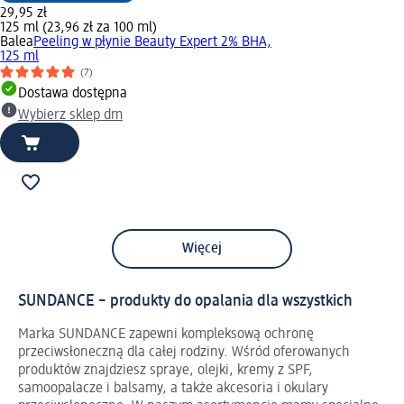
29,95 zł
125 ml (23,96 zł za 100 ml)
Balea
Peeling w płynie Beauty Expert 2% BHA,
125 ml
(7)
Dostawa dostępna
Wybierz sklep dm
Więcej
SUNDANCE – produkty do opalania dla wszystkich
Marka SUNDANCE zapewni kompleksową ochronę
przeciwsłoneczną dla całej rodziny. Wśród oferowanych
produktów znajdziesz spraye, olejki, kremy z SPF,
samoopalacze i balsamy, a także akcesoria i okulary