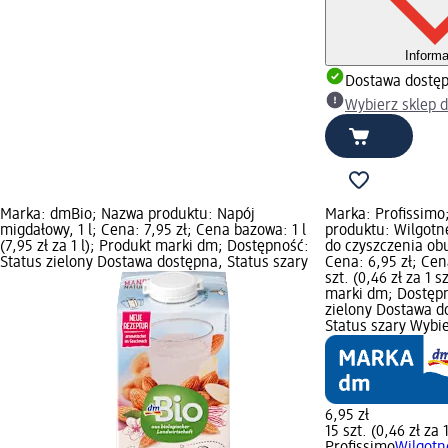
Informa
Dostawa dostę
Wybierz sklep 
Marka: dmBio; Nazwa produktu: Napój
Marka: Profissimo
migdałowy, 1 l; Cena: 7,95 zł; Cena bazowa: 1 l
produktu: Wilgotn
(7,95 zł za 1 l); Produkt marki dm; Dostępność:
do czyszczenia obu
Status zielony Dostawa dostępna, Status szary
Cena: 6,95 zł; Ce
szt. (0,46 zł za 1 s
marki dm; Dostępn
zielony Dostawa d
Status szary Wybi
6,95 zł
15 szt. (0,46 zł za 1
Profissimo
Wilgotn