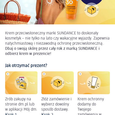
Krem przeciwsłoneczny marki SUNDANCE to doskonały
kosmetyk – nie tylko na lato czy wakacyjne wyjazdy. Zapewnia
natychmiastową i niezawodną ochronę przeciwsłoneczną.
Dbaj o swoją skórę przez cały rok z marką SUNDANCE i
odbierz krem w prezencie!
Jak otrzymać prezent?
Zrób zakupy na
Złóż zamówienie i
Krem ochronny
stronie dm.pl lub
wybierz dowolny
dodamy do
w aplikacji Mój dm.
sposób dostawy.
Twojego
Krok 1.
Krok 2.
zamówienia w