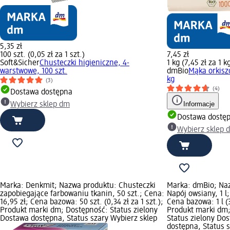
5,35 zł
100 szt. (0,05 zł za 1 szt.)
7,45 zł
Soft&Sicher
Chusteczki higieniczne, 4-
1 kg (7,45 zł za 1 k
warstwowe, 100 szt.
dmBio
Mąka orkisz
kg
(3)
(4)
Dostawa dostępna
Informacje
Wybierz sklep dm
Dostawa dostę
Wybierz sklep 
Marka: Denkmit; Nazwa produktu: Chusteczki
Marka: dmBio; Na
zapobiegające farbowaniu tkanin, 50 szt.; Cena:
Napój owsiany, 1 l;
16,95 zł; Cena bazowa: 50 szt. (0,34 zł za 1 szt.);
Cena bazowa: 1 l (3,
Produkt marki dm; Dostępność: Status zielony
Produkt marki dm
Dostawa dostępna, Status szary Wybierz sklep
Status zielony Do
dostępna, Status 