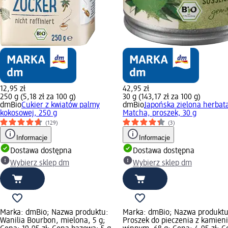
12,95 zł
42,95 zł
250 g (5,18 zł za 100 g)
30 g (143,17 zł za 100 g)
dmBio
Cukier z kwiatów palmy
dmBio
Japońska zielona herbat
kokosowej, 250 g
Matcha, proszek, 30 g
(129)
(3)
Informacje
Informacje
Dostawa dostępna
Dostawa dostępna
Wybierz sklep dm
Wybierz sklep dm
Marka: dmBio; Nazwa produktu:
Marka: dmBio; Nazwa produktu
Wanilia Bourbon, mielona, 5 g;
Proszek do pieczenia z kamien