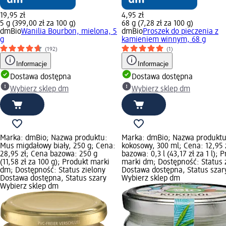
19,95 zł
4,95 zł
5 g (399,00 zł za 100 g)
68 g (7,28 zł za 100 g)
dmBio
Wanilia Bourbon, mielona, 5
dmBio
Proszek do pieczenia z
g
kamieniem winnym, 68 g
(192)
(1)
Informacje
Informacje
Dostawa dostępna
Dostawa dostępna
Wybierz sklep dm
Wybierz sklep dm
Marka: dmBio; Nazwa produktu:
Marka: dmBio; Nazwa produktu
Mus migdałowy biały, 250 g; Cena:
kokosowy, 300 ml; Cena: 12,95 
28,95 zł; Cena bazowa: 250 g
bazowa: 0,3 l (43,17 zł za 1 l); 
(11,58 zł za 100 g); Produkt marki
marki dm; Dostępność: Status 
dm; Dostępność: Status zielony
Dostawa dostępna, Status szar
Dostawa dostępna, Status szary
Wybierz sklep dm
Wybierz sklep dm