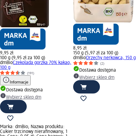
8,95 zł
9,95 zł
150 g (5,97 zł za 100 g)
100 g (9,95 zł za 100 g)
dmBio
Orzechy nerkowca, 150 g
dmBio
Czekolada gorzka 70% kakao,
(2)
100 g
Dostawa dostępna
(191)
Wybierz sklep dm
Informacje
Dostawa dostępna
Wybierz sklep dm
Marka: dmBio; Nazwa produktu:
Cukier trzcinowy nierafinowany, 1