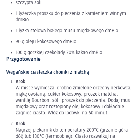
szczypta soli
1 łyżeczka proszku do pieczenia z kamieniem winnym
dmBio
1 łyżka stołowa białego musu migdałowego dmBio
90 g oleju kokosowego dmBio
100 g gorzkiej czekolady 70% kakao dmBio
Przygotowanie
Wegańskie ciasteczka choinki z matchą
Krok
W misce wymieszaj drobno zmielone orzechy nerkowca,
mąkę owsianą, cukier kokosowy, proszek matcha,
wanilię Bourbon, sól i proszek do pieczenia. Dodaj mus
migdałowy oraz roztopiony olej kokosowy i dokładnie
zagnieć ciasto. Włóż do lodówki na 60 minut.
Krok
Nagrzej piekarnik do temperatury 200°C (grzanie góra–
dół) lub 180°C (termoobieg). Ciasto rozwałkuj na