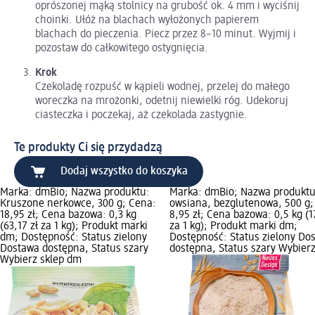
oprószonej mąką stolnicy na grubość ok. 4 mm i wyciśnij
choinki. Ułóż na blachach wyłożonych papierem
blachach do pieczenia. Piecz przez 8–10 minut. Wyjmij i
pozostaw do całkowitego ostygnięcia.
Krok
Czekoladę rozpuść w kąpieli wodnej, przelej do małego
woreczka na mrożonki, odetnij niewielki róg. Udekoruj
ciasteczka i poczekaj, aż czekolada zastygnie.
Te produkty Ci się przydadzą
Dodaj wszystko do koszyka
Marka: dmBio; Nazwa produktu:
Marka: dmBio; Nazwa produkt
Kruszone nerkowce, 300 g; Cena:
owsiana, bezglutenowa, 500 g;
18,95 zł; Cena bazowa: 0,3 kg
8,95 zł; Cena bazowa: 0,5 kg (1
(63,17 zł za 1 kg); Produkt marki
za 1 kg); Produkt marki dm;
dm; Dostępność: Status zielony
Dostępność: Status zielony Do
Dostawa dostępna, Status szary
dostępna, Status szary Wybierz
Wybierz sklep dm