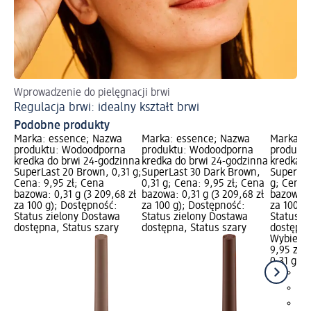
Wprowadzenie do pielęgnacji brwi
Pe
Regulacja brwi: idealny kształt brwi
Ws
Podobne produkty
Marka: essence; Nazwa
Marka: essence; Nazwa
Marka: 
produktu: Wodoodporna
produktu: Wodoodporna
produkt
kredka do brwi 24-godzinna
kredka do brwi 24-godzinna
kredka d
SuperLast 20 Brown, 0,31 g;
SuperLast 30 Dark Brown,
SuperLas
Cena: 9,95 zł; Cena
0,31 g; Cena: 9,95 zł; Cena
g; Cena:
bazowa: 0,31 g (3 209,68 zł
bazowa: 0,31 g (3 209,68 zł
bazowa: 0
za 100 g); Dostępność:
za 100 g); Dostępność:
za 100 g
Status zielony Dostawa
Status zielony Dostawa
Status z
dostępna, Status szary
dostępna, Status szary
dostępna
Wybierz 
9,95 zł
0,31 g (3