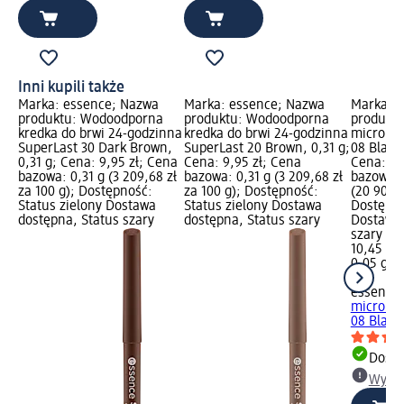
Inni kupili także
Marka: essence; Nazwa
Marka: essence; Nazwa
Marka: 
produktu: Wodoodporna
produktu: Wodoodporna
produktu
kredka do brwi 24-godzinna
kredka do brwi 24-godzinna
micro pr
SuperLast 30 Dark Brown,
SuperLast 20 Brown, 0,31 g;
08 Black
0,31 g; Cena: 9,95 zł; Cena
Cena: 9,95 zł; Cena
Cena: 10
bazowa: 0,31 g (3 209,68 zł
bazowa: 0,31 g (3 209,68 zł
bazowa: 
za 100 g); Dostępność:
za 100 g); Dostępność:
(20 900,0
Status zielony Dostawa
Status zielony Dostawa
Dostępno
dostępna, Status szary
dostępna, Status szary
Dostawa 
szary Wy
10,45 zł
0,05 g (2
g)
essence
micro pr
08 Black.
Dosta
Wybie