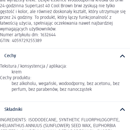
ale wyrazisty efekt. Dzięki essence Wodoodporna kredka do brwi
24-godzinna SuperLast 40 Cool Brown brwi zyskują nie tylko
gęstość i kolor, ale również doskonały kształt, który utrzymuje się
przez 24 godziny. To produkt, który łączy funkcjonalność z
łatwością użycia, spełniając oczekiwania nawet najbardziej
wymagających użytkowników.
Numer artykułu dm: 1632644
GTIN: 4059729255389
Cechy
Tekstura / konsystencja / aplikacja:
krem
Cechy produktu:
bez alkoholu, wegański, wodoodporny, bez acetonu, bez
perfum, bez parabenów, bez nanocząstek
Składniki
INGREDIENTS: ISODODECANE, SYNTHETIC FLUORPHLOGOPITE,
HELIANTHUS ANNUUS (SUNFLOWER) SEED WAX, EUPHORBIA