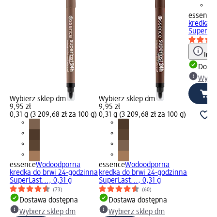
essence
kredka d
SuperLast
Info
Dosta
Wybie
Wybierz sklep dm
Wybierz sklep dm
9,95 zł
9,95 zł
0,31 g (3 209,68 zł za 100 g)
0,31 g (3 209,68 zł za 100 g)
essence
Wodoodporna
essence
Wodoodporna
kredka do brwi 24-godzinna
kredka do brwi 24-godzinna
SuperLast..., 0,31 g
SuperLast..., 0,31 g
(73)
(60)
Dostawa dostępna
Dostawa dostępna
Wybierz sklep dm
Wybierz sklep dm