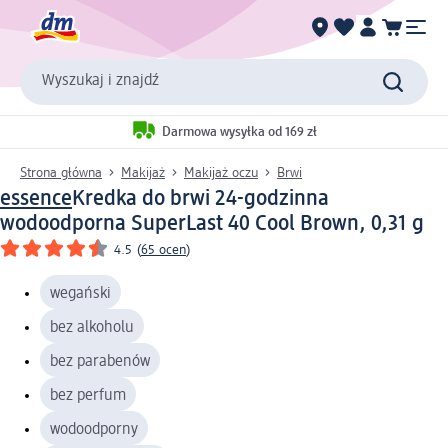
Wyszukaj i znajdź
Darmowa wysyłka od 169 zł
Strona główna
Makijaż
Makijaż oczu
Brwi
essence
Kredka do brwi 24-godzinna
wodoodporna SuperLast 40 Cool Brown, 0,31 g
4.5
(
65 ocen
)
wegański
bez alkoholu
bez parabenów
bez perfum
wodoodporny