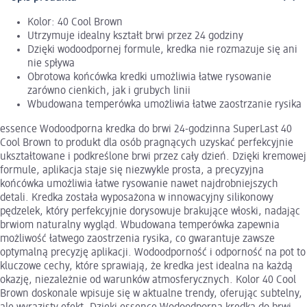
Kolor: 40 Cool Brown
Utrzymuje idealny kształt brwi przez 24 godziny
Dzięki wodoodpornej formule, kredka nie rozmazuje się ani
nie spływa
Obrotowa końcówka kredki umożliwia łatwe rysowanie
zarówno cienkich, jak i grubych linii
Wbudowana temperówka umożliwia łatwe zaostrzanie rysika
essence Wodoodporna kredka do brwi 24-godzinna SuperLast 40
Cool Brown to produkt dla osób pragnących uzyskać perfekcyjnie
ukształtowane i podkreślone brwi przez cały dzień. Dzięki kremowej
formule, aplikacja staje się niezwykle prosta, a precyzyjna
końcówka umożliwia łatwe rysowanie nawet najdrobniejszych
detali. Kredka została wyposażona w innowacyjny silikonowy
pędzelek, który perfekcyjnie dorysowuje brakujące włoski, nadając
brwiom naturalny wygląd. Wbudowana temperówka zapewnia
możliwość łatwego zaostrzenia rysika, co gwarantuje zawsze
optymalną precyzję aplikacji. Wodoodporność i odporność na pot to
kluczowe cechy, które sprawiają, że kredka jest idealna na każdą
okazję, niezależnie od warunków atmosferycznych. Kolor 40 Cool
Brown doskonale wpisuje się w aktualne trendy, oferując subtelny,