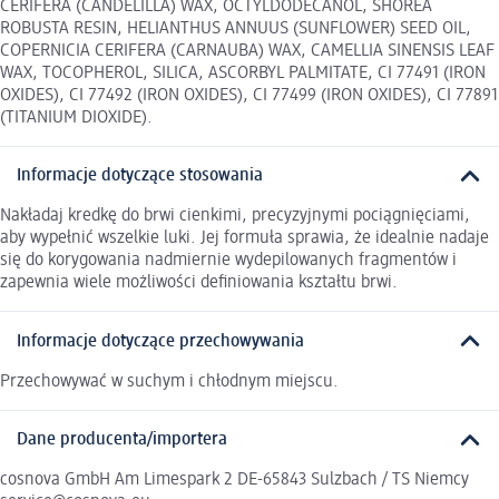
CERIFERA (CANDELILLA) WAX, OCTYLDODECANOL, SHOREA
ROBUSTA RESIN, HELIANTHUS ANNUUS (SUNFLOWER) SEED OIL,
COPERNICIA CERIFERA (CARNAUBA) WAX, CAMELLIA SINENSIS LEAF
WAX, TOCOPHEROL, SILICA, ASCORBYL PALMITATE, CI 77491 (IRON
OXIDES), CI 77492 (IRON OXIDES), CI 77499 (IRON OXIDES), CI 77891
(TITANIUM DIOXIDE).
Informacje dotyczące stosowania
Nakładaj kredkę do brwi cienkimi, precyzyjnymi pociągnięciami,
aby wypełnić wszelkie luki. Jej formuła sprawia, że idealnie nadaje
się do korygowania nadmiernie wydepilowanych fragmentów i
zapewnia wiele możliwości definiowania kształtu brwi.
Informacje dotyczące przechowywania
Przechowywać w suchym i chłodnym miejscu.
Dane producenta/importera
cosnova GmbH Am Limespark 2 DE-65843 Sulzbach / TS Niemcy