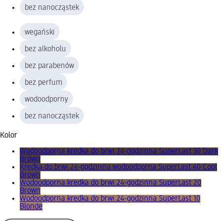
bez nanocząstek
wegański
bez alkoholu
bez parabenów
bez perfum
wodoodporny
bez nanocząstek
Kolor
Wodoodporna kredka do brwi 24-godzinna SuperLast 30 Dark
Brown
Kredka do brwi 24-godzinna wodoodporna SuperLast 40 Cool
Brown
Wodoodporna kredka do brwi 24-godzinna SuperLast 20
Brown
Wodoodporna kredka do brwi 24-godzinna SuperLast 10
Blonde