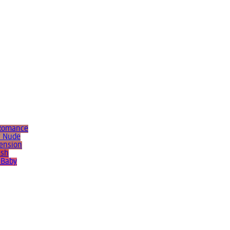
 Romance
r Nude
Tension
ush
 Baby