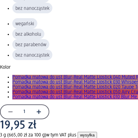
bez nanocząstek
wegański
bez alkoholu
bez parabenów
bez nanocząstek
Kolor
Pomadka matowa do ust Blur-Real Matte Lipstick 040 Muted
Pomadka matowa do ust Blur-Real Matte Lipstick 030 Whispe
Pomadka matowa do ust Blur-Real Matte Lipstick 020 Taupe 
Pomadka matowa do ust Blur-Real Matte Lipstick 050 Airy Cr
Pomadka matowa do ust Blur-Real Matte Lipstick 010 Blur Me
19,95 zł
3 g (665,00 zł za 100 g)
w tym VAT plus
wysyłka