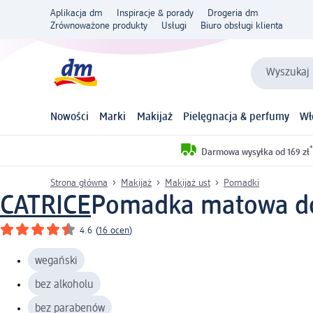
Aplikacja dm
Inspiracje & porady
Drogeria dm
Zrównoważone produkty
Usługi
Biuro obsługi klienta
Wyszukaj 
Nowości
Marki
Makijaż
Pielęgnacja & perfumy
Wł
*
Darmowa wysyłka od 169 zł
Strona główna
Makijaż
Makijaż ust
Pomadki
CATRICE
Pomadka matowa do u
4.6
(
16 ocen
)
wegański
bez alkoholu
bez parabenów