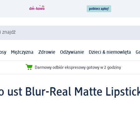
i znajdź
osy
Mężczyzna
Zdrowie
Odżywianie
Dzieci & niemowlęta
G
Darmowy odbiór ekspresowy gotowy w 2 godziny
st Blur-Real Matte Lipstic