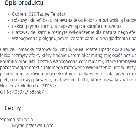
Opis produktu
Odcień: 020 Taupe Tension
Różowy odcień beżu zapewnia lekki kolor z możliwością budo
Lekka, płynna formuła zapewniająca komfort noszenia
Matowe, delikatnie rozmyte wykończenie dla naturalnego efe
Wzbogacona pielęgnującymi ceramidami dla wygładzenia i na
Catrice Pomadka matowa do ust Blur-Real Matte Lipstick 020 Taupe 
lekko rozmyty efekt, który nadaje ustom aksamitną miękkość bez ucz
Formuła produktu została wzbogacona ceramidami, które intensywni
pozostawiając efekt subtelnego matowego wykończenia, który utrzym
promiennie, zarówno przy delikatnym podkreśleniu, jak i przy bard
pielęgnacji i wyjątkowego, matowego efektu, które pozwala zaakcent
Numer artykułu dm: 3111517
GTIN: 4059729588487
Cechy
Stopień pokrycia:
Krycie prześwitujące