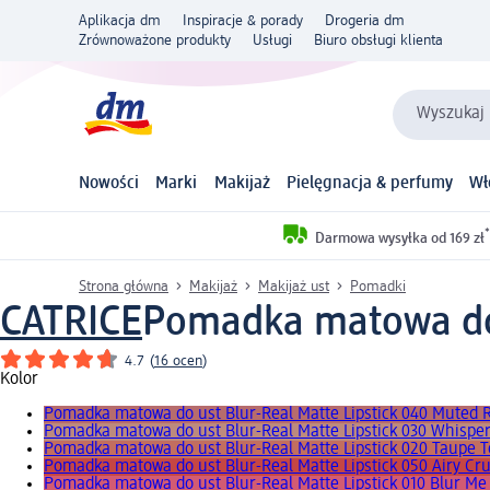
Aplikacja dm
Inspiracje & porady
Drogeria dm
Zrównoważone produkty
Usługi
Biuro obsługi klienta
Wyszukaj 
Nowości
Marki
Makijaż
Pielęgnacja & perfumy
Wł
*
Darmowa wysyłka od 169 zł
Strona główna
Makijaż
Makijaż ust
Pomadki
CATRICE
Pomadka matowa do u
4.7
(
16 ocen
)
Kolor
Pomadka matowa do ust Blur-Real Matte Lipstick 040 Muted
Pomadka matowa do ust Blur-Real Matte Lipstick 030 Whispe
Pomadka matowa do ust Blur-Real Matte Lipstick 020 Taupe 
Pomadka matowa do ust Blur-Real Matte Lipstick 050 Airy Cr
Pomadka matowa do ust Blur-Real Matte Lipstick 010 Blur Me