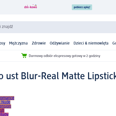
i znajdź
osy
Mężczyzna
Zdrowie
Odżywianie
Dzieci & niemowlęta
G
Darmowy odbiór ekspresowy gotowy w 2 godziny
st Blur-Real Matte Lipstick
 Romance
r Nude
Tension
ush
 Baby