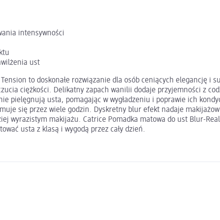
wania intensywności
ktu
wilżenia ust
Tension to doskonałe rozwiązanie dla osób ceniących elegancję i su
ucia ciężkości. Delikatny zapach wanilii dodaje przyjemności z codz
e pielęgnują usta, pomagając w wygładzeniu i poprawie ich kondyc
uje się przez wiele godzin. Dyskretny blur efekt nadaje makijażow
ziej wyrazistym makijażu. Catrice Pomadka matowa do ust Blur-Real
ować usta z klasą i wygodą przez cały dzień.