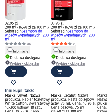
32,95 zł
33,95 zł
200 ml (16,48 zł za 100 ml)
200 ml (16,98 zł za 100 ml)
Seboradin
Szampon do
Seboradin
Szampon do
włosów wypadających, 200
włosów wypadających, 200
ml
ml
(0)
(1)
Informacje
Informacje
Dostawa dostępna
Dostawa dostępna
Wybierz sklep dm
Wybierz sklep dm
Inni kupili także
Marka: Velvet; Nazwa
Marka: Lacalut; Nazwa
Marka: K
produktu: Papier toaletowy
produktu: Pasta do zębów,
Nazwa pr
White Cotton, 3-warstwowy,
activ, 75 ml; Cena: 10,95 zł;
płukania
10x200 listków, 10 szt.;
Cena bazowa: 75 ml
Cena: 8,
Cena: 18,95 zł; Cena
(14,60 zł za 100 ml);
bazowa: 1