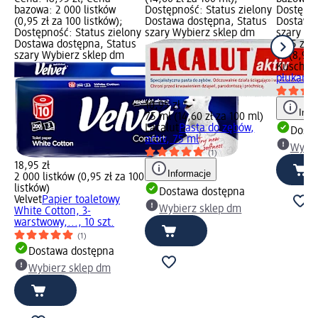
bazowa: 2 000 listków
Dostępność: Status zielony
Dostępno
(0,95 zł za 100 listków);
Dostawa dostępna, Status
Dostawa 
Dostępność: Status zielony
szary Wybierz sklep dm
szary Wy
Dostawa dostępna, Status
8,95 zł
szary Wybierz sklep dm
1 l (8,95 
Kuschel
płukania
10,95 zł
Info
75 ml (14,60 zł za 100 ml)
Lacalut
Pasta do zębów,
Dosta
activ, 75 ml
Wybie
(1)
18,95 zł
Informacje
2 000 listków (0,95 zł za 100
listków)
Dostawa dostępna
Velvet
Papier toaletowy
Wybierz sklep dm
White Cotton, 3-
warstwowy,..., 10 szt.
(1)
Dostawa dostępna
Wybierz sklep dm