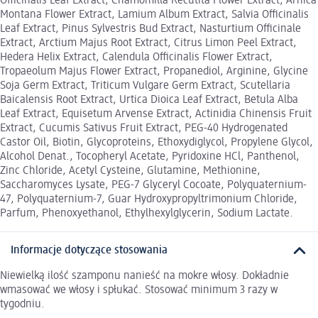
Officinalis Leaf Extract, Chamomilla Recutita Flower Extract, Arnica
Montana Flower Extract, Lamium Album Extract, Salvia Officinalis
Leaf Extract, Pinus Sylvestris Bud Extract, Nasturtium Officinale
Extract, Arctium Majus Root Extract, Citrus Limon Peel Extract,
Hedera Helix Extract, Calendula Officinalis Flower Extract,
Tropaeolum Majus Flower Extract, Propanediol, Arginine, Glycine
Soja Germ Extract, Triticum Vulgare Germ Extract, Scutellaria
Baicalensis Root Extract, Urtica Dioica Leaf Extract, Betula Alba
Leaf Extract, Equisetum Arvense Extract, Actinidia Chinensis Fruit
Extract, Cucumis Sativus Fruit Extract, PEG-40 Hydrogenated
Castor Oil, Biotin, Glycoproteins, Ethoxydiglycol, Propylene Glycol,
Alcohol Denat., Tocopheryl Acetate, Pyridoxine HCl, Panthenol,
Zinc Chloride, Acetyl Cysteine, Glutamine, Methionine,
Saccharomyces Lysate, PEG-7 Glyceryl Cocoate, Polyquaternium-
47, Polyquaternium-7, Guar Hydroxypropyltrimonium Chloride,
Parfum, Phenoxyethanol, Ethylhexylglycerin, Sodium Lactate.
Informacje dotyczące stosowania
Niewielką ilość szamponu nanieść na mokre włosy. Dokładnie
wmasować we włosy i spłukać. Stosować minimum 3 razy w
tygodniu.