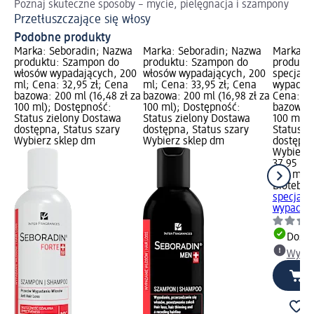
Poznaj skuteczne sposoby – mycie, pielęgnacja i szampony
Pi
Przetłuszczające się włosy
Ol
Podobne produkty
Marka: Seboradin; Nazwa
Marka: Seboradin; Nazwa
Marka: B
produktu: Szampon do
produktu: Szampon do
produkt
włosów wypadających, 200
włosów wypadających, 200
specjali
ml; Cena: 32,95 zł; Cena
ml; Cena: 33,95 zł; Cena
wypadani
bazowa: 200 ml (16,48 zł za
bazowa: 200 ml (16,98 zł za
Cena: 37
100 ml); Dostępność:
100 ml); Dostępność:
bazowa: 
Status zielony Dostawa
Status zielony Dostawa
100 ml);
dostępna, Status szary
dostępna, Status szary
Status z
Wybierz sklep dm
Wybierz sklep dm
dostępna
Wybierz 
37,95 zł
200 ml (1
Biotebal
specjali
wypadani
Dosta
Wybie