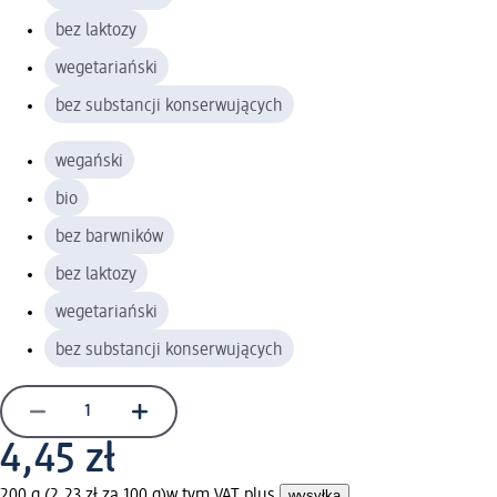
bez laktozy
wegetariański
bez substancji konserwujących
wegański
bio
bez barwników
bez laktozy
wegetariański
bez substancji konserwujących
4,45 zł
200 g (2,23 zł za 100 g)
w tym VAT plus
wysyłka