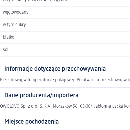
w tym kwasy tłuszczowe nasycone
węglowodany
w tym cukry
białko
sól
Informacje dotyczące przechowywania
Przechowuj w temperaturze pokojowej. Po otwarciu przechowuj w lo
Dane producenta/importera
OWOLOVO Sp. z o.o. S.K.A. Morszków 56, 08-304 Jabłonna Lacka k
Miejsce pochodzenia