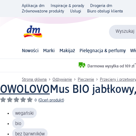
Aplikacja dm
Inspiracje & porady
Drogeria dm
Zrównoważone produkty
Usługi
Biuro obsługi klienta
Wyszukaj 
Nowości
Marki
Makijaż
Pielęgnacja & perfumy
Wł
*
Darmowa wysyłka od 169 zł
Strona główna
Odżywianie
Pieczenie
Przeciery i przetwo
OWOLOVO
Mus BIO jabłkowy,
0
(
Oceń produkt
)
wegański
bio
bez barwników