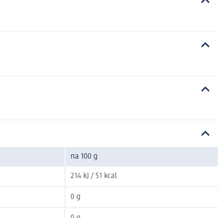
na 100 g
214 kJ / 51 kcal
0 g