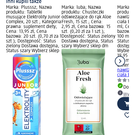
Inni kupili także
Marka: Plusssz; Nazwa
Marka: luba; Nazwa
Marka: B
produktu: Tabletki
produktu: Chusteczki
produktu
musujące Elektrolity Junior
odświeżające do rąk Aloe
nawilżaj
Complex, 20 szt.; Kategoria
Fresh, 15 szt.; Cena:
ciała Br
prawna: suplement diety;
2,95 zł; Cena bazowa: 15
ml; Cena
Cena: 13,95 zł; Cena
szt. (0,20 zł za 1 szt.);
bazowa: 
bazowa: 20 szt. (0,70 zł za 1
Dostępność: Status zielony
100 ml);
szt.); Dostępność: Status
Dostawa dostępna, Status
Status z
zielony Dostawa dostępna,
szary Wybierz sklep dm
dostępna
Status szary Wybierz sklep
Wybierz 
19,95 zł
200 ml (9
Bielenda
nawilżaj
ciała Bro
Dosta
Wybie