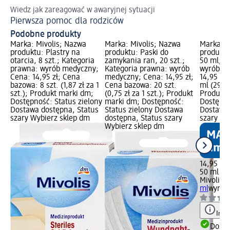
Wiedz jak zareagować w awaryjnej sytuacji
Pierwsza pomoc dla rodziców
Podobne produkty
Marka: Mivolis; Nazwa
Marka: Mivolis; Nazwa
Marka: M
produktu: Plastry na
produktu: Paski do
produktu
otarcia, 8 szt.; Kategoria
zamykania ran, 20 szt.;
50 ml; K
prawna: wyrób medyczny;
Kategoria prawna: wyrób
wyrób m
Cena: 14,95 zł; Cena
medyczny; Cena: 14,95 zł;
14,95 zł
bazowa: 8 szt. (1,87 zł za 1
Cena bazowa: 20 szt.
ml (29,90
szt.); Produkt marki dm;
(0,75 zł za 1 szt.); Produkt
Produkt 
Dostępność: Status zielony
marki dm; Dostępność:
Dostępno
Dostawa dostępna, Status
Status zielony Dostawa
Dostawa 
szary Wybierz sklep dm
dostępna, Status szary
szary Wy
Wybierz sklep dm
14,95 zł
50 ml (29
Mivolis
S
ml
wyrób
Info
Dosta