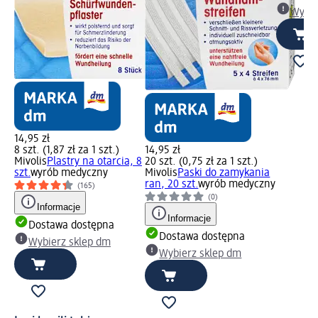
Wybie
14,95 zł
8 szt. (1,87 zł za 1 szt.)
14,95 zł
Mivolis
Plastry na otarcia, 8
20 szt. (0,75 zł za 1 szt.)
szt.
wyrób medyczny
Mivolis
Paski do zamykania
ran, 20 szt.
wyrób medyczny
(165)
(0)
Informacje
Informacje
Dostawa dostępna
Dostawa dostępna
Wybierz sklep dm
Wybierz sklep dm