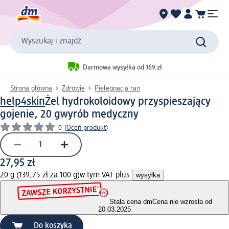
Wyszukaj i znajdź
Darmowa wysyłka od 169 zł
Strona główna
Zdrowie
Pielęgnacja ran
help4skin
Żel hydrokoloidowy przyspieszający
gojenie, 20 g
wyrób medyczny
0
(
Oceń produkt
)
27,95 zł
20 g (139,75 zł za 100 g)
w tym VAT plus
wysyłka
Stała cena dm
Cena nie wzrosła od
20.03.2025
Do koszyka