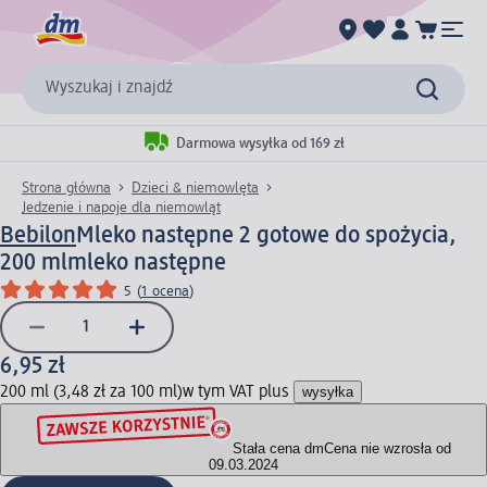
Wyszukaj i znajdź
Darmowa wysyłka od 169 zł
Strona główna
Dzieci & niemowlęta
Jedzenie i napoje dla niemowląt
Bebilon
Mleko następne 2 gotowe do spożycia,
200 ml
mleko następne
5
(
1 ocena
)
6,95 zł
200 ml (3,48 zł za 100 ml)
w tym VAT plus
wysyłka
Stała cena dm
Cena nie wzrosła od
09.03.2024