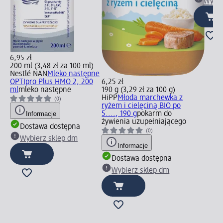
Wybie
6,95 zł
200 ml (3,48 zł za 100 ml)
Nestlé NAN
Mleko następne
OPTIpro Plus HMO 2, 200
6,25 zł
ml
mleko następne
190 g (3,29 zł za 100 g)
HiPP
Młoda marchewka z
(0)
ryżem i cielęciną BIO po
Informacje
5...., 190 g
pokarm do
żywienia uzupełniającego
Dostawa dostępna
(0)
Wybierz sklep dm
Informacje
Dostawa dostępna
Wybierz sklep dm