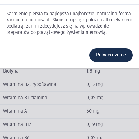
Niacyna
0,46 mg
Karmienie piersią to najlepsza i najbardziej naturalna forma
Kwas pantotenowy
0,49 mg
karmienia niemowląt. Skonsultuj się z położną albo lekarzem
pediatrą, zanim zdecydujesz się na wprowadzenie
Fosfor
40 mg
preparatów do początkowego żywienia niemowląt.
Selen
3,3 mg
Potwierdzenie
Cynk
0,54 mg
Biotyna
1,8 mg
Witamina B2, ryboflawina
0,15 mg
Witamina B1, tiamina
0,05 mg
Witamina A
60 mg
Witamina B12
0,19 mg
Witamina B6
0,05 mg