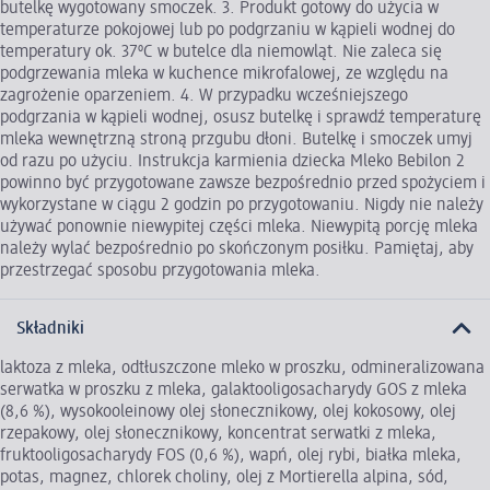
butelkę wygotowany smoczek. 3. Produkt gotowy do użycia w
temperaturze pokojowej lub po podgrzaniu w kąpieli wodnej do
temperatury ok. 37ºC w butelce dla niemowląt. Nie zaleca się
podgrzewania mleka w kuchence mikrofalowej, ze względu na
zagrożenie oparzeniem. 4. W przypadku wcześniejszego
podgrzania w kąpieli wodnej, osusz butelkę i sprawdź temperaturę
mleka wewnętrzną stroną przgubu dłoni. Butelkę i smoczek umyj
od razu po użyciu. Instrukcja karmienia dziecka Mleko Bebilon 2
powinno być przygotowane zawsze bezpośrednio przed spożyciem i
wykorzystane w ciągu 2 godzin po przygotowaniu. Nigdy nie należy
używać ponownie niewypitej części mleka. Niewypitą porcję mleka
należy wylać bezpośrednio po skończonym posiłku. Pamiętaj, aby
przestrzegać sposobu przygotowania mleka.
Składniki
laktoza z mleka, odtłuszczone mleko w proszku, odmineralizowana
serwatka w proszku z mleka, galaktooligosacharydy GOS z mleka
(8,6 %), wysokooleinowy olej słonecznikowy, olej kokosowy, olej
rzepakowy, olej słonecznikowy, koncentrat serwatki z mleka,
fruktooligosacharydy FOS (0,6 %), wapń, olej rybi, białka mleka,
potas, magnez, chlorek choliny, olej z Mortierella alpina, sód,