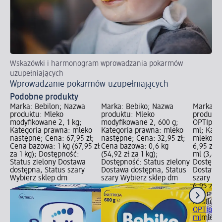
Wskazówki i harmonogram wprowadzania pokarmów
Kr
uzupełniających
Ja
Wprowadzanie pokarmów uzupełniających
Podobne produkty
Marka: Bebilon; Nazwa
Marka: Bebiko; Nazwa
Marka: N
produktu: Mleko
produktu: Mleko
produktu
modyfikowane 2, 1 kg;
modyfikowane 2, 600 g;
OPTIpro 
Kategoria prawna: mleko
Kategoria prawna: mleko
ml; Kate
następne; Cena: 67,95 zł;
następne; Cena: 32,95 zł;
mleko na
Cena bazowa: 1 kg (67,95 zł
Cena bazowa: 0,6 kg
6,95 zł;
za 1 kg); Dostępność:
(54,92 zł za 1 kg);
ml (3,48 
Status zielony Dostawa
Dostępność: Status zielony
Dostępno
dostępna, Status szary
Dostawa dostępna, Status
Dostawa 
Wybierz sklep dm
szary Wybierz sklep dm
szary Wy
6,95 zł
200 ml (3
Nestlé 
OPTIpro 
ml
mleko