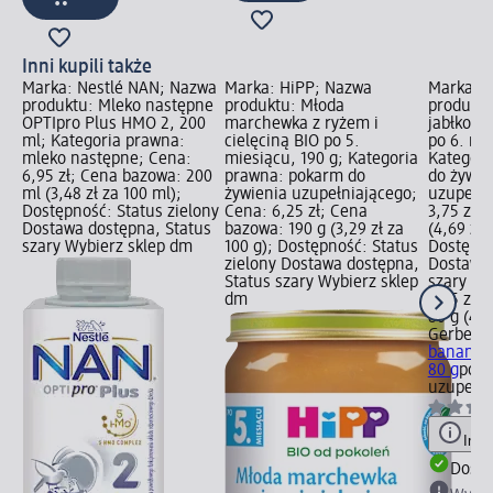
Inni kupili także
Marka: Nestlé NAN; Nazwa
Marka: HiPP; Nazwa
Marka: G
produktu: Mleko następne
produktu: Młoda
produkt
OPTIpro Plus HMO 2, 200
marchewka z ryżem i
jabłko, 
ml; Kategoria prawna:
cielęciną BIO po 5.
po 6. mie
mleko następne; Cena:
miesiącu, 190 g; Kategoria
Kategori
6,95 zł; Cena bazowa: 200
prawna: pokarm do
do żywie
ml (3,48 zł za 100 ml);
żywienia uzupełniającego;
uzupełni
Dostępność: Status zielony
Cena: 6,25 zł; Cena
3,75 zł;
Dostawa dostępna, Status
bazowa: 190 g (3,29 zł za
(4,69 zł 
szary Wybierz sklep dm
100 g); Dostępność: Status
Dostępno
zielony Dostawa dostępna,
Dostawa 
Status szary Wybierz sklep
szary Wy
dm
3,75 zł
80 g (4,6
Gerber
M
banan, t
80 g
poka
uzupełni
Info
Dosta