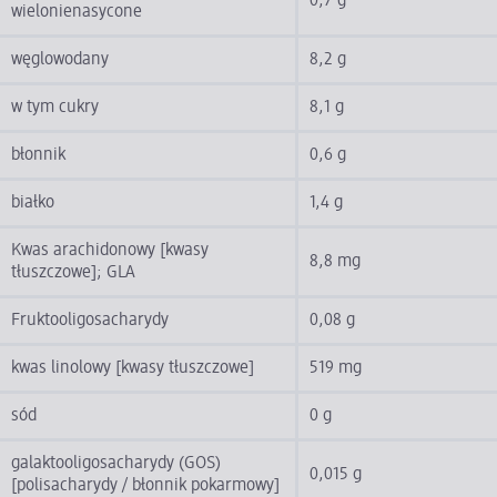
0,7 g
wielonienasycone
węglowodany
8,2 g
w tym cukry
8,1 g
błonnik
0,6 g
białko
1,4 g
Kwas arachidonowy [kwasy
8,8 mg
tłuszczowe]; GLA
Fruktooligosacharydy
0,08 g
kwas linolowy [kwasy tłuszczowe]
519 mg
sód
0 g
galaktooligosacharydy (GOS)
0,015 g
[polisacharydy / błonnik pokarmowy]