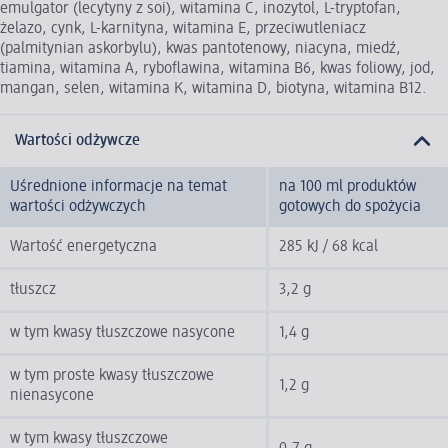
emulgator (lecytyny z soi), witamina C, inozytol, L-tryptofan,
żelazo, cynk, L-karnityna, witamina E, przeciwutleniacz
(palmitynian askorbylu), kwas pantotenowy, niacyna, miedź,
tiamina, witamina A, ryboflawina, witamina B6, kwas foliowy, jod,
mangan, selen, witamina K, witamina D, biotyna, witamina B12.
Wartości odżywcze
Uśrednione informacje na temat
na 100 ml produktów
wartości odżywczych
gotowych do spożycia
Wartość energetyczna
285 kJ / 68 kcal
tłuszcz
3,2 g
w tym kwasy tłuszczowe nasycone
1,4 g
w tym proste kwasy tłuszczowe
1,2 g
nienasycone
w tym kwasy tłuszczowe