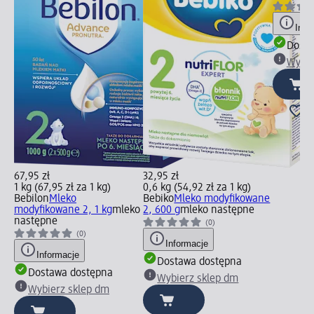
Info
Dosta
Wybie
67,95 zł
32,95 zł
1 kg (67,95 zł za 1 kg)
0,6 kg (54,92 zł za 1 kg)
Bebilon
Mleko
Bebiko
Mleko modyfikowane
modyfikowane 2, 1 kg
mleko
2, 600 g
mleko następne
następne
(0)
(0)
Informacje
Informacje
Dostawa dostępna
Dostawa dostępna
Wybierz sklep dm
Wybierz sklep dm