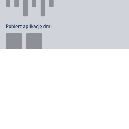
Pobierz aplikację dm:
© 2026 dm-drogerie markt sp. z o.o.
Impressum
Polityka prywatności
Ogólne warunki handlowe
Odstąpienie od umowy w dm
Rozstrzyganie sporów
Zgłaszanie nieprawidłowości
Utylizacja sprzętu elektrycznego
Deklaracja w sprawie dostępności