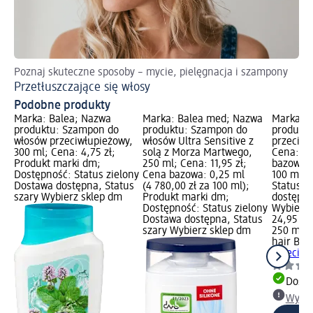
Poznaj skuteczne sposoby – mycie, pielęgnacja i szampony
Po
Przetłuszczające się włosy
Oc
Podobne produkty
Marka: Balea; Nazwa
Marka: Balea med; Nazwa
Marka: h
produktu: Szampon do
produktu: Szampon do
produkt
włosów przeciwłupieżowy,
włosów Ultra Sensitive z
przeciwł
300 ml; Cena: 4,75 zł;
solą z Morza Martwego,
Cena: 24
Produkt marki dm;
250 ml; Cena: 11,95 zł;
bazowa: 
Dostępność: Status zielony
Cena bazowa: 0,25 ml
100 ml);
Dostawa dostępna, Status
(4 780,00 zł za 100 ml);
Status z
szary Wybierz sklep dm
Produkt marki dm;
dostępna
Dostępność: Status zielony
Wybierz 
Dostawa dostępna, Status
24,95 zł
szary Wybierz sklep dm
250 ml (9
hair BIO
przeciwł
Dosta
Wybie