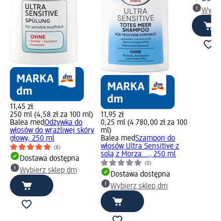
Wybie
11,45 zł
250 ml (4,58 zł za 100 ml)
11,95 zł
Balea med
Odżywka do
0,25 ml (4 780,00 zł za 100
włosów do wrażliwej skóry
ml)
głowy, 250 ml
Balea med
Szampon do
włosów Ultra Sensitive z
(8)
solą z Morza..., 250 ml
Dostawa dostępna
(0)
Wybierz sklep dm
Dostawa dostępna
Wybierz sklep dm