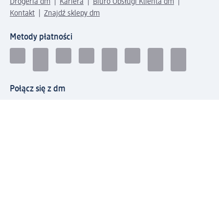
Drogeria dm
Kariera
Biuro Obsługi Klienta dm
Kontakt
Znajdź sklepy dm
Metody płatności
Połącz się z dm
Pobierz aplikację dm:
© 2026 dm-drogerie markt sp. z o.o.