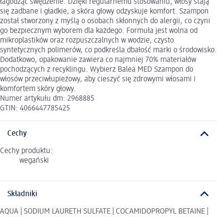
łagodząc swędzenie. Dzięki regularnemu stosowaniu, włosy stają
się zadbane i gładkie, a skóra głowy odzyskuje komfort. Szampon
został stworzony z myślą o osobach skłonnych do alergii, co czyni
go bezpiecznym wyborem dla każdego. Formuła jest wolna od
mikroplastików oraz rozpuszczalnych w wodzie, czysto
syntetycznych polimerów, co podkreśla dbałość marki o środowisko.
Dodatkowo, opakowanie zawiera co najmniej 70% materiałów
pochodzących z recyklingu. Wybierz Balea MED Szampon do
włosów przeciwłupieżowy, aby cieszyć się zdrowymi włosami i
komfortem skóry głowy.
Numer artykułu dm: 2968885
GTIN: 4066447785425
Cechy
Cechy produktu:
wegański
Składniki
AQUA | SODIUM LAURETH SULFATE | COCAMIDOPROPYL BETAINE |