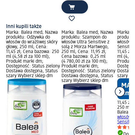
Inni kupili także
Marka: Balea med; Nazwa
Marka: Balea med; Nazwa
Marka: 
produktu: Odżywka do
produktu: Szampon do
produkt
włosów do wrażliwej skóry
włosów Ultra Sensitive z
włosów M
głowy, 250 ml; Cena:
solą z Morza Martwego,
Sensitiv
11,45 zł; Cena bazowa: 250
250 ml; Cena: 11,95 zł;
11,45 zł
ml (4,58 zł za 100 ml);
Cena bazowa: 0,25 ml
ml (4,58 
Produkt marki dm;
(4 780,00 zł za 100 ml);
Produkt 
Dostępność: Status zielony
Produkt marki dm;
Dostępno
Dostawa dostępna, Status
Dostępność: Status zielony
Dostawa 
szary Wybierz sklep dm
Dostawa dostępna, Status
szary Wy
szary Wybierz sklep dm
11,45 zł
250 ml (4
Balea m
włosów M
Sensitiv
Dosta