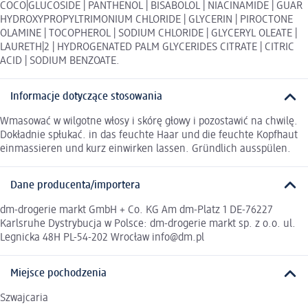
COCO|GLUCOSIDE | PANTHENOL | BISABOLOL | NIACINAMIDE | GUAR
HYDROXYPROPYLTRIMONIUM CHLORIDE | GLYCERIN | PIROCTONE
OLAMINE | TOCOPHEROL | SODIUM CHLORIDE | GLYCERYL OLEATE |
LAURETH|2 | HYDROGENATED PALM GLYCERIDES CITRATE | CITRIC
ACID | SODIUM BENZOATE.
Informacje dotyczące stosowania
Wmasować w wilgotne włosy i skórę głowy i pozostawić na chwilę.
Dokładnie spłukać. in das feuchte Haar und die feuchte Kopfhaut
einmassieren und kurz einwirken lassen. Gründlich ausspülen.
Dane producenta/importera
dm-drogerie markt GmbH + Co. KG Am dm-Platz 1 DE-76227
Karlsruhe Dystrybucja w Polsce: dm-drogerie markt sp. z o.o. ul.
Legnicka 48H PL-54-202 Wrocław info@dm.pl
Miejsce pochodzenia
Szwajcaria