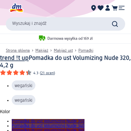
Wyszukaj i znajdź
Darmowa wysyłka od 169 zł
Strona główna
Makijaż
Makijaż ust
Pomadki
trend !t up
Pomadka do ust Volumizing Nude 320,
4,2 g
4.3
(
21 ocen
)
wegański
wegański
Kolor
Pomadka do ust Volumizing Nude 350
Pomadka do ust Volumizing Nude 340
Pomadka do ust Volumizing Nude 360