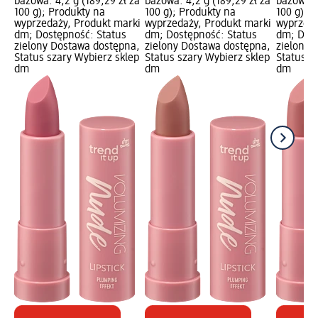
bazowa: 4,2 g (189,29 zł za
bazowa: 4,2 g (189,29 zł za
bazowa: 4
100 g); Produkty na
100 g); Produkty na
100 g); 
wyprzedaży, Produkt marki
wyprzedaży, Produkt marki
wyprzeda
dm; Dostępność: Status
dm; Dostępność: Status
dm; Dost
zielony Dostawa dostępna,
zielony Dostawa dostępna,
zielony 
Status szary Wybierz sklep
Status szary Wybierz sklep
Status s
dm
dm
dm