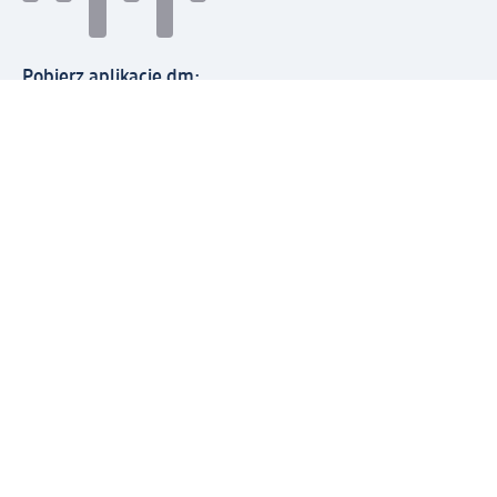
Pobierz aplikację dm:
© 2026 dm-drogerie markt sp. z o.o.
Impressum
Polityka prywatności
Ogólne warunki handlowe
Odstąpienie od umowy w dm
Rozstrzyganie sporów
Zgłaszanie nieprawidłowości
Utylizacja sprzętu elektrycznego
Deklaracja w sprawie dostępności