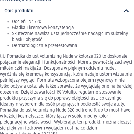
Opis produktu
Odcień: Nr 320
Gładka i kremowa konsystencja
Skutecznie nawilża usta jednocześnie nadając im subtelny
blask i objętość
Dermatologicznie przetestowana
tiU Pomadka do ust Volumizing Nude w kolorze 320 to doskonałe
połączenie elegancji i funkcjonalności, które z pewnością zachwyci
miłośniczki makijażu. Dostępna w pięknym odcieniu nude,
wyróżnia się kremową konsystencją, która nadaje ustom wizualnie
pełniejszy wygląd. Formuła wzbogacona olejem rycynowym nie
tylko odżywia usta, ale także sprawia, że wyglądają one na bardziej
obszerne. Dzięki zawartości 1% Volulip, regularne stosowanie
produktu przyczynia się do poprawy objętości ust, co czyni go
idealnym wyborem dla osób pragnących podkreślić swoje atuty.
Pomadka do ust Volumizing Nude 320 od trend !t up to must-have
w każdej kosmetyczce, który łączy w sobie modny kolor i
pielęgnacyjne właściwości. Wybierając ten produkt, można cieszyć
się pięknym i zdrowym wyglądem ust na co dzień