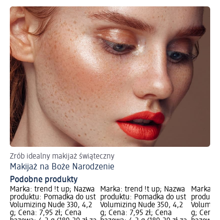
Zrób idealny makijaż świąteczny
Ws
Makijaż na Boże Narodzenie
Ma
Podobne produkty
Marka: trend !t up; Nazwa
Marka: trend !t up; Nazwa
Marka: t
produktu: Pomadka do ust
produktu: Pomadka do ust
produktu
Volumizing Nude 330, 4,2
Volumizing Nude 350, 4,2
Volumizi
g; Cena: 7,95 zł; Cena
g; Cena: 7,95 zł; Cena
g; Cena: