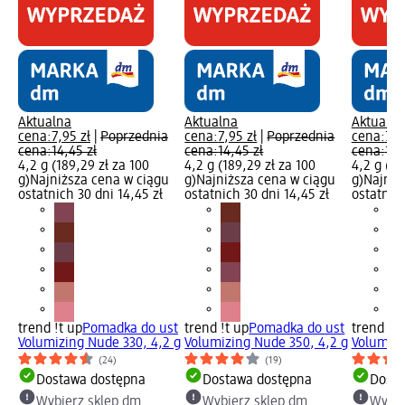
Aktualna
Aktualna
Aktualna
cena:
7,95 zł
|
Poprzednia
cena:
7,95 zł
|
Poprzednia
cena:
7,9
cena:
14,45 zł
cena:
14,45 zł
cena:
14,
4,2 g (189,29 zł za 100
4,2 g (189,29 zł za 100
4,2 g (18
g)
Najniższa cena w ciągu
g)
Najniższa cena w ciągu
g)
Najniż
ostatnich 30 dni 14,45 zł
ostatnich 30 dni 14,45 zł
ostatnich
trend !t up
Pomadka do ust
trend !t up
Pomadka do ust
trend !t 
Volumizing Nude 330, 4,2 g
Volumizing Nude 350, 4,2 g
Volumizi
(24)
(19)
Dostawa dostępna
Dostawa dostępna
Dosta
Wybierz sklep dm
Wybierz sklep dm
Wybie