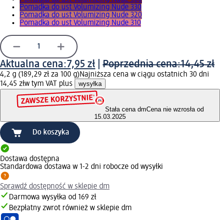
Pomadka do ust Volumizing Nude 330
Pomadka do ust Volumizing Nude 320
Pomadka do ust Volumizing Nude 310
Aktualna cena:
7,95 zł
|
Poprzednia cena:
14,45 zł
4,2 g (189,29 zł za 100 g)
Najniższa cena w ciągu ostatnich 30 dni
14,45 zł
w tym VAT plus
wysyłka
Stała cena dm
Cena nie wzrosła od
15.03.2025
Do koszyka
Dostawa dostępna
Standardowa dostawa w 1-2 dni robocze od wysyłki
Sprawdź dostępność w sklepie dm
Darmowa wysyłka od 169 zł
Bezpłatny zwrot również w sklepie dm