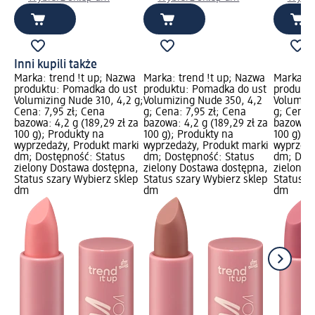
Inni kupili także
Marka: trend !t up; Nazwa
Marka: trend !t up; Nazwa
Marka: t
produktu: Pomadka do ust
produktu: Pomadka do ust
produktu
Volumizing Nude 310, 4,2 g;
Volumizing Nude 350, 4,2
Volumizi
Cena: 7,95 zł; Cena
g; Cena: 7,95 zł; Cena
g; Cena:
bazowa: 4,2 g (189,29 zł za
bazowa: 4,2 g (189,29 zł za
bazowa: 4
100 g); Produkty na
100 g); Produkty na
100 g); 
wyprzedaży, Produkt marki
wyprzedaży, Produkt marki
wyprzeda
dm; Dostępność: Status
dm; Dostępność: Status
dm; Dost
zielony Dostawa dostępna,
zielony Dostawa dostępna,
zielony 
Status szary Wybierz sklep
Status szary Wybierz sklep
Status s
dm
dm
dm