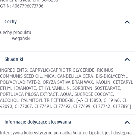
Numer artykułu dm: 3043258
GTIN: 4067796073706
Cechy
Cechy produktu:
wegański
Składniki
INGREDIENTS: CAPRYLIC/CAPRIC TRIGLYCERIDE, RICINUS
COMMUNIS SEED OIL, MICA, CANDELILLA CERA, BIS-DIGLYCERYL
POLYACYLADIPATE-2, ORYZA SATIVA BRAN WAX, KAOLIN, CETEARYL
ETHYLHEXANOATE, ETHYL VANILLIN, SORBITAN ISOSTEARATE,
PORTULACA PILOSA EXTRACT, AQUA, SUCROSE COCOATE,
ALCOHOL, PALMITOYL TRIPEPTIDE-38, [+/- CI 15850, CI 19140, CI
42090, CI 77007, CI 77491, CI 77492, CI 77499, CI 77742, CI 77891]
Informacje dotyczące stosowania
Intensywna kolorystycznie pomadka Volume Lipstick jest dostępna