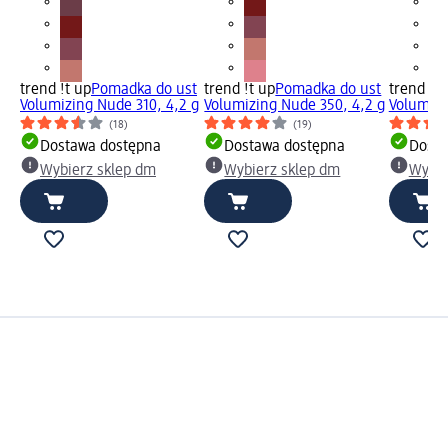
trend !t up
Pomadka do ust
trend !t up
Pomadka do ust
trend !t 
Volumizing Nude 310, 4,2 g
Volumizing Nude 350, 4,2 g
Volumizi
(18)
(19)
Dostawa dostępna
Dostawa dostępna
Dosta
Wybierz sklep dm
Wybierz sklep dm
Wybie