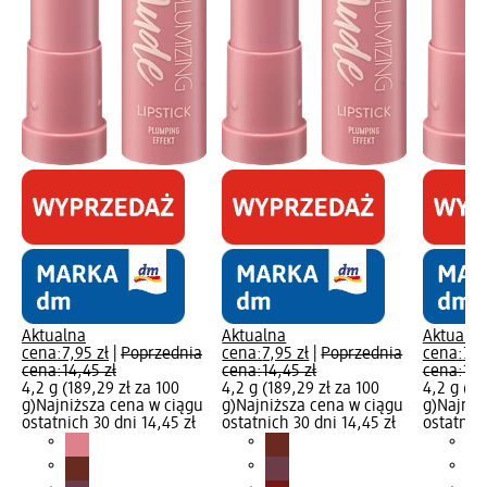
Aktualna
Aktualna
Aktualna
cena:
7,95 zł
|
Poprzednia
cena:
7,95 zł
|
Poprzednia
cena:
7,9
cena:
14,45 zł
cena:
14,45 zł
cena:
14,
4,2 g (189,29 zł za 100
4,2 g (189,29 zł za 100
4,2 g (18
g)
Najniższa cena w ciągu
g)
Najniższa cena w ciągu
g)
Najniż
ostatnich 30 dni 14,45 zł
ostatnich 30 dni 14,45 zł
ostatnich