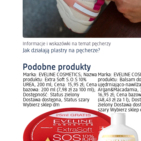
Informacje i wskazówki na temat pęcherzy
Jak działają plastry na pęcherze?
Podobne produkty
ICS; Nazwa
Marka: EVELINE COSMETICS; Nazwa
Marka: EVELINE COS
ERT BALSAM
produktu: Extra Soft S.O.S 10%
produktu: Balsam do
0 ml;
UREA, 200 ml; Cena: 15,95 zł; Cena
ujędrniająco-nawilża
owa: 0,35 l
bazowa: 200 ml (7,98 zł za 100 ml);
Argan&Macadamia, 3
ość: Status
Dostępność: Status zielony
16,95 zł; Cena bazow
a, Status
Dostawa dostępna, Status szary
(48,43 zł za 1 l); Do
Wybierz sklep dm
zielony Dostawa dos
szary Wybierz sklep