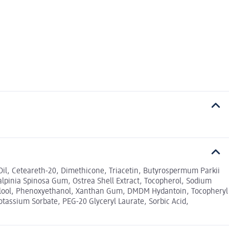
d Oil, Ceteareth-20, Dimethicone, Triacetin, Butyrospermum Parkii
alpinia Spinosa Gum, Ostrea Shell Extract, Tocopherol, Sodium
Linalool, Phenoxyethanol, Xanthan Gum, DMDM Hydantoin, Tocopheryl
otassium Sorbate, PEG-20 Glyceryl Laurate, Sorbic Acid,