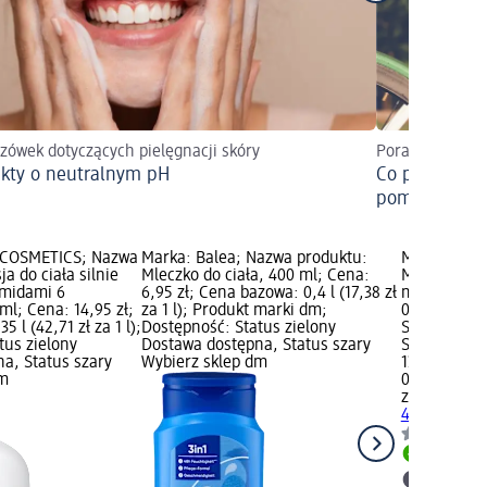
zówek dotyczących pielęgnacji skóry
Porady
kty o neutralnym pH
Co pomaga w 
pomarańczo
 COSMETICS; Nazwa
Marka: Balea; Nazwa produktu:
Marka: ziaj
a do ciała silnie
Mleczko do ciała, 400 ml; Cena:
Mleczko do 
amidami 6
6,95 zł; Cena bazowa: 0,4 l (17,38 zł
ml; Cena: 1
ml; Cena: 14,95 zł;
za 1 l); Produkt marki dm;
0,4 l (34,88
 l (42,71 zł za 1 l);
Dostępność: Status zielony
Status ziel
tus zielony
Dostawa dostępna, Status szary
Status szar
a, Status szary
Wybierz sklep dm
13,95 zł
dm
0,4 l (34,88 
ziaja
Mleczk
400 ml
Dostawa
Wybierz 