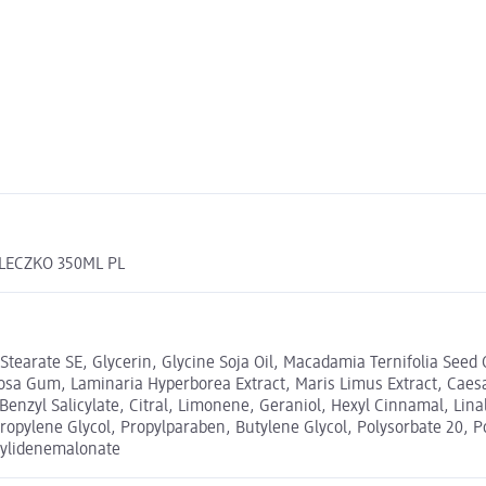
MLECZKO 350ML PL
l Stearate SE, Glycerin, Glycine Soja Oil, Macadamia Ternifolia See
inosa Gum, Laminaria Hyperborea Extract, Maris Limus Extract, Caes
, Benzyl Salicylate, Citral, Limonene, Geraniol, Hexyl Cinnamal, 
ropylene Glycol, Propylparaben, Butylene Glycol, Polysorbate 20, P
ngylidenemalonate