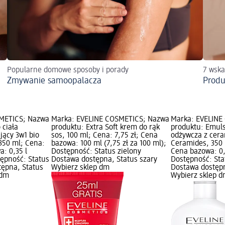
Popularne domowe sposoby i porady
7 wska
Zmywanie samoopalacza
Produ
METICS; Nazwa
Marka: EVELINE COSMETICS; Nazwa
Marka: EVELINE
 ciała
produktu: Extra Soft krem do rąk
produktu: Emulsj
jący 3w1 bio
sos, 100 ml; Cena: 7,75 zł; Cena
odżywcza z cer
50 ml; Cena:
bazowa: 100 ml (7,75 zł za 100 ml);
Ceramides, 350 
a: 0,35 l
Dostępność: Status zielony
Cena bazowa: 0,35
stępność: Status
Dostawa dostępna, Status szary
Dostępność: Sta
tępna, Status
Wybierz sklep dm
Dostawa dostępn
 dm
Wybierz sklep 