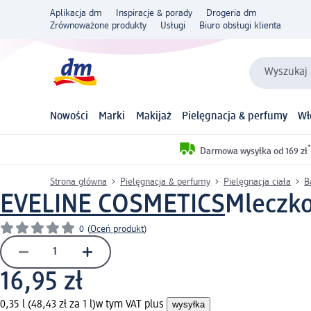
Aplikacja dm
Inspiracje & porady
Drogeria dm
Zrównoważone produkty
Usługi
Biuro obsługi klienta
Wyszukaj 
Nowości
Marki
Makijaż
Pielęgnacja & perfumy
Wł
*
Darmowa wysyłka od 169 zł
Strona główna
Pielęgnacja & perfumy
Pielęgnacja ciała
B
EVELINE COSMETICS
Mleczko
0
(
Oceń produkt
)
16,95 zł
0,35 l (48,43 zł za 1 l)
w tym VAT plus
wysyłka