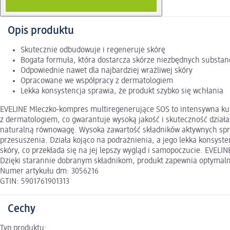
Opis produktu
Skutecznie odbudowuje i regeneruje skórę
Bogata formuła, która dostarcza skórze niezbędnych substanc
Odpowiednie nawet dla najbardziej wrażliwej skóry
Opracowane we współpracy z dermatologiem
Lekka konsystencja sprawia, że produkt szybko się wchłania
EVELINE Mleczko-kompres multiregenerujące SOS to intensywna kur
z dermatologiem, co gwarantuje wysoką jakość i skuteczność działan
naturalną równowagę. Wysoka zawartość składników aktywnych spraw
przesuszenia. Działa kojąco na podrażnienia, a jego lekka konsyst
skóry, co przekłada się na jej lepszy wygląd i samopoczucie. EVELI
Dzięki starannie dobranym składnikom, produkt zapewnia optymalną
Numer artykułu dm: 3056216
GTIN: 5901761901313
Cechy
Typ produktu: