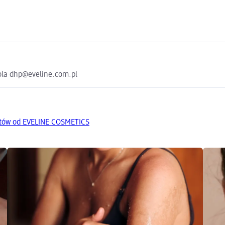
owola dhp@eveline.com.pl
któw od EVELINE COSMETICS