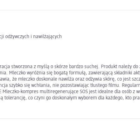
ji odżywczych i nawilżających
acja stworzona z myślą o skórze bardzo suchej. Produkt należy do
ia. Mleczko wyróżnia się bogatą formułą, zawierającą składniki akt
ia, że mleczko doskonale nawilża oraz odżywia skórę, co jest szc
encja szybko się wchłania, nie pozostawiając tłustego filmu. Regul
NE Mleczko-kompres multiregenerujące SOS jest idealne dla osób z w
 tolerancję, co czyni go doskonałym wyborem dla każdego, kto pra