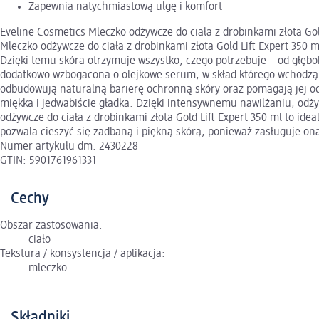
Zapewnia natychmiastową ulgę i komfort
Eveline Cosmetics Mleczko odżywcze do ciała z drobinkami złota Gol
Mleczko odżywcze do ciała z drobinkami złota Gold Lift Expert 350
Dzięki temu skóra otrzymuje wszystko, czego potrzebuje – od głęb
dodatkowo wzbogacona o olejkowe serum, w skład którego wchodzą o
odbudowują naturalną barierę ochronną skóry oraz pomagają jej odz
miękka i jedwabiście gładka. Dzięki intensywnemu nawilżaniu, odżyw
odżywcze do ciała z drobinkami złota Gold Lift Expert 350 ml to ide
pozwala cieszyć się zadbaną i piękną skórą, ponieważ zasługuje ona
Numer artykułu dm: 2430228
GTIN: 5901761961331
Cechy
Obszar zastosowania:
ciało
Tekstura / konsystencja / aplikacja:
mleczko
Składniki