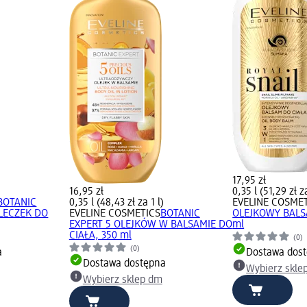
17,95 zł
)
16,95 zł
0,35 l (51,29 zł za
BOTANIC
0,35 l (48,43 zł za 1 l)
EVELINE COSME
LECZEK DO
EVELINE COSMETICS
BOTANIC
OLEJKOWY BALS
EXPERT 5 OLEJKÓW W BALSAMIE DO
ml
CIAŁA, 350 ml
(0)
(0)
a
Dostawa dos
Dostawa dostępna
Wybierz skle
Wybierz sklep dm