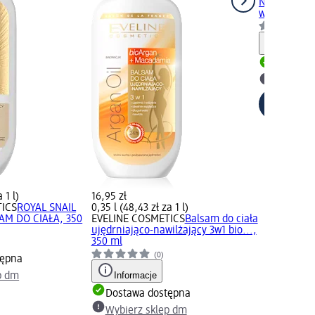
Niacynamid,
wygładzając
Informa
Dostawa
Wybierz 
 1 l)
16,95 zł
TICS
ROYAL SNAIL
0,35 l (48,43 zł za 1 l)
AM DO CIAŁA, 350
EVELINE COSMETICS
Balsam do ciała
ujędrniająco-nawilżający 3w1 bio...,
350 ml
(0)
tępna
Informacje
p dm
Dostawa dostępna
Wybierz sklep dm