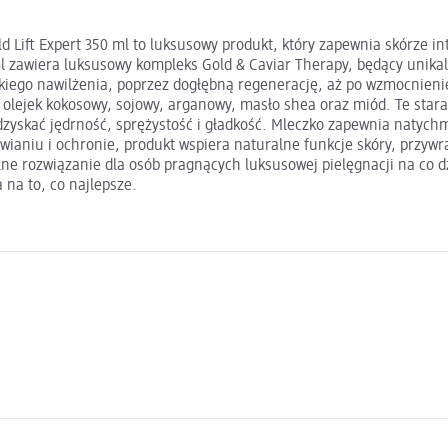
d Lift Expert 350 ml to luksusowy produkt, który zapewnia skórze i
 ml zawiera luksusowy kompleks Gold & Caviar Therapy, będący unik
okiego nawilżenia, poprzez dogłębną regenerację, aż po wzmocnien
lejek kokosowy, sojowy, arganowy, masło shea oraz miód. Te staran
yskać jędrność, sprężystość i gładkość. Mleczko zapewnia natychmia
ianiu i ochronie, produkt wspiera naturalne funkcje skóry, przywra
alne rozwiązanie dla osób pragnących luksusowej pielęgnacji na co d
 na to, co najlepsze.