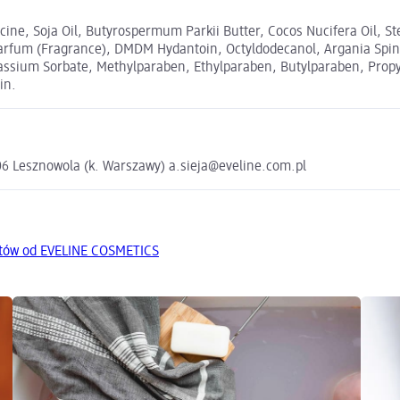
ycine, Soja Oil, Butyrospermum Parkii Butter, Cocos Nucifera Oil, 
 Parfum (Fragrance), DMDM Hydantoin, Octyldodecanol, Argania Spino
otassium Sorbate, Methylparaben, Ethylparaben, Butylparaben, Propyl
in.
-506 Lesznowola (k. Warszawy) a.sieja@eveline.com.pl
któw od EVELINE COSMETICS