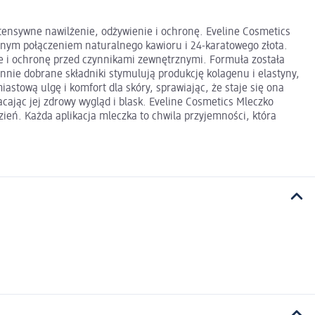
ntensywne nawilżenie, odżywienie i ochronę. Eveline Cosmetics
alnym połączeniem naturalnego kawioru i 24-karatowego złota.
ie i ochronę przed czynnikami zewnętrznymi. Formuła została
nie dobrane składniki stymulują produkcję kolagenu i elastyny,
stową ulgę i komfort dla skóry, sprawiając, że staje się ona
cając jej zdrowy wygląd i blask. Eveline Cosmetics Mleczko
zień. Każda aplikacja mleczka to chwila przyjemności, która