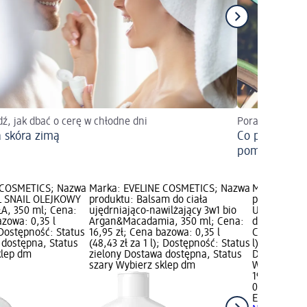
ź, jak dbać o cerę w chłodne dni
Porady
 skóra zimą
Co pomaga w 
pomarańczo
 COSMETICS; Nazwa
Marka: EVELINE COSMETICS; Nazwa
Marka: EVE
L SNAIL OLEJKOWY
produktu: Balsam do ciała
produktu: R
A, 350 ml; Cena:
ujędrniająco-nawilżający 3w1 bio
Ultrabogate
azowa: 0,35 l
Argan&Macadamia, 350 ml; Cena:
do ciała, 35
; Dostępność: Status
16,95 zł; Cena bazowa: 0,35 l
Cena bazowa:
 dostępna, Status
(48,43 zł za 1 l); Dostępność: Status
l); Dostępno
klep dm
zielony Dostawa dostępna, Status
Dostawa dos
szary Wybierz sklep dm
Wybierz skl
19,45 zł
0,35 l (55,57
EVELINE CO