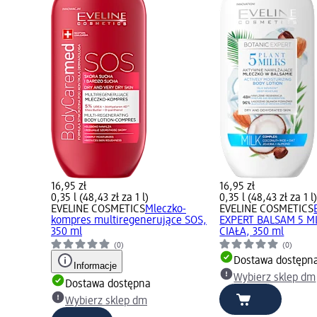
16,95 zł
16,95 zł
0,35 l (48,43 zł za 1 l)
0,35 l (48,43 zł za 1 l
EVELINE COSMETICS
Mleczko-
EVELINE COSMETICS
kompres multiregenerujące SOS,
EXPERT BALSAM 5 M
350 ml
CIAŁA, 350 ml
(0)
(0)
Dostawa dostępn
Informacje
Wybierz sklep dm
Dostawa dostępna
Wybierz sklep dm