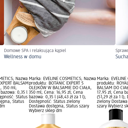
Domowe SPA i relaksująca kąpiel
Sprawd
Wellness w domu
Sucha
METICS; Nazwa
Marka: EVELINE COSMETICS; Nazwa
Marka: EVELINE
 EXPERT BALSAM
produktu: BOTANIC EXPERT 5
produktu: ROYA
, 350 ml;
OLEJKÓW W BALSAMIE DO CIAŁA,
BALSAM DO CIAŁ
 bazowa: 0,35 l
350 ml; Cena: 16,95 zł; Cena
17,95 zł; Cena b
stępność: Status
bazowa: 0,35 l (48,43 zł za 1 l);
(51,29 zł za 1 l)
tępna, Status
Dostępność: Status zielony
zielony Dostawa
 dm
Dostawa dostępna, Status szary
szary Wybierz s
Wybierz sklep dm