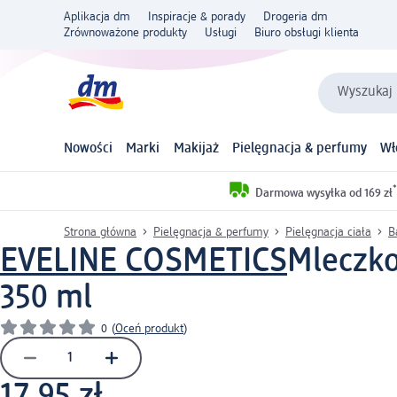
Aplikacja dm
Inspiracje & porady
Drogeria dm
Zrównoważone produkty
Usługi
Biuro obsługi klienta
Wyszukaj 
Nowości
Marki
Makijaż
Pielęgnacja & perfumy
Wł
*
Darmowa wysyłka od 169 zł
Strona główna
Pielęgnacja & perfumy
Pielęgnacja ciała
B
EVELINE COSMETICS
Mleczko
350 ml
0
(
Oceń produkt
)
17,95 zł