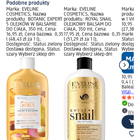
Podobne produkty
Marka: EVELINE
Marka: EVELINE
Marka: B
COSMETICS; Nazwa
COSMETICS; Nazwa
produktu:
produktu: BOTANIC EXPERT
produktu: ROYAL SNAIL
w 1 Vital
5 OLEJKÓW W BALSAMIE
OLEJKOWY BALSAM DO
10,95 zł;
DO CIAŁA, 350 ml; Cena:
CIAŁA, 350 ml; Cena:
(27,38 zł
16,95 zł; Cena bazowa: 0,35
17,95 zł; Cena bazowa: 0,35
marki dm
l (48,43 zł za 1 l);
l (51,29 zł za 1 l);
Status z
Dostępność: Status zielony
Dostępność: Status zielony
dostępna
Dostawa dostępna, Status
Dostawa dostępna, Status
Wybierz 
szary Wybierz sklep dm
szary Wybierz sklep dm
10,95 zł
0,4 l (27,
Balea
Lot
Vital, 40
Dosta
Wybie