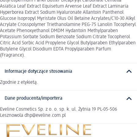
Butyrospermum Parkii Butter Dicaprylyl Carbonate Centella
Asiatica Leaf Extract Equisetum Arvense Leaf Extract Laminaria
Hyperborea Extract Sodium Hyaluronate Allantoin Panthenol
Glucose Isopropyl Myristate Olus Oil Betaine Acrylates/C10-30 Alkyl
Acrylate Crosspolymer Triethanolamine PEG-75 Lanolin Tocopheryl
Acetate Phenoxyethanol DMDM Hydantoin Methylparaben
Potassium Sorbate Sodium Benzoate Sodium Citrate Tocopherol
Citric Acid Sorbic Acid Propylene Glycol Butylparaben Ethylparaben
Butylene Glycol Disodium EDTA Propylparaben Parfum
(Fragrance).
Informacje dotyczące stosowania
Zgodnie z etykietą.
Dane producenta/importera
Eveline Cosmetics Sp. z o. o. sp. k. ul. Żytnia 19 PL-05-506
Lesznowola dhp@eveline.com.pl