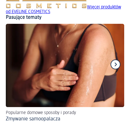
Więcej produktów
od EVELINE COSMETICS
Pasujące tematy
Popularne domowe sposoby i porady
Po
Zmywanie samoopalacza
Co
po