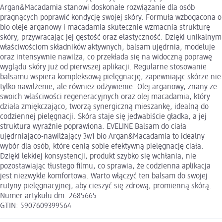
Argan&Macadamia stanowi doskonałe rozwiązanie dla osób
pragnących poprawić kondycję swojej skóry. Formuła wzbogacona o
bio oleje arganowy i macadamia skutecznie wzmacnia strukturę
skóry, przywracając jej gęstość oraz elastyczność. Dzięki unikalnym
właściwościom składników aktywnych, balsam ujędrnia, modeluje
oraz intensywnie nawilża, co przekłada się na widoczną poprawę
wyglądu skóry już od pierwszej aplikacji. Regularne stosowanie
balsamu wspiera kompleksową pielęgnację, zapewniając skórze nie
tylko nawilżenie, ale również odżywienie. Olej arganowy, znany ze
swoich właściwości regeneracyjnych oraz olej macadamia, który
działa zmiękczająco, tworzą synergiczną mieszankę, idealną do
codziennej pielęgnacji. Skóra staje się jedwabiście gładka, a jej
struktura wyraźnie poprawiona. EVELINE Balsam do ciała
ujędrniająco-nawilżający 3w1 bio Argan&Macadamia to idealny
wybór dla osób, które cenią sobie efektywną pielęgnację ciała.
Dzięki lekkiej konsystencji, produkt szybko się wchłania, nie
pozostawiając tłustego filmu, co sprawia, że codzienna aplikacja
jest niezwykle komfortowa. Warto włączyć ten balsam do swojej
rutyny pielęgnacyjnej, aby cieszyć się zdrową, promienną skórą.
Numer artykułu dm: 2685665
GTIN: 5907609399564