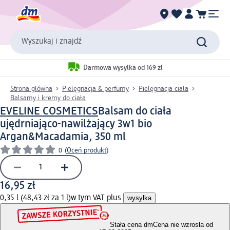
Wyszukaj i znajdź
Darmowa wysyłka od 169 zł
Strona główna
Pielęgnacja & perfumy
Pielęgnacja ciała
Balsamy i kremy do ciała
EVELINE COSMETICS
Balsam do ciała
ujędrniająco-nawilżający 3w1 bio
Argan&Macadamia, 350 ml
0
(
Oceń produkt
)
16,95 zł
0,35 l (48,43 zł za 1 l)
w tym VAT plus
wysyłka
Stała cena dm
Cena nie wzrosła od