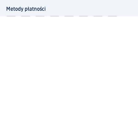
Metody płatności
Połącz się z dm
Pobierz aplikację dm:
© 2026 dm-drogerie markt sp. z o.o.
Impressum
Polityka prywatności