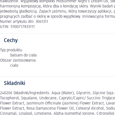
nawilżenie. Wyjątkowy kompleks Midsummer Night’s Dream Oil, skład
harmonijną kompozycję, która dba o kondycję skóry. Wyniki badań 
jedwabistą gładkością. Zapach jaśminu, który towarzyszy aplikacji, 
pragnących zadbać o skórę w sposób wyjątkowy. Innowacyjna formuła,
Numer artykułu dm: 3061311
GTIN: 5900717833111
Cechy
Typ produktu:
balsam do ciała
Obszar zastosowania:
ciało
Składniki
240206 Składniki/Ingredients: Aqua (Water), Glycerin, Glycine So
Tocopherol, Squalane, Undecane, Caprylic/Capric/ Succinic Triglyc
Flower Extract, Jasminum Officinale (Jasmine) Flower Extract, Lava
Flower Extract, Rosa Damascena Flower Oil, Cetearyl Alcohol, Sodi
Cinnamal, Linalool, Limonene, Alpha-Isomethyl Ionone, Citronellol