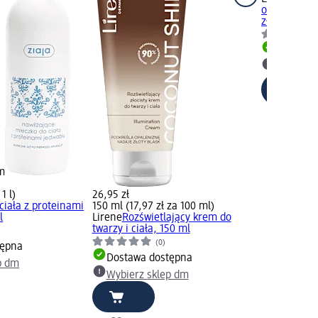
odżywcze do
złota Gold..
Dostawa
Wybierz 
m
1 l)
26,95 zł
ciała z proteinami
150 ml (17,97 zł za 100 ml)
l
Lirene
Rozświetlający krem do
twarzy i ciała, 150 ml
(0)
tępna
Dostawa dostępna
p dm
Wybierz sklep dm