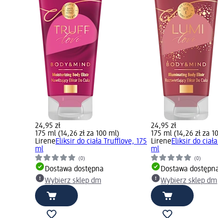
24,95 zł
24,95 zł
175 ml (14,26 zł za 100 ml)
175 ml (14,26 zł za 1
Lirene
Eliksir do ciała Trufflove, 175
Lirene
Eliksir do ciał
ml
ml
(0)
(0)
Dostawa dostępna
Dostawa dostępn
Wybierz sklep dm
Wybierz sklep dm