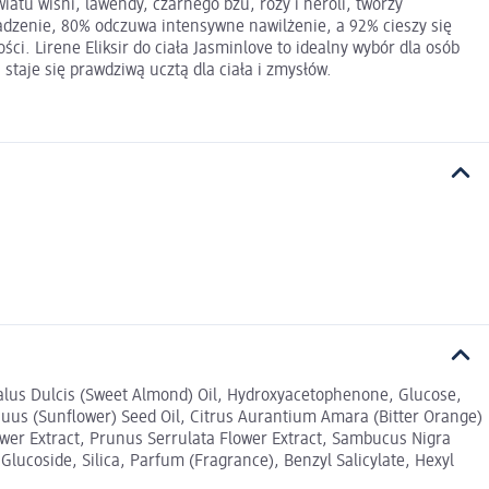
atu wiśni, lawendy, czarnego bzu, róży i neroli, tworzy
adzenie, 80% odczuwa intensywne nawilżenie, a 92% cieszy się
i. Lirene Eliksir do ciała Jasminlove to idealny wybór dla osób
taje się prawdziwą ucztą dla ciała i zmysłów.
dalus Dulcis (Sweet Almond) Oil, Hydroxyacetophenone, Glucose,
nuus (Sunflower) Seed Oil, Citrus Aurantium Amara (Bitter Orange)
lower Extract, Prunus Serrulata Flower Extract, Sambucus Nigra
lucoside, Silica, Parfum (Fragrance), Benzyl Salicylate, Hexyl