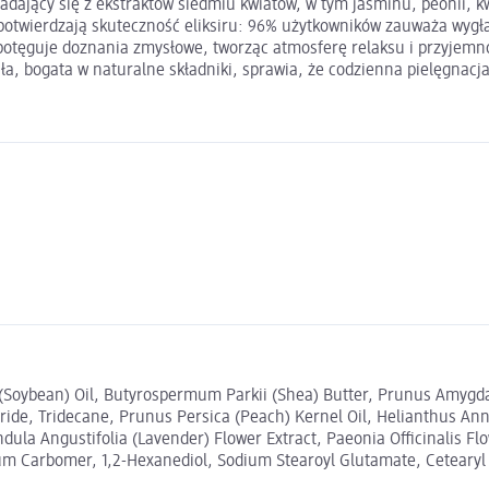
ający się z ekstraktów siedmiu kwiatów, w tym jaśminu, peonii, kwi
potwierdzają skuteczność eliksiru: 96% użytkowników zauważa wygł
potęguje doznania zmysłowe, tworząc atmosferę relaksu i przyjemnośc
 bogata w naturalne składniki, sprawia, że codzienna pielęgnacja s
ja (Soybean) Oil, Butyrospermum Parkii (Shea) Butter, Prunus Amyg
eride, Tridecane, Prunus Persica (Peach) Kernel Oil, Helianthus An
ndula Angustifolia (Lavender) Flower Extract, Paeonia Officinalis F
um Carbomer, 1,2-Hexanediol, Sodium Stearoyl Glutamate, Cetearyl G