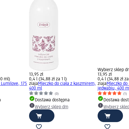
Wybierz sklep d
13,95 zł
13,95 zł
00 ml)
0,4 l (34,88 zł za 1 l)
0,4 l (34,88 zł za 
a Lumilove, 175
ziaja
Mleczko do ciała z kaszmirem,
ziaja
Mleczko do 
400 ml
jedwabiu, 400 m
(0)
(1)
a
Dostawa dostępna
Dostawa dos
Wybierz sklep dm
Wybierz skle