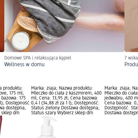
Domowe SPA i relaksująca kąpiel
7 wska
Wellness w domu
Produ
a produktu:
Marka: ziaja; Nazwa produktu:
Marka: ziaja; N
love, 175 ml;
Mleczko do ciała z kaszmirem, 400
Mleczko do ciała
a bazowa: 175
ml; Cena: 13,95 zł; Cena bazowa:
jedwabiu, 400 ml
ml); Dostępność:
0,4 l (34,88 zł za 1 l); Dostępność:
Cena bazowa: 0,4 
awa dostępna,
Status zielony Dostawa dostępna,
Dostępność: Sta
z sklep dm
Status szary Wybierz sklep dm
Dostawa dostępn