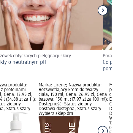
zówek dotyczących pielęgnacji skóry
Porady
kty o neutralnym pH
Co pomaga w 
pomarańczo
azwa produktu:
Marka: Lirene; Nazwa produktu:
Marka: EVE
 z proteinami
Rozświetlający krem do twarzy i
produktu: M
; Cena: 13,95 zł;
ciała, 150 ml; Cena: 26,95 zł; Cena
ciała z drob
l (34,88 zł za 1 l);
bazowa: 150 ml (17,97 zł za 100 ml);
Expert, 350 
tus zielony
Dostępność: Status zielony
Cena bazowa:
a, Status szary
Dostawa dostępna, Status szary
Dostępność:
Wybierz sklep dm
Dostawa dos
Wybierz skl
17,95 zł
0,35 l (51,29 
EVELINE CO