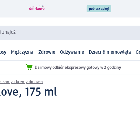
i znajdź
osy
Mężczyzna
Zdrowie
Odżywianie
Dzieci & niemowlęta
G
Darmowy odbiór ekspresowy gotowy w 2 godziny
alsamy i kremy do ciała
love, 175 ml