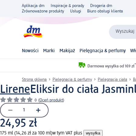
Aplikacja dm
Inspiracje & porady
Drogeria dm
Zrównoważone produkty
Usługi
Biuro obsługi klienta
Wyszukaj 
Nowości
Marki
Makijaż
Pielęgnacja & perfumy
Wł
*
Darmowa wysyłka od 169 zł
Strona główna
Pielęgnacja & perfumy
Pielęgnacja ciała
B
Lirene
Eliksir do ciała Jasmin
0
(
Oceń produkt
)
24,95 zł
175 ml (14,26 zł za 100 ml)
w tym VAT plus
wysyłka