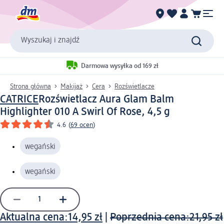
Wyszukaj i znajdź
Darmowa wysyłka od 169 zł
Strona główna
Makijaż
Cera
Rozświetlacze
CATRICE
Rozświetlacz Aura Glam Balm
Highlighter 010 A Swirl Of Rose, 4,5 g
4.6
(
69 ocen
)
wegański
wegański
Aktualna cena:
14,95 zł
|
Poprzednia cena:
21,95 zł