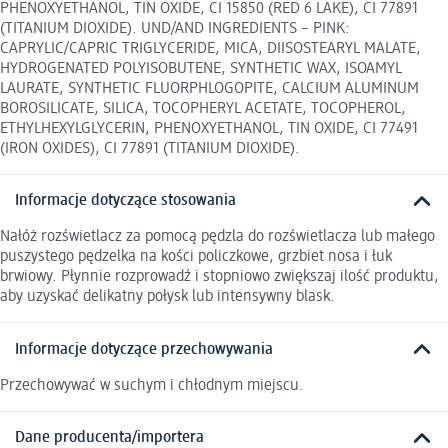
PHENOXYETHANOL, TIN OXIDE, CI 15850 (RED 6 LAKE), CI 77891
(TITANIUM DIOXIDE). UND/AND INGREDIENTS – PINK:
CAPRYLIC/CAPRIC TRIGLYCERIDE, MICA, DIISOSTEARYL MALATE,
HYDROGENATED POLYISOBUTENE, SYNTHETIC WAX, ISOAMYL
LAURATE, SYNTHETIC FLUORPHLOGOPITE, CALCIUM ALUMINUM
BOROSILICATE, SILICA, TOCOPHERYL ACETATE, TOCOPHEROL,
ETHYLHEXYLGLYCERIN, PHENOXYETHANOL, TIN OXIDE, CI 77491
(IRON OXIDES), CI 77891 (TITANIUM DIOXIDE).
Informacje dotyczące stosowania
Nałóż rozświetlacz za pomocą pędzla do rozświetlacza lub małego
puszystego pędzelka na kości policzkowe, grzbiet nosa i łuk
brwiowy. Płynnie rozprowadź i stopniowo zwiększaj ilość produktu,
aby uzyskać delikatny połysk lub intensywny blask.
Informacje dotyczące przechowywania
Przechowywać w suchym i chłodnym miejscu.
Dane producenta/importera