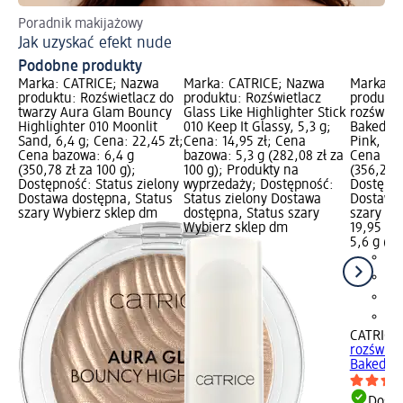
Poradnik makijażowy
Ja
Jak uzyskać efekt nude
Ko
Podobne produkty
Marka: CATRICE; Nazwa
Marka: CATRICE; Nazwa
Marka: 
produktu: Rozświetlacz do
produktu: Rozświetlacz
produktu
twarzy Aura Glam Bouncy
Glass Like Highlighter Stick
rozświet
Highlighter 010 Moonlit
010 Keep It Glassy, 5,3 g;
Baked Bl
Sand, 6,4 g; Cena: 22,45 zł;
Cena: 14,95 zł; Cena
Pink, 5,6
Cena bazowa: 6,4 g
bazowa: 5,3 g (282,08 zł za
Cena baz
(350,78 zł za 100 g);
100 g); Produkty na
(356,25 z
Dostępność: Status zielony
wyprzedaży; Dostępność:
Dostępno
Dostawa dostępna, Status
Status zielony Dostawa
Dostawa 
szary Wybierz sklep dm
dostępna, Status szary
szary Wy
Wybierz sklep dm
19,95 zł
5,6 g (35
CATRICE
rozświet
Baked...,
Dosta