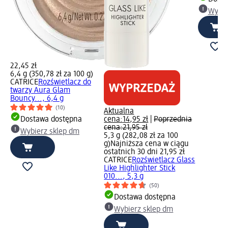
Wybie
22,45 zł
6,4 g (350,78 zł za 100 g)
CATRICE
Rozświetlacz do
twarzy Aura Glam
Bouncy..., 6,4 g
(10)
Aktualna
Dostawa dostępna
cena:
14,95 zł
|
Poprzednia
cena:
21,95 zł
Wybierz sklep dm
5,3 g (282,08 zł za 100
g)
Najniższa cena w ciągu
ostatnich 30 dni 21,95 zł
CATRICE
Rozświetlacz Glass
Like Highlighter Stick
010..., 5,3 g
(50)
Dostawa dostępna
Wybierz sklep dm