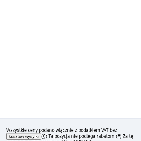
Wszystkie ceny podano włącznie z podatkiem VAT bez
kosztów wysyłki
(§) Ta pozycja nie podlega rabatom.
(#) Za tę