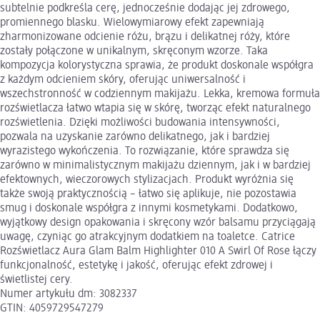
subtelnie podkreśla cerę, jednocześnie dodając jej zdrowego,
promiennego blasku. Wielowymiarowy efekt zapewniają
zharmonizowane odcienie różu, brązu i delikatnej róży, które
zostały połączone w unikalnym, skręconym wzorze. Taka
kompozycja kolorystyczna sprawia, że produkt doskonale współgra
z każdym odcieniem skóry, oferując uniwersalność i
wszechstronność w codziennym makijażu. Lekka, kremowa formuła
rozświetlacza łatwo wtapia się w skórę, tworząc efekt naturalnego
rozświetlenia. Dzięki możliwości budowania intensywności,
pozwala na uzyskanie zarówno delikatnego, jak i bardziej
wyrazistego wykończenia. To rozwiązanie, które sprawdza się
zarówno w minimalistycznym makijażu dziennym, jak i w bardziej
efektownych, wieczorowych stylizacjach. Produkt wyróżnia się
także swoją praktycznością – łatwo się aplikuje, nie pozostawia
smug i doskonale współgra z innymi kosmetykami. Dodatkowo,
wyjątkowy design opakowania i skręcony wzór balsamu przyciągają
uwagę, czyniąc go atrakcyjnym dodatkiem na toaletce. Catrice
Rozświetlacz Aura Glam Balm Highlighter 010 A Swirl Of Rose łączy
funkcjonalność, estetykę i jakość, oferując efekt zdrowej i
świetlistej cery.
Numer artykułu dm: 3082337
GTIN: 4059729547279