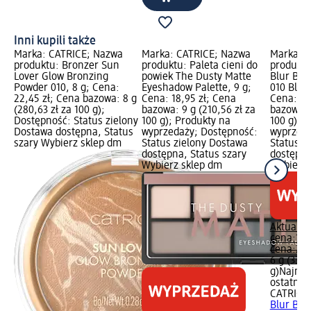
Inni kupili także
Marka: CATRICE; Nazwa
Marka: CATRICE; Nazwa
Marka: 
produktu: Bronzer Sun
produktu: Paleta cieni do
produktu
Lover Glow Bronzing
powiek The Dusty Matte
Blur Bal
Powder 010, 8 g; Cena:
Eyeshadow Palette, 9 g;
010 Blus
22,45 zł; Cena bazowa: 8 g
Cena: 18,95 zł; Cena
Cena: 19
(280,63 zł za 100 g);
bazowa: 9 g (210,56 zł za
bazowa: 6
Dostępność: Status zielony
100 g); Produkty na
100 g); 
Dostawa dostępna, Status
wyprzedaży; Dostępność:
wyprzeda
szary Wybierz sklep dm
Status zielony Dostawa
Status z
dostępna, Status szary
dostępna
Wybierz sklep dm
Wybierz 
Aktualna
cena:
19,
cena:
29,
6 g (332,
g)
Najniż
ostatnich
CATRICE
Blur Bal