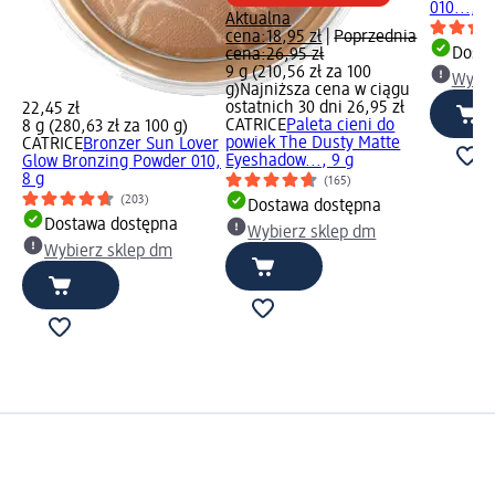
010..., 6
Aktualna
cena:
18,95 zł
|
Poprzednia
Dosta
cena:
26,95 zł
9 g (210,56 zł za 100
Wybie
g)
Najniższa cena w ciągu
ostatnich 30 dni 26,95 zł
22,45 zł
CATRICE
Paleta cieni do
8 g (280,63 zł za 100 g)
powiek The Dusty Matte
CATRICE
Bronzer Sun Lover
Eyeshadow..., 9 g
Glow Bronzing Powder 010,
8 g
(165)
(203)
Dostawa dostępna
Dostawa dostępna
Wybierz sklep dm
Wybierz sklep dm