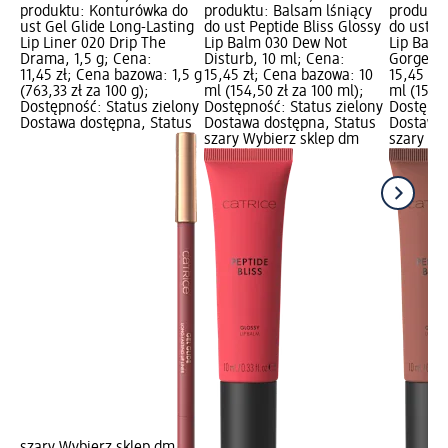
produktu: Konturówka do
produktu: Balsam lśniący
produktu
ust Gel Glide Long-Lasting
do ust Peptide Bliss Glossy
do ust Pe
Lip Liner 020 Drip The
Lip Balm 030 Dew Not
Lip Balm
Drama, 1,5 g; Cena:
Disturb, 10 ml; Cena:
Gorgeous
11,45 zł; Cena bazowa: 1,5 g
15,45 zł; Cena bazowa: 10
15,45 zł
(763,33 zł za 100 g);
ml (154,50 zł za 100 ml);
ml (154,5
Dostępność: Status zielony
Dostępność: Status zielony
Dostępno
Dostawa dostępna, Status
Dostawa dostępna, Status
Dostawa 
szary Wybierz sklep dm
szary Wy
szary Wybierz sklep dm