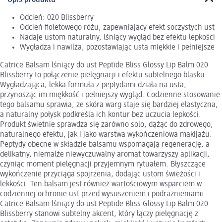
Odcień: 020 Blissberry
Odcień fioletowego różu, zapewniający efekt soczystych ust
Nadaje ustom naturalny, lśniący wygląd bez efektu lepkości
Wygładza i nawilża, pozostawiając usta miękkie i pełniejsze
Catrice Balsam lśniący do ust Peptide Bliss Glossy Lip Balm 020
Blissberry to połączenie pielęgnacji i efektu subtelnego blasku.
Wygładzająca, lekka formuła z peptydami działa na usta,
przynosząc im miękkość i pełniejszy wygląd. Codzienne stosowanie
tego balsamu sprawia, że skóra warg staje się bardziej elastyczna,
a naturalny połysk podkreśla ich kontur bez uczucia lepkości.
Produkt świetnie sprawdza się zarówno solo, dążąc do zdrowego,
naturalnego efektu, jak i jako warstwa wykończeniowa makijażu.
Peptydy obecne w składzie balsamu wspomagają regenerację, a
delikatny, niemalże niewyczuwalny aromat towarzyszy aplikacji,
czyniąc moment pielęgnacji przyjemnym rytuałem. Błyszczące
wykończenie przyciąga spojrzenia, dodając ustom świeżości i
lekkości. Ten balsam jest również wartościowym wsparciem w
codziennej ochronie ust przed wysuszeniem i podrażnieniami.
Catrice Balsam lśniący do ust Peptide Bliss Glossy Lip Balm 020
Blissberry stanowi subtelny akcent, który łączy pielęgnację z