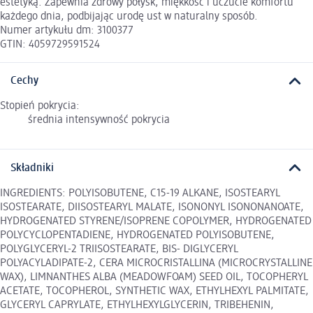
estetyką. Zapewnia zdrowy połysk, miękkość i uczucie komfortu
każdego dnia, podbijając urodę ust w naturalny sposób.
Numer artykułu dm: 3100377
GTIN: 4059729591524
Cechy
Stopień pokrycia:
średnia intensywność pokrycia
Składniki
INGREDIENTS: POLYISOBUTENE, C15-19 ALKANE, ISOSTEARYL
ISOSTEARATE, DIISOSTEARYL MALATE, ISONONYL ISONONANOATE,
HYDROGENATED STYRENE/ISOPRENE COPOLYMER, HYDROGENATED
POLYCYCLOPENTADIENE, HYDROGENATED POLYISOBUTENE,
POLYGLYCERYL-2 TRIISOSTEARATE, BIS- DIGLYCERYL
POLYACYLADIPATE-2, CERA MICROCRISTALLINA (MICROCRYSTALLINE
WAX), LIMNANTHES ALBA (MEADOWFOAM) SEED OIL, TOCOPHERYL
ACETATE, TOCOPHEROL, SYNTHETIC WAX, ETHYLHEXYL PALMITATE,
GLYCERYL CAPRYLATE, ETHYLHEXYLGLYCERIN, TRIBEHENIN,