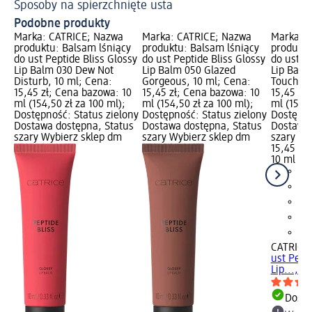
Sposoby na spierzchnięte usta
Podobne produkty
Marka: CATRICE; Nazwa
Marka: CATRICE; Nazwa
Marka: 
produktu: Balsam lśniący
produktu: Balsam lśniący
produktu
do ust Peptide Bliss Glossy
do ust Peptide Bliss Glossy
do ust Pe
Lip Balm 030 Dew Not
Lip Balm 050 Glazed
Lip Balm
Disturb, 10 ml; Cena:
Gorgeous, 10 ml; Cena:
Touched,
15,45 zł; Cena bazowa: 10
15,45 zł; Cena bazowa: 10
15,45 zł
ml (154,50 zł za 100 ml);
ml (154,50 zł za 100 ml);
ml (154,5
Dostępność: Status zielony
Dostępność: Status zielony
Dostępno
Dostawa dostępna, Status
Dostawa dostępna, Status
Dostawa 
szary Wybierz sklep dm
szary Wybierz sklep dm
szary Wy
15,45 zł
10 ml (15
CATRICE
ust Pepti
Lip..., 1
Dosta