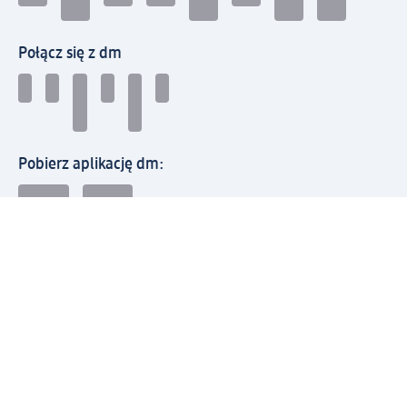
Połącz się z dm
Pobierz aplikację dm:
© 2026 dm-drogerie markt sp. z o.o.
Impressum
Polityka prywatności
Ogólne warunki handlowe
Odstąpienie od umowy w dm
Rozstrzyganie sporów
Zgłaszanie nieprawidłowości
Utylizacja sprzętu elektrycznego