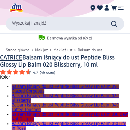
Wyszukaj i znajdź
Darmowa wysyłka od 169 zł
Strona główna
Makijaż
Makijaż ust
Balsam do ust
CATRICE
Balsam lśniący do ust Peptide Bliss
Glossy Lip Balm 020 Blissberry, 10 ml
4.7
(
46 ocen
)
Kolor
Balsam lśniący do ust Peptide Bliss Glossy Lip Balm 050
Glazed Gorgeous
Balsam lśniący do ust Peptide Bliss Glossy Lip Balm 020
Blissberry
Balsam lśniący do ust Peptide Bliss Glossy Lip Balm 040
Toffee Touched
Balsam lśniący do ust Peptide Bliss Glossy Lip Balm 030 Dew
Not Disturb
Balsam lśniący do ust Peptide Bliss Glossy Lip Balm 010 Life
In Rosé