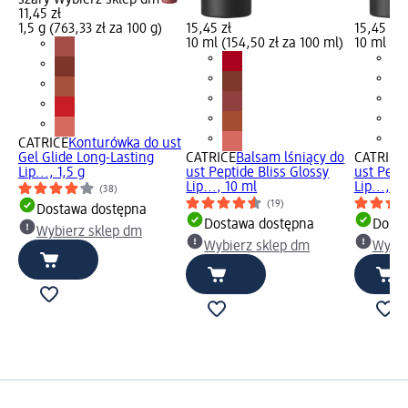
11,45 zł
1,5 g (763,33 zł za 100 g)
15,45 zł
15,45 zł
10 ml (154,50 zł za 100 ml)
10 ml (15
CATRICE
Konturówka do ust
Gel Glide Long-Lasting
CATRICE
Balsam lśniący do
CATRICE
Lip..., 1,5 g
ust Peptide Bliss Glossy
ust Pepti
Lip..., 10 ml
Lip..., 1
(38)
(19)
Dostawa dostępna
Dostawa dostępna
Dosta
Wybierz sklep dm
Wybierz sklep dm
Wybie