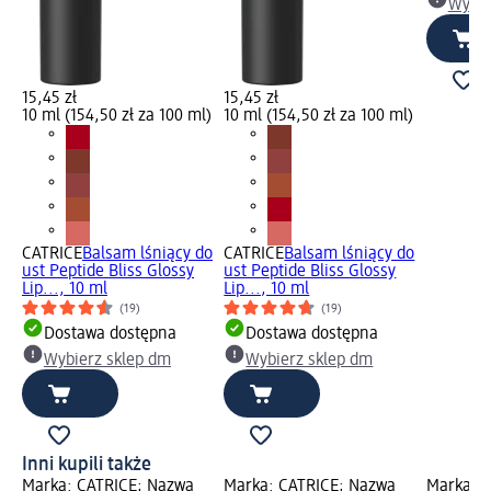
Wybie
15,45 zł
15,45 zł
10 ml (154,50 zł za 100 ml)
10 ml (154,50 zł za 100 ml)
CATRICE
Balsam lśniący do
CATRICE
Balsam lśniący do
ust Peptide Bliss Glossy
ust Peptide Bliss Glossy
Lip..., 10 ml
Lip..., 10 ml
(19)
(19)
Dostawa dostępna
Dostawa dostępna
Wybierz sklep dm
Wybierz sklep dm
Inni kupili także
Marka: CATRICE; Nazwa
Marka: CATRICE; Nazwa
Marka: 