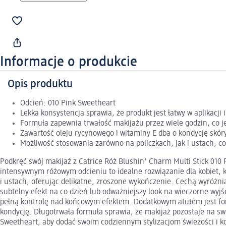
Informacje o produkcie
Opis produktu
Odcień: 010 Pink Sweetheart
Lekka konsystencja sprawia, że produkt jest łatwy w aplikacj
Formuła zapewnia trwałość makijażu przez wiele godzin, co j
Zawartość oleju rycynowego i witaminy E dba o kondycję skór
Możliwość stosowania zarówno na policzkach, jak i ustach, c
Podkręć swój makijaż z Catrice Róż Blushin' Charm Multi Stick 010
intensywnym różowym odcieniu to idealne rozwiązanie dla kobiet, kt
i ustach, oferując delikatne, zroszone wykończenie. Cechą wyróżni
subtelny efekt na co dzień lub odważniejszy look na wieczorne wyjś
pełną kontrolę nad końcowym efektem. Dodatkowym atutem jest formu
kondycję. Długotrwała formuła sprawia, że makijaż pozostaje na sw
Sweetheart, aby dodać swoim codziennym stylizacjom świeżości i ko