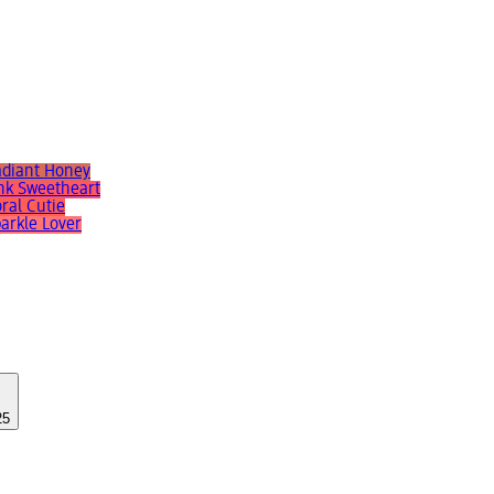
Radiant Honey
ink Sweetheart
ral Cutie
parkle Lover
25