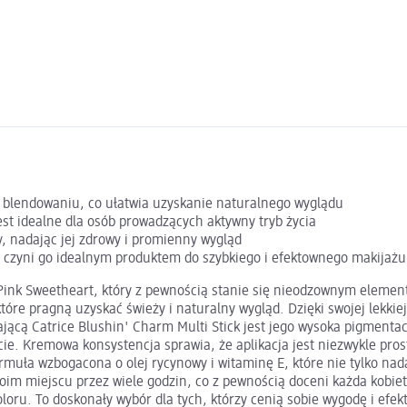
i i blendowaniu, co ułatwia uzyskanie naturalnego wyglądu
est idealne dla osób prowadzących aktywny tryb życia
y, nadając jej zdrowy i promienny wygląd
o czyni go idealnym produktem do szybkiego i efektownego makijażu
 Pink Sweetheart, który z pewnością stanie się nieodzownym elemen
óre pragną uzyskać świeży i naturalny wygląd. Dzięki swojej lekkiej
ającą Catrice Blushin' Charm Multi Stick jest jego wysoka pigmenta
cie. Kremowa konsystencja sprawia, że aplikacja jest niezwykle pro
ła wzbogacona o olej rycynowy i witaminę E, które nie tylko nadają
oim miejscu przez wiele godzin, co z pewnością doceni każda kobiet
loru. To doskonały wybór dla tych, którzy cenią sobie wygodę i ef