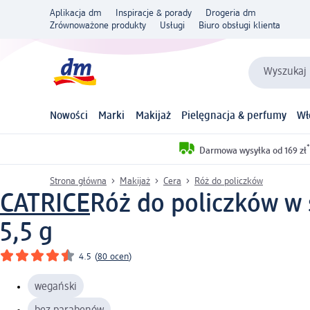
Aplikacja dm
Inspiracje & porady
Drogeria dm
Zrównoważone produkty
Usługi
Biuro obsługi klienta
Wyszukaj 
Nowości
Marki
Makijaż
Pielęgnacja & perfumy
Wł
*
Darmowa wysyłka od 169 zł
Strona główna
Makijaż
Cera
Róż do policzków
CATRICE
Róż do policzków w 
5,5 g
4.5
(
80 ocen
)
wegański