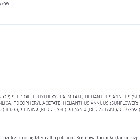
yków.
TOR) SEED OIL, ETHYLHEXYL PALMITATE, HELIANTHUS ANNUUS (SU
 SILICA, TOCOPHERYL ACETATE, HELIANTHUS ANNUUS (SUNFLOWER)
ED 6), CI 15850 (RED 7 LAKE), CI 45410 (RED 28 LAKE), CI 77492 (
 i rozetrzeć go pędzlem albo palcami. Kremowa formuła gładko rozpr