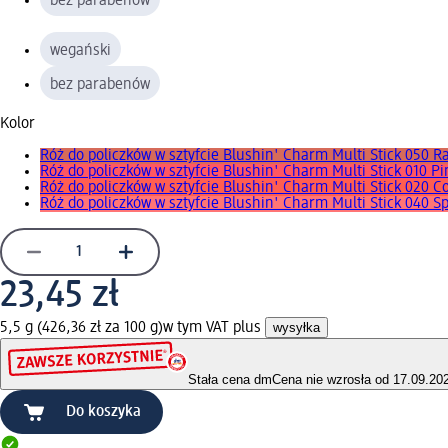
bez parabenów
wegański
bez parabenów
Kolor
Róż do policzków w sztyfcie Blushin' Charm Multi Stick 050 
Róż do policzków w sztyfcie Blushin' Charm Multi Stick 010 P
Róż do policzków w sztyfcie Blushin' Charm Multi Stick 020 Co
Róż do policzków w sztyfcie Blushin' Charm Multi Stick 040 S
23,45 zł
5,5 g (426,36 zł za 100 g)
w tym VAT plus
wysyłka
Stała cena dm
Cena nie wzrosła od 17.09.20
Do koszyka