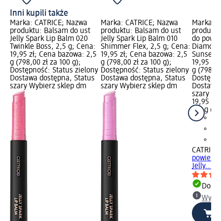
Inni kupili także
Marka: CATRICE; Nazwa
Marka: CATRICE; Nazwa
Marka: 
produktu: Balsam do ust
produktu: Balsam do ust
produktu
Jelly Spark Lip Balm 020
Jelly Spark Lip Balm 010
do powie
Twinkle Boss, 2,5 g; Cena:
Shimmer Flex, 2,5 g; Cena:
Diamonds
19,95 zł; Cena bazowa: 2,5
19,95 zł; Cena bazowa: 2,5
Sunset S
g (798,00 zł za 100 g);
g (798,00 zł za 100 g);
19,95 zł
Dostępność: Status zielony
Dostępność: Status zielony
g (798,00
Dostawa dostępna, Status
Dostawa dostępna, Status
Dostępno
szary Wybierz sklep dm
szary Wybierz sklep dm
Dostawa 
szary Wy
19,95 zł
2,5 g (79
CATRICE
powiek 
Jelly..., 
Dosta
Wybie