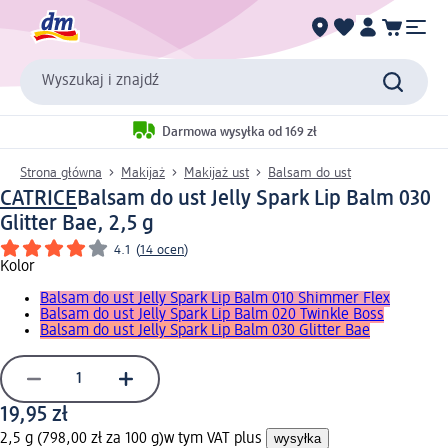
Wyszukaj i znajdź
Darmowa wysyłka od 169 zł
Strona główna
Makijaż
Makijaż ust
Balsam do ust
CATRICE
Balsam do ust Jelly Spark Lip Balm 030
Glitter Bae, 2,5 g
4.1
(
14 ocen
)
Kolor
Balsam do ust Jelly Spark Lip Balm 010 Shimmer Flex
Balsam do ust Jelly Spark Lip Balm 020 Twinkle Boss
Balsam do ust Jelly Spark Lip Balm 030 Glitter Bae
19,95 zł
2,5 g (798,00 zł za 100 g)
w tym VAT plus
wysyłka