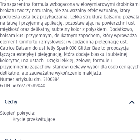
Transparentna formuła wzbogacona wielowymiarowymi drobinkami
brokatu tworzy naturalny, ale zauważalny efekt wizualny, który
podkreśla usta bez przytłaczania. Lekka struktura balsamu pozwala
na łatwą i przyjemną aplikację, pozostawiając na powierzchni ust
miękkość oraz delikatny, subtelny kolor z połyskiem. Dodatkowo,
balsam kusi przyjemnym, delikatnym zapachem, który wprowadza
element komfortu i zmysłowości w codzienną pielęgnację ust.
Catrice Balsam do ust Jelly Spark 030 Glitter Bae to propozycja
łącząca estetykę i pielęgnację, która dodaje blasku i subtelnej
koloryzacji na ustach. Dzięki lekkiej, żelowej formule i
przyjemnemu zapachowi stanowi ciekawy wybór dla osób ceniących
delikatne, ale zauważalne wykończenie makijażu.
Numer artykułu dm: 3100384
GTIN: 4059729589040
Cechy
Stopień pokrycia:
Krycie prześwitujące