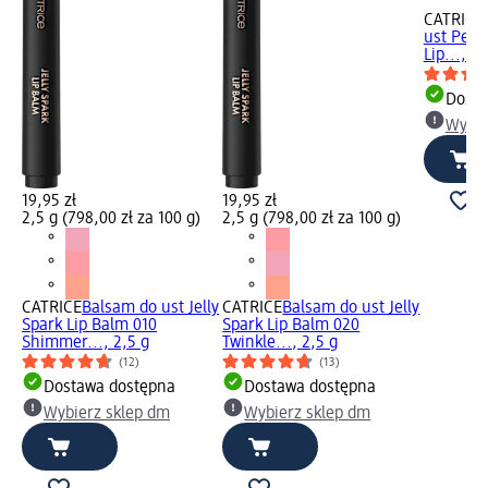
CATRICE
ust Pepti
Lip..., 1
Dosta
Wybie
19,95 zł
19,95 zł
2,5 g (798,00 zł za 100 g)
2,5 g (798,00 zł za 100 g)
CATRICE
Balsam do ust Jelly
CATRICE
Balsam do ust Jelly
Spark Lip Balm 010
Spark Lip Balm 020
Shimmer..., 2,5 g
Twinkle..., 2,5 g
(12)
(13)
Dostawa dostępna
Dostawa dostępna
Wybierz sklep dm
Wybierz sklep dm