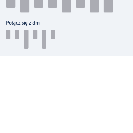
Połącz się z dm
Pobierz aplikację dm:
© 2026 dm-drogerie markt sp. z o.o.
Impressum
Polityka prywatności
Ogólne warunki handlowe
Odstąpienie od umowy w dm
Rozstrzyganie sporów
Zgłaszanie nieprawidłowości