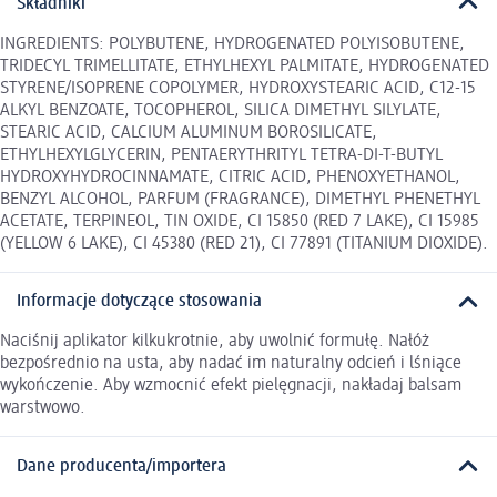
Składniki
INGREDIENTS: POLYBUTENE, HYDROGENATED POLYISOBUTENE,
TRIDECYL TRIMELLITATE, ETHYLHEXYL PALMITATE, HYDROGENATED
STYRENE/ISOPRENE COPOLYMER, HYDROXYSTEARIC ACID, C12-15
ALKYL BENZOATE, TOCOPHEROL, SILICA DIMETHYL SILYLATE,
STEARIC ACID, CALCIUM ALUMINUM BOROSILICATE,
ETHYLHEXYLGLYCERIN, PENTAERYTHRITYL TETRA-DI-T-BUTYL
HYDROXYHYDROCINNAMATE, CITRIC ACID, PHENOXYETHANOL,
BENZYL ALCOHOL, PARFUM (FRAGRANCE), DIMETHYL PHENETHYL
ACETATE, TERPINEOL, TIN OXIDE, CI 15850 (RED 7 LAKE), CI 15985
(YELLOW 6 LAKE), CI 45380 (RED 21), CI 77891 (TITANIUM DIOXIDE).
Informacje dotyczące stosowania
Naciśnij aplikator kilkukrotnie, aby uwolnić formułę. Nałóż
bezpośrednio na usta, aby nadać im naturalny odcień i lśniące
wykończenie. Aby wzmocnić efekt pielęgnacji, nakładaj balsam
warstwowo.
Dane producenta/importera