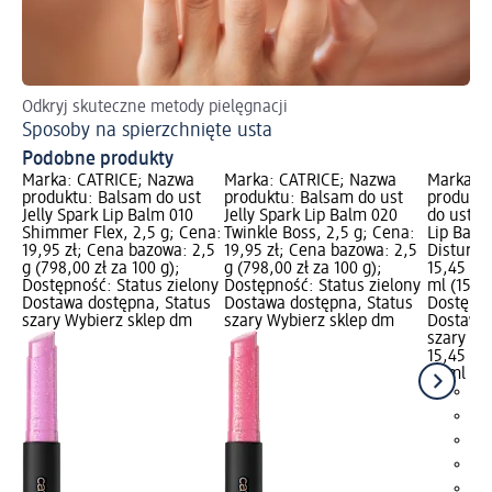
Odkryj skuteczne metody pielęgnacji
Sposoby na spierzchnięte usta
Podobne produkty
Marka: CATRICE; Nazwa
Marka: CATRICE; Nazwa
Marka: 
produktu: Balsam do ust
produktu: Balsam do ust
produktu
Jelly Spark Lip Balm 010
Jelly Spark Lip Balm 020
do ust Pe
Shimmer Flex, 2,5 g; Cena:
Twinkle Boss, 2,5 g; Cena:
Lip Balm
19,95 zł; Cena bazowa: 2,5
19,95 zł; Cena bazowa: 2,5
Disturb,
g (798,00 zł za 100 g);
g (798,00 zł za 100 g);
15,45 zł
Dostępność: Status zielony
Dostępność: Status zielony
ml (154,5
Dostawa dostępna, Status
Dostawa dostępna, Status
Dostępno
szary Wybierz sklep dm
szary Wybierz sklep dm
Dostawa 
szary Wy
15,45 zł
10 ml (15