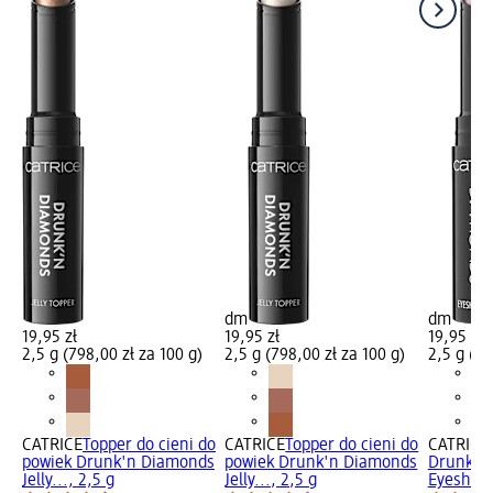
dm
dm
19,95 zł
19,95 zł
19,95 zł
2,5 g (798,00 zł za 100 g)
2,5 g (798,00 zł za 100 g)
2,5 g (79
CATRICE
Topper do cieni do
CATRICE
Topper do cieni do
CATRICE
powiek Drunk'n Diamonds
powiek Drunk'n Diamonds
Drunk'n
Jelly..., 2,5 g
Jelly..., 2,5 g
Eyeshado