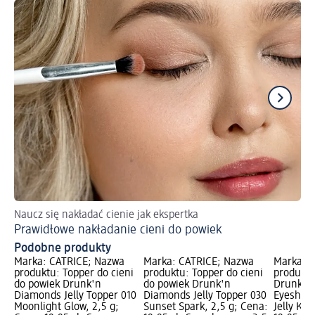
Naucz się nakładać cienie jak ekspertka
Ja
Prawidłowe nakładanie cieni do powiek
Ma
Podobne produkty
Marka: CATRICE; Nazwa
Marka: CATRICE; Nazwa
Marka: 
produktu: Topper do cieni
produktu: Topper do cieni
produktu
do powiek Drunk'n
do powiek Drunk'n
Drunk'n
Diamonds Jelly Topper 010
Diamonds Jelly Topper 030
Eyeshado
Moonlight Glow, 2,5 g;
Sunset Spark, 2,5 g; Cena:
Jelly Kis