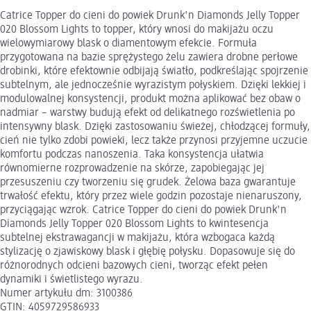
Catrice Topper do cieni do powiek Drunk'n Diamonds Jelly Topper
020 Blossom Lights to topper, który wnosi do makijażu oczu
wielowymiarowy blask o diamentowym efekcie. Formuła
przygotowana na bazie sprężystego żelu zawiera drobne perłowe
drobinki, które efektownie odbijają światło, podkreślając spojrzenie
subtelnym, ale jednocześnie wyrazistym połyskiem. Dzięki lekkiej i
modulowalnej konsystencji, produkt można aplikować bez obaw o
nadmiar – warstwy budują efekt od delikatnego rozświetlenia po
intensywny blask. Dzięki zastosowaniu świeżej, chłodzącej formuły,
cień nie tylko zdobi powieki, lecz także przynosi przyjemne uczucie
komfortu podczas nanoszenia. Taka konsystencja ułatwia
równomierne rozprowadzenie na skórze, zapobiegając jej
przesuszeniu czy tworzeniu się grudek. Żelowa baza gwarantuje
trwałość efektu, który przez wiele godzin pozostaje nienaruszony,
przyciągając wzrok. Catrice Topper do cieni do powiek Drunk'n
Diamonds Jelly Topper 020 Blossom Lights to kwintesencja
subtelnej ekstrawagancji w makijażu, która wzbogaca każdą
stylizację o zjawiskowy blask i głębię połysku. Dopasowuje się do
różnorodnych odcieni bazowych cieni, tworząc efekt pełen
dynamiki i świetlistego wyrazu.
Numer artykułu dm: 3100386
GTIN: 4059729586933