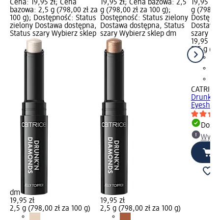
Cena: 19,95 zł; Cena
19,95 zł; Cena bazowa: 2,5
19,95 zł
bazowa: 2,5 g (798,00 zł za
g (798,00 zł za 100 g);
g (798,00
100 g); Dostępność: Status
Dostępność: Status zielony
Dostępno
zielony Dostawa dostępna,
Dostawa dostępna, Status
Dostawa 
Status szary Wybierz sklep
szary Wybierz sklep dm
szary Wy
19,95 zł
2,5 g (79
CATRICE
Drunk'n
Eyeshado
Dosta
Wybie
dm
19,95 zł
19,95 zł
2,5 g (798,00 zł za 100 g)
2,5 g (798,00 zł za 100 g)