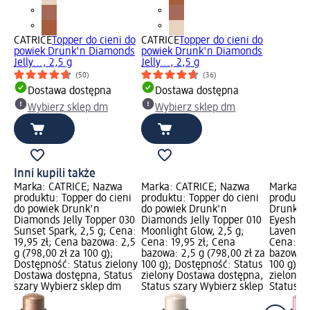
CATRICE
Topper do cieni do
CATRICE
Topper do cieni do
powiek Drunk'n Diamonds
powiek Drunk'n Diamonds
Jelly..., 2,5 g
Jelly..., 2,5 g
(50)
(36)
Dostawa dostępna
Dostawa dostępna
Wybierz sklep dm
Wybierz sklep dm
Inni kupili także
Marka: CATRICE; Nazwa
Marka: CATRICE; Nazwa
Marka: 
produktu: Topper do cieni
produktu: Topper do cieni
produktu
do powiek Drunk'n
do powiek Drunk'n
Drunk'n
Diamonds Jelly Topper 030
Diamonds Jelly Topper 010
Eyeshado
Sunset Spark, 2,5 g; Cena:
Moonlight Glow, 2,5 g;
Lavender 
19,95 zł; Cena bazowa: 2,5
Cena: 19,95 zł; Cena
Cena: 19
g (798,00 zł za 100 g);
bazowa: 2,5 g (798,00 zł za
bazowa: 
Dostępność: Status zielony
100 g); Dostępność: Status
100 g); 
Dostawa dostępna, Status
zielony Dostawa dostępna,
zielony 
szary Wybierz sklep dm
Status szary Wybierz sklep
Status s