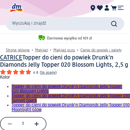
Wyszukaj i znajdź
Darmowa wysyłka od 169 zł
Strona główna
Makijaż
Makijaż oczu
Cienie do powiek i palety
CATRICE
Topper do cieni do powiek Drunk'n
Diamonds Jelly Topper 020 Blossom Lights, 2,5 g
4.8
(
34 oceny
)
Kolor
Topper do cieni do powiek Drunk'n Diamonds Jelly Topper
020 Blossom Lights
Topper do cieni do powiek Drunk'n Diamonds Jelly Topper 030
Sunset Spark
Topper do cieni do powiek Drunk'n Diamonds Jelly Topper 010
Moonlight Glow